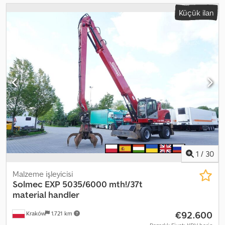
Küçük ilan
1
/
30
Malzeme i̇şleyi̇ci̇si̇
Solmec
EXP 5035/6000 mth!/37t
material handler
€92.600
Kraków
1.721 km