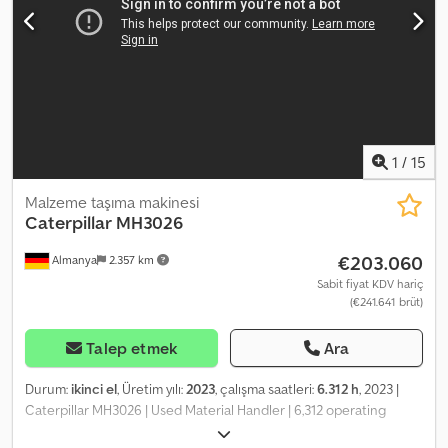
1
/
15
Malzeme taşıma makinesi
Caterpillar
MH3026
€203.060
Almanya
2.357 km
Sabit fiyat KDV hariç
(€241.641 brüt)
Talep etmek
Ara
Durum:
ikinci el
, Üretim yılı:
2023
, çalışma saatleri:
6.312 h
, 2023 |
Caterpillar MH3026 | Used Material Handler | 6,312 operating
hours 📍Location: Germany 🚛 Delivery available to your location –