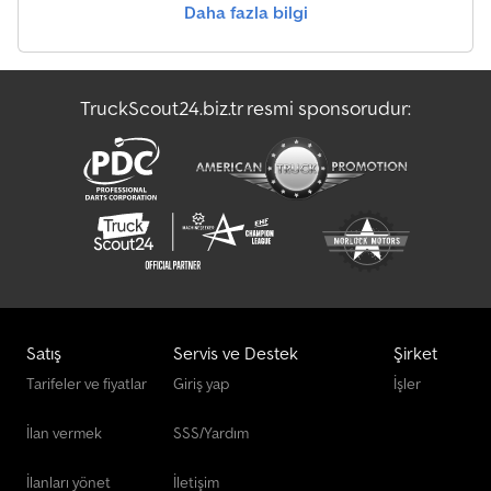
Daha fazla bilgi
Presse
Tartım Terazileri Ve Tartım Ekipmanları
TruckScout24.biz.tr resmi sponsorudur:
Zırhlı Para Taşıma Aracı
Ön Yükleyici
Satış
Servis ve Destek
Şirket
Tarifeler ve fiyatlar
Giriş yap
İşler
İlan vermek
SSS/Yardım
İlanları yönet
İletişim