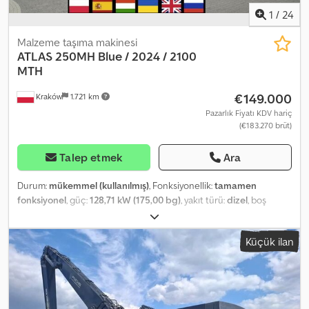
1
/
24
Malzeme taşıma makinesi
ATLAS
250MH Blue / 2024 / 2100
MTH
€149.000
Kraków
1.721 km
Pazarlık Fiyatı KDV hariç
(€183.270 brüt)
Talep etmek
Ara
Durum:
mükemmel (kullanılmış)
, Fonksiyonellik:
tamamen
fonksiyonel
, güç:
128,71 kW (175,00 bg)
, yakıt türü:
dizel
, boş
ağırlık:
26.400 kg
, dingil konfigürasyonu:
4x4
, Üretim yılı:
2024
,
çalışma saatleri:
2.100 h
, Donanım:
kabin, klima
, Atlas 250MH Blue /
Küçük ilan
2024 / 2100 MTH Yıl: 2024 2100 çalışma saati Teknik veriler Ağırlık:
26.400 kg 175 HP Dcjdpezrf Dvsfx Ankek 4 destek ayağı İki sürüş
hızı 4×4 tahrik Ek hidrolik hatlar Hızlı bağlantı Yanal eğim
dengeleyicileri 4×4 Kabin yükseltilmiş, klimalı ve ısıtmalı Kamera
sistemi Gece çalışması için aydınlatma Teknik ve görsel durumu