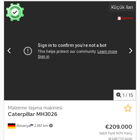
Use our shipping calculator to estimate transport costs! 💰 Buy
Küçük ilan
Now for EUR 203,100 or Make an Offer. Payment upon delivery
available for a reasonable fee (subject to approval)* 👷‍♂️ Inspected
by an independent expert Dcjdszbbttepfx Ankjk 58 inspection
points: 54 approved ✅ 3 minor issues ℹ️ 1 defect ⚠️ 📌 Inspector's
Comment: Good condition for its age, regularly maintained. As the
machine is used daily, condition and hours may vary. Computer
diagnostics available. Grapple not included. 📄 Want to see the
full inspection report, additional photos, or a video? Tip: Use
reference "40848 Equippo" for more details online. 💡 Why
choose this machine and our service: ✔ Comprehensive
professional inspection ✔ Jobsite delivery available ✔ Money-
back guarantee ✔ Secure and flexible payment options 🔄
Exploring other equipment? We provide helpful tools and
resources for all equipment owners and operators – easily
1
/
15
accessible on our platform.
Malzeme taşıma makinesi
Caterpillar
MH3026
€209.000
Almanya
2.357 km
Sabit fiyat KDV hariç
(€248.710 brüt)