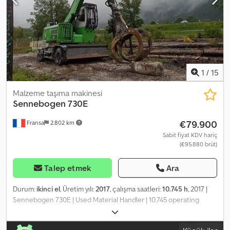
operators – easily accessible on our platform.
1
/
15
Malzeme taşıma makinesi
Sennebogen
730E
€79.900
Fransa
2.802 km
Sabit fiyat KDV hariç
(€95.880 brüt)
Talep etmek
Ara
Durum:
ikinci el
, Üretim yılı:
2017
, çalışma saatleri:
10.745 h
, 2017 |
Sennebogen 730E | Used Material Handler | 10,745 operating
hours 📍 Location: France 🚛 Delivery available to your destination
– Use our shipping calculator to estimate transport costs! 💰 Buy