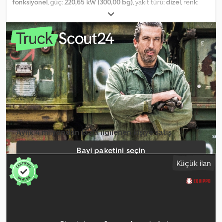
fonksiyonel
, güç:
220,65 kW (300,00 bg)
, yakıt türü:
dizel
, renk:
siyah
, boş ağırlık:
63.000 kg
, Üretim yılı:
2000
, çalışma saatleri:
18.000 h
, Donanım:
hidrolik, kabin
, TEREX-FUCHS MHL 380
Malzeme Manipülatörü Yıl: 2000 Çalışma saati: 18.000 saat Teknik
veriler Ağırlık: 63.000 kg Deutz motor, 300 HP Erişim mesafesi: 20 m
4 destek ayağı Hidrolik çıkışlar Dcodpfozrf Dpex Ankjk Radyo
Merkezi yağlama Teknik ve görsel durumu çok iyi.
Aylık 4 milyondan fazla ilgilenen kişiye satış
Bayi paketini seçin
Küçük ilan
Tekil ilan oluştur