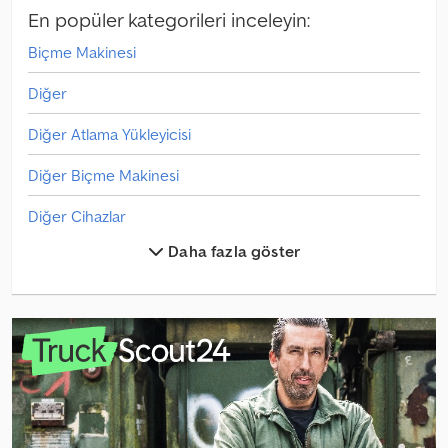
and operators – easily accessible on our platform.
En popüler kategorileri inceleyin:
Biçme Makinesi
Diğer
Diğer Atlama Yükleyicisi
Diğer Biçme Makinesi
Diğer Cihazlar
Daha fazla göster
Diğer Diğer
Diğer Eleme Tesisi
Diğer Jantlar/Tekerlekler/Tekerlekler
Diğer Parçalar Ve Aksesuarlar
Diğer Presse