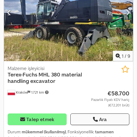
mükemmeldir.
1
/
9
Malzeme i̇şleyi̇ci̇si̇
Terex-Fuchs
MHL 380 material
handling excavator
€58.700
Kraków
1.721 km
Pazarlık Fiyatı KDV hariç
(€72.201 brüt)
Talep etmek
Ara
Durum:
mükemmel (kullanılmış)
, Fonksiyonellik:
tamamen