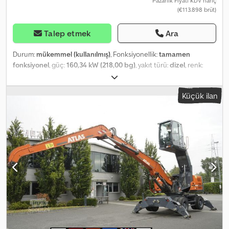
Pazarlık Fiyatı KDV hariç
(€113.898 brüt)
Talep etmek
Ara
Durum:
mükemmel (kullanılmış)
, Fonksiyonellik:
tamamen
fonksiyonel
, güç:
160,34 kW (218,00 bg)
, yakıt türü:
dizel
, renk:
kırmızı
, toplam ağırlık:
36.600 kg
, Üretim yılı:
2017
, çalışma saatleri:
6.000 h
, Donanım:
her tahrikli, kabin
, Solmec Exp 5035 Malzeme
Küçük ilan
Yükleyici / 6000 MTH / 37 t Yıl: 2017 Çalışma saati: 6167 MTH Teknik
Bilgiler: DEUTZ 6 silindirli motor Güç: 160 kW (218 HP) Ağırlık:
36.600 kg 4 adet denge ayağı 2 adet sürüş hızı 4×4 çekiş Kavrama
pençeleri Djdpjzrf D Ajfx Ankjck Merkezi yağlama sistemi Ek
hidrolik bağlantılar Yandan eğimli denge ayakları Yükseltilebilir
kabin Klima Radyo Aşırı yük sensörü İlk günden beri tek sahibi
%100 kazasız, bakımlı, kullanıma hazır Mükemmel teknik ve görsel
durumda Makine, tam dokümantasyon, kullanım kılavuzları ve
sertifikalara sahiptir