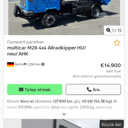
1
/
15
Damperli panelvan
multicar
M26 4x4 Allradkipper HU/
neu/ AHK
€14.900
Berlin
2.250 km
Sabit fiyat
(KDV bildirimi gösterilmemekte)
Talep etmek
Ara
Durum:
ikinci el
, kilometre:
127.800 km
, güç:
40 kW (54,38 bg)
, ilk
tescil:
01/1996
, yakıt türü:
dizel
, boş ağırlık:
2.910 kg
, azami yük
ağırlığı:
1.890 kg
, toplam ağırlık:
4.800 kg
, dingil mesafesi:
2.700
mm
, bir sonraki muayene (TÜV):
05/2025
, yakıt:
dizel
, renk:
mavi
,
Küçük ilan
şoför kabini:
gündüz kabini
, vites türü:
mekanik
, emisyon sınıfı: