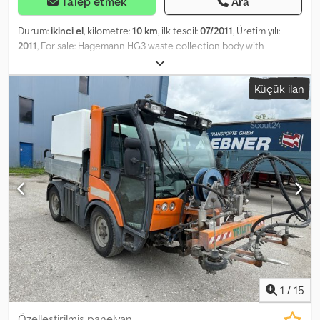
Talep etmek
Ara
Durum:
ikinci el
, kilometre:
10 km
, ilk tescil:
07/2011
, Üretim yılı:
2011
, For sale: Hagemann HG3 waste collection body with
hydraulic waste compactor, suitable for all Multicar vehicles with
a short wheelbase and similar vehicles. 2 identical units available.
Küçük ilan
Year of manufacture: 07/2011 Chjdjvgpfwepfx Abnja Model: HG3
Payload: 1,350 kg Weight: 990 kg Capacity: 3 m³ Mounts onto the
original ball hitch of the tipper. Good condition – ready for
immediate use! Errors and alterations excepted!
1
/
15
Özelleştirilmiş panelvan