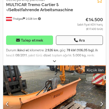
MULTICAR
Tremo Cartier S
-/Selbstfahrende Arbeitsmaschine
€14.500
Thalgau
2.028 km
Sabit fiyat KDV hariç
(€17.400 brüt)
Talep etmek
Ara
Durum:
ikinci el
, kilometre:
2.926 km
, güç:
78 kW (106,05 bg)
, ilk
tescil:
08/2011
, yakıt türü:
dizel
, toplam ağırlık:
5.000 kg
, renk:
turuncu
, vites türü:
otomatik
, emisyon sınıfı:
Euro 5
, koltuk sayısı:
2
,
Üretim yılı:
2011
, Donanım:
ABS, her tahrikli, klima
, en iyi durum
Küçük ilan
Chodpfx Asyd Szmsbnoa