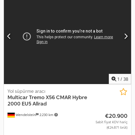
1
/
38
Yol süpürme aracı
Multicar
Tremo X56 CMAR Hybre
2000 EU5 Allrad
€20.900
Wendelstein
2.230 km
Sabit fiyat KDV hariç
(€24.871 brüt)