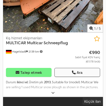
1
/
5
Kış hizmet ekipmanları
MULTICAR
Multicar Schneepflug
€990
Hagelstadt
2.139 km
Sabit fiyat KDV hariç
(€1.178 brüt)
Talep etmek
Ara
Durum:
ikinci el
, Üretim yılı:
2013
, Suitable for (model): Multicar We
are selling 1 used Multicar snow plough as shown in the pictures.
Width: 1.80 meters Hydraulically pivotable to the left/right For
further details, please contact us. Cedpfx Ajqk Rwmobnsha
Küçük ilan
Location: 95326 Kulmbach