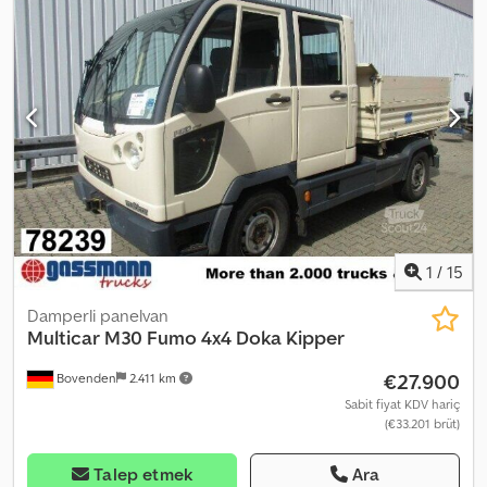
1
/
15
Damperli panelvan
Multicar
M30 Fumo 4x4 Doka Kipper
€27.900
Bovenden
2.411 km
Sabit fiyat KDV hariç
(€33.201 brüt)
Talep etmek
Ara