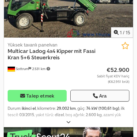
system), power take-off, automatic transmission, differential lock,
high beam headlights, work lights, rotating beacon, leaf
suspension, winter service equipment, green environmental
badge Body: 3-way tipper body, Schmidt Stratos mounted
spreader and snow plough. Operating hours: 5,525h.
1
/
15
Codpfxovhlamj Abneha Hydrostatic drive, incl. winter accessories
approx. EUR 30,000.00. ACCESSORY DETAILS WITHOUT
Yüksek tavanlı panelvan
GUARANTEE, subject to changes, prior sale, and errors!
Multicar
Ladog 4x4 Kipper mit Fassi
Kran 5+6 Steuerkreis
€52.900
Sottrum
2.531 km
Sabit fiyat KDV hariç
(€62.951 brüt)
Talep etmek
Ara
Durum:
ikinci el
, kilometre:
29.002 km
, güç:
74 kW (100,61 bg)
, ilk
tescil:
03/2015
, yakıt türü:
dizel
, boş ağırlık:
2.600 kg
, azami yük
ağırlığı:
2.400 kg
, toplam ağırlık:
5.000 kg
, dingil konfigürasyonu:
4x4
, dingil mesafesi:
2.500 mm
, frenler:
diğer
, renk:
yeşil
, şoför
kabini:
diğer
, vites türü:
otomatik
, emisyon sınıfı:
Euro 5
, koltuk