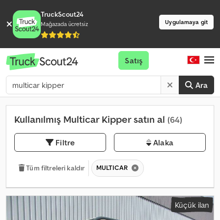
TruckScout24
Uygulamaya git
Mağazada ücretsiz
Satış
Ara
Kullanılmış Multicar Kipper satın al
(64)
Filtre
Alaka
MULTICAR
Tüm filtreleri kaldır
Küçük ilan