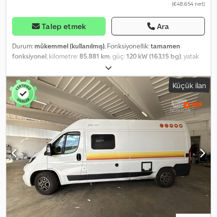
(€48.654 net)
Talep etmek
Ara
Durum:
mükemmel (kullanılmış)
, Fonksiyonellik:
tamamen
fonksiyonel
, kilometre:
85.881 km
, güç:
120 kW (163,15 bg)
, yatak
sayısı:
2
, koltuk sayısı:
4
, yakıt türü:
dizel
, vites türü:
mekanik
, renk:
beyaz
, toplam uzunluk:
6.990 mm
, toplam genişlik:
2.320 mm
,
Küçük ilan
toplam yükseklik:
2.940 mm
, dingil konfigürasyonu:
2 dingil
,
emisyon sınıfı:
Euro 6
, yakıt deposu kapasitesi:
90 l
, toplam ağırlık:
3.500 kg
, boş ağırlık:
2.915 kg
, direksiyon simidi pozisyonu:
sol
,
önceki sahip sayısı:
1
, Üretim yılı:
2024
, makine/araç numarası:
ZFA25000002N38771
, Donanım:
ABS, araba tescili, aracın içi
mutfak, asansörlü yatak, banyo, duş, dört mevsim lastikler,
elektronik denge programı (ESP), hava yastığı, hidrolik
direksiyon, ikinci el araç garantisi, klima, merkezi kilitleme, orta
koltuk düzeni, park ısıtıcısı, sisal lambaları, tam servis geçmişi,
tek kişilik yatak, tek kişilik yataklar
, ŞİMDİDEN MEVCUT | Plaka: DA
WO 8047 | Kilometre: 85.881 km | Konum: Viyana | Bu Weinsberg
Carasuite karavan, alan, konfor ve günlük kullanıma uygunluk
arasında mükemmel bir denge sunar. İster bir hafta sonu gezisi,