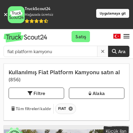
TruckScout24
Uygulamaya git
Mağazada ücretsiz
Satış
Ara
Kullanılmış Fiat Platform Kamyonu satın al
(856)
Filtre
Alaka
FIAT
Tüm filtreleri kaldır
Küçük ilan