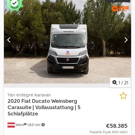
1
/
21
Yarı entegre karavan
2020 Fiat Ducato Weinsberg
Carasuite |
Vollausstattung | 5
Schlafplätze
€58.385
Wien
1.821 km
Pazarlık Fiyatı KDV dahil