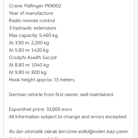
Crane: Palfinger PK9002
Year of manufacture:
Radio remote control
3 hydraulic extensions
Max capacity: 5,460 kg
At 3.90 m: 2,200 kg
At 5.80 m: 1,420 kg
Crsdpfx Aswifh Ssczof
At 8.80 m: 1,040 kg
At 9.80 m: 800 kg
Hook height approx. 13 meters
German vehicle from first owner, well maintained.
Export/net price: 33,900 euro
All information subject to change and errors excepted.
Bu ilan otomatik olarak tercüme edildiğinden bazı çeviri