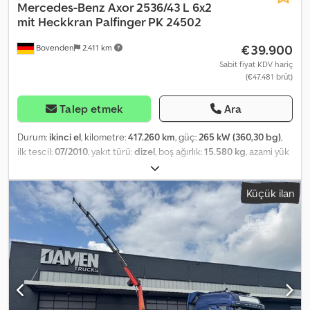
Mercedes-Benz
Axor 2536/43 L 6x2
mit Heckkran Palfinger PK 24502
€39.900
Bovenden
2.411 km
Sabit fiyat KDV hariç
(€47.481 brüt)
Talep etmek
Ara
Durum:
ikinci el
, kilometre:
417.260 km
, güç:
265 kW (360,30 bg)
,
ilk tescil:
07/2010
, yakıt türü:
dizel
, boş ağırlık:
15.580 kg
, azami yük
ağırlığı:
10.420 kg
, toplam ağırlık:
26.000 kg
, dingil konfigürasyonu:
6x2
, dingil mesafesi:
4.800 mm
, frenler:
sabit gaz kelebeği
, renk:
Küçük ilan
beyaz
, şoför kabini:
yataklı kabin
, vites türü:
mekanik
, emisyon
sınıfı:
Euro 5
, süspansiyon:
çelik-hava
, koltuk sayısı:
2
, yükleme alanı
uzunluğu:
6.650 mm
, yükleme alanı genişliği:
2.440 mm
, yükleme
alanı yüksekliği:
1.000 mm
, Donanım:
ABS, araç içi bilgisayar,
diferansiyel kilidi, düşük ses seviyesi, ek farlar, hidrolik
direksiyon, hız sabitleyici, kabin, klima, koltuk ısıtıcı, park ısıtıcısı,
sisal lambaları, tır çekici bağlantısı, vinç, çekiş kontrolü
, Araç
konumu: Bovenden, Lg. Haus, 1 adet konfor koltuğu, 1 adet yatak,