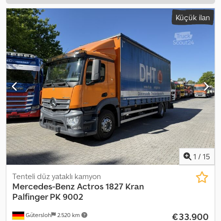
Küçük ilan
1
/
15
Tenteli düz yataklı kamyon
Mercedes-Benz
Actros 1827 Kran
Palfinger PK 9002
€33.900
Gütersloh
2.520 km