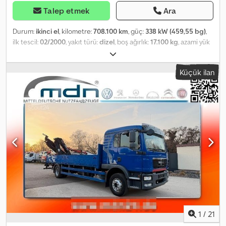
Talep etmek
Ara
Durum:
ikinci el
, kilometre:
708.100 km
, güç:
338 kW (459,55 bg)
,
ilk tescil:
02/2000
, yakıt türü:
dizel
, boş ağırlık:
17.100 kg
, azami yük
ağırlığı:
8.900 kg
, toplam ağırlık:
26.000 kg
, dingil konfigürasyonu:
6x4
, dingil mesafesi:
4.800 mm
, frenler:
motor freni
, renk:
kırmızı
,
Küçük ilan
şoför kabini:
yataklı kabin
, vites türü:
mekanik
, emisyon sınıfı:
euro2
, süspansiyon:
çelik
, yükleme alanı uzunluğu:
5.500 mm
,
Donanım:
ABS, araç içi bilgisayar, diferansiyel kilidi, hız
sabitleyici, klima, tır çekici bağlantısı, vinç
, Scania R144 460 V8
6X4 platform kasa ağır hizmet vinçli İlk tescil: 2/2000 708.100 km
Uzun sürücü kabini Manuel şanzıman Klima Çeki demiri 6x4 tahrik
Yaprak süspansiyon Lastikler 385/65 R22.5, diş derinliği yaklaşık
%60 Lastikler 315/80 R22.5, diş derinliği yaklaşık %60 Dingil
mesafesi 4800 mm Platform uzunluğu 5500 mm Boş ağırlık 17.100
kg Vinç Fassi F330/F360XP Üretim yılı 1999 Radyo uzaktan
kumanda 4 ayak destek Toplam 8 uzatma 4 hidrolik + 4 mekanik
uzatma 2,35 m/12.500 kg 4,40 m/7.055 kg Cedpfx Asvik Sksczerf 6,25
m/4.825 kg 8,15 m/3.600 kg 10,15 m/2.835 kg 12,25 m/2.330 kg 14,50
m/1.815 kg (mekanik uzatma) 16,75 m/1.440 kg (mekanik uzatma)
1
/
21
19,25 m/1.000 kg (mekanik uzatma) 21,75 m/800 kg (mekanik