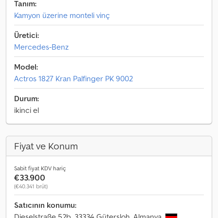
Tanım:
Kamyon üzerine monteli vinç
Üretici:
Mercedes-Benz
Model:
Actros 1827 Kran Palfinger PK 9002
Durum:
ikinci el
Fiyat ve Konum
Sabit fiyat KDV hariç
€33.900
(€40.341 brüt)
Satıcının konumu:
Dieselstraße 52b, 33334 Gütersloh, Almanya