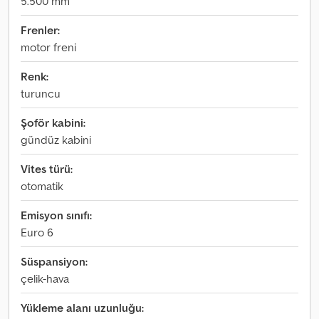
5.500 mm
Frenler:
motor freni
Renk:
turuncu
Şoför kabini:
gündüz kabini
Vites türü:
otomatik
Emisyon sınıfı:
Euro 6
Süspansiyon:
çelik-hava
Yükleme alanı uzunluğu: