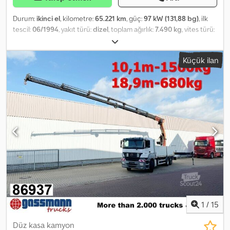
Durum:
ikinci el
, kilometre:
65.221 km
, güç:
97 kW (131,88 bg)
, ilk
tescil:
06/1994
, yakıt türü:
dizel
, toplam ağırlık:
7.490 kg
, vites türü:
mekanik
, Donanım:
vinç
, * 814 Roofer crane * Superstructure:
Klaas 28-07 * Operating hours: 4,601 * With remote control * With
Küçük ilan
work platform * Hatz diesel engine for crane operation *
Maximum height: 28 meters Codpfxsuffpde Aczsrf * Differential
lock * 6-cylinder engine * Rear left outrigger ram leaking
1
/
15
Düz kasa kamyon