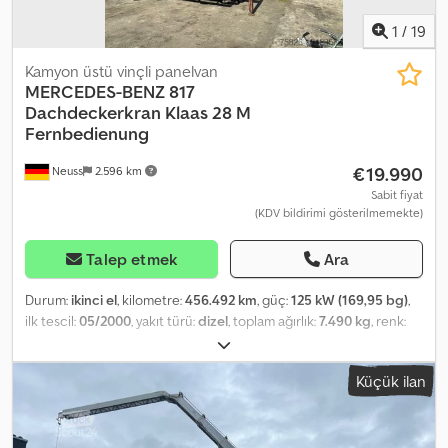
5.80 m: 1,420 kg At 8.80 m: 1,040 kg At 9.80 m: 800 kg Hook height
approx. 13 metres German vehicle from first owner, in well-
1
/
19
maintained condition. Cjdpfxewifico Aczerf Export / net price:
33,900 Euro All information without guarantee, subject to errors
Kamyon üstü vinçli panelvan
and prior sale.
MERCEDES-BENZ
817
Dachdeckerkran Klaas 28 M
Fernbedienung
€19.990
Neuss
2.596 km
Sabit fiyat
(KDV bildirimi gösterilmemekte)
Talep etmek
Ara
Durum:
ikinci el
, kilometre:
456.492 km
, güç:
125 kW (169,95 bg)
,
ilk tescil:
05/2000
, yakıt türü:
dizel
, toplam ağırlık:
7.490 kg
, renk:
yeşil
, vites türü:
mekanik
, koltuk sayısı:
2
, Donanım:
vinç
, * Remote
control * 28-meter conveying height * Max. load capacity: 500 kg
Küçük ilan
* Klaas superstructure * Hatz diesel engine Cjdpfxer A Adco
Aczorf