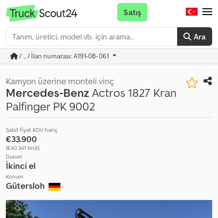
Satış
Ara
/ ... / İlan numarası: A191-08-061
Kamyon üzerine monteli vinç
Mercedes-Benz
Actros 1827 Kran
Palfinger PK 9002
Sabit fiyat KDV hariç
€33.900
(€40.341 brüt)
Durum
İkinci el
Konum
Gütersloh