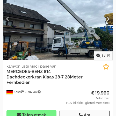
1
/
19
Kamyon üstü vinçli panelvan
MERCEDES-BENZ
814
Dachdeckerkran Klaas 28-7 28Meter
Fernbedien
€19.990
Neuss
2.596 km
Sabit fiyat
(KDV bildirimi gösterilmemekte)
Talep etmek
Ara