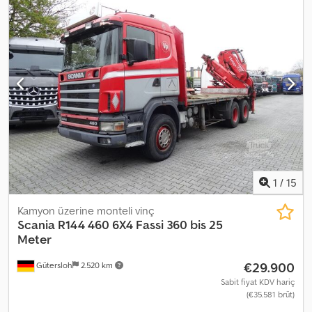
Platform 6,30 m + VİNÇ + JİB + UZAKTAN KUMANDA / 8x4 Kazasız İyi
durumda! ? ÜRETİM YILI: 2004 ? KİLOMETRE: 603.000 km
DONANIM: ? ABS ? Merkezi Kilit ? Elektrikli Camlar ? Elektrikli
Aynalar Cjdpfx Asy Eu N Rsczsrf ? Hidrolik Direksiyon ? Takograf ?
Klima Platform ölçüsü: 630 x 240 cm (U x G) Kapasite: 11.000 kg
Toplam Ağırlık: 32.000 kg Dingil Mesafesi: 205/360/138 cm Lastik
Ebatları: 315/80R22,5 Süspansiyon: Yaprak Yay VİNÇ: EFFER 550 H
4/S + 4S + UZAKTAN KUMANDA Şasi No: XLRAD85XC4E629068
TELEFON: KUBA – POLSKA, İNGİLİZCE, ALMANCA, İTALYANCA
SEBASTIAN – POLSKA, ALMANCA, İTALYANCA, ????? LASZLO –
MACARCA COSTEL – ROMENCE (Romence: Tüm ihracat
işlemlerini, plaka dahil, biz yapıyoruz.)
1
/
15
Kamyon üzerine monteli vinç
Scania
R144 460 6X4 Fassi 360 bis 25
Meter
€29.900
Gütersloh
2.520 km
Sabit fiyat KDV hariç
(€35.581 brüt)