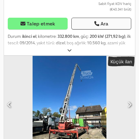
Sabit fiyat KDV hariç
(€40.341 brüt)
Talep etmek
Ara
Durum:
ikinci el
, kilometre:
332.800 km
, güç:
200 kW (271,92 bg)
, ilk
tescil:
09/2014
, yakıt türü:
dizel
, boş ağırlık:
10.560 kg
, azami yük
ağırlığı:
7.440 kg
, toplam ağırlık:
18.000 kg
, dingil konfigürasyonu:
4x2
, dingil mesafesi:
5.500 mm
, frenler:
motor freni
, renk:
turuncu
,
Küçük ilan
şoför kabini:
gündüz kabini
, vites türü:
otomatik
, emisyon sınıfı:
Euro 6
, süspansiyon:
çelik-hava
, yükleme alanı uzunluğu:
6.500
mm
, yükleme alanı yüksekliği:
2.850 mm
, Donanım:
ABS, araç içi
bilgisayar, diferansiyel kilidi, düşük ses seviyesi, hız sabitleyici, is
filtrasyon filtresi, klima, tır çekici bağlantısı, vinç
, Mercedes-Benz
Actros 1827 4x2 Flatbed/Tarpaulin with Crane First registration:
.800 KM with documentation Short cab Automatic transmission
Air conditioning Rear axle air suspension Tyres 315/80 R22.5, tread
approx. 60% Wheelbase: 5,500 mm Flatbed / Tarpaulin: 6,500 mm x
2,530 mm x 2,850 mm Unladen weight: 10,560 kg Crane: Palfinger
PK9002 Year of manufacture: Radio remote control 3 hydraulic
extensions Max. lifting capacity: 5,460 kg At 3.90 m: 2,200 kg At