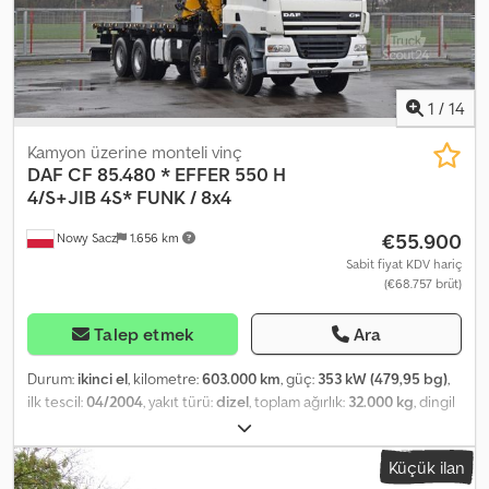
1
/
14
Kamyon üzerine monteli vinç
DAF
CF 85.480 * EFFER 550 H
4/S+JIB 4S* FUNK / 8x4
€55.900
Nowy Sacz
1.656 km
Sabit fiyat KDV hariç
(€68.757 brüt)
Talep etmek
Ara
Durum:
ikinci el
, kilometre:
603.000 km
, güç:
353 kW (479,95 bg)
,
ilk tescil:
04/2004
, yakıt türü:
dizel
, toplam ağırlık:
32.000 kg
, dingil
konfigürasyonu:
3 aks
, renk:
beyaz
, vites türü:
mekanik
, yükleme
alanı uzunluğu:
6.300 mm
, yükleme alanı genişliği:
2.450 mm
,
Küçük ilan
Üretim yılı:
2004
, Donanım:
ABS, park ısıtıcısı, vinç
, DAF CF 85.480