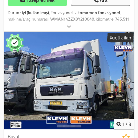
Durum:
iyi (kullanılmış)
, Fonksiyonellik:
tamamen fonksiyonel
,
makine/araç numarası:
WMAN14ZZX8Y210049
, kilometre:
745.511
km
, güç:
240 kW (326,31 bg)
, yakıt türü:
dizel
, lastik durumu:
80
yüzde
, bir sonraki muayene (TÜV):
08/2026
, vites türü:
mekanik
,
Küçük ilan
Üretim yılı:
2008
, Donanım:
hidrolik direksiyon, hız sabitleyici,
kamyon kaydı
, Kasa: 7,40 metre uzunluğunda, 2,50 metre
genişliğinde ve 2,45 metre yüksekliğinde. Dodpfx Aezq S Hhsckskr
1
/
8
Bavul