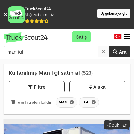
TruckScout24
Uygulamaya git
Mağazada ücretsiz
Satış
Ara
Kullanılmış Man Tgl satın al
(523)
Filtre
Alaka
MAN
TGL
Tüm filtreleri kaldır
Küçük ilan