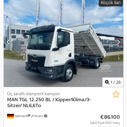
Küçük ilan
DINGİL MESAFESİ: 455 cm LASTİK EBATLARI: 245/70R17,5
SÜSPANSİYON: ÖN: YAPRAK YAYLI ARKA: HAVA YASTIKLI Dkedezn
Ewnepfx Ackor TEL: KUBA - LEHÇE, İNGİLİZCE, ALMANCA,
İTALYANCA SEBASTIAN - LEHÇE, ALMANCA, İTALYANCA, ???
LASZLO - MACARCA COSTEL - ROMENCE (Romence dilinde tüm
ihracat işlemlerini ve gerekli belgeleri sağlıyoruz) RADEK - ???
Referans No: 6999
1
/
28
Üç taraflı damperli kamyon
MAN
TGL 12.250 BL / Kipper/Klima/3-
Sitzer/ NL6,6To
€86.100
Steinach
2.114 km
Sabit fiyat KDV hariç