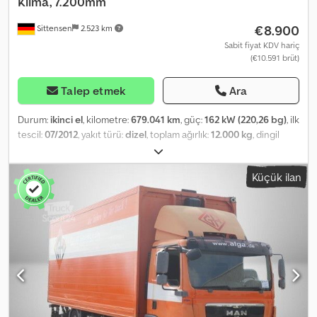
Klima, 7.200mm
€8.900
Sittensen
2.523 km
Sabit fiyat KDV hariç
(€10.591 brüt)
Talep etmek
Ara
Durum:
ikinci el
, kilometre:
679.041 km
, güç:
162 kW (220,26 bg)
, ilk
tescil:
07/2012
, yakıt türü:
dizel
, toplam ağırlık:
12.000 kg
, dingil
konfigürasyonu:
2 dingil
, renk:
turuncu
, vites türü:
otomatik
,
emisyon sınıfı:
Euro 5
, toplam genişlik:
2.550 mm
, toplam yükseklik:
Küçük ilan
3.950 mm
, yükleme alanı hacmi:
48 m³
, yükleme alanı uzunluğu:
7.240 mm
, yükleme alanı genişliği:
2.485 mm
, yükleme alanı
yüksekliği:
2.665 mm
, Donanım:
ABS, hidrolik arka platform, klima
,
Wingliner swing wall body "Overroof", with electrically controlled
hydraulic pump, cable remote control, 3x perforated rails in the
floor and ceiling for telescopic bars, anti-slip phenolic floor, BÄR
tail lift type: BC 2000S4, max. lifting capacity 2000 kg, ABS, ASR,
differential lock on rear axle, engine brake, cruise control, air
conditioning, multifunction steering wheel, heated and
electrically adjustable exterior mirrors, electric window lifters for