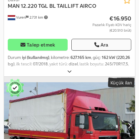
MAN
12.220 TGL BL TAILLIFT AIRCO
€16.950
Vuren
2.731 km
Pazarlık Fiyatı KDV hariç
(€20.510 brüt)
Talep etmek
Ara
Durum:
iyi (kullanılmış)
, kilometre:
627.165 km
, güç:
162 kW (220,26
bg)
, ilk tescil:
07/2018
, yakıt türü:
dizel
, lastik boyutu:
245/70R17,5
,
dingil konfigürasyonu:
4x2
, dingil mesafesi:
5.200 mm
, yakıt:
dizel
,
renk:
diğer
, şoför kabini:
gündüz kabini
, vites türü:
otomatik
, vites
Küçük ilan
sayısı:
12
, emisyon sınıfı:
Euro 6
, süspansiyon:
diğer
, koltuk sayısı:
2
,
toplam uzunluk:
9.370 mm
, toplam genişlik:
2.550 mm
, toplam
yükseklik:
3.490 mm
, yükleme alanı uzunluğu:
7.260 mm
, yükleme
alanı genişliği:
2.470 mm
, yükleme alanı yüksekliği:
2.430 mm
,
Üretim yılı:
2018
, Donanım:
ABS, Bluetooth, elektrikli ayna,
elektrikli cam sistemi, hidrolik arka platform, hız sabitleyici,
klima, merkezi kilitleme, navigasyon sistemi, çekiş kontrolü
, = Ek
Seçenekler ve Aksesuarlar = - Isıtmalı aynalar - Dijital takograf
Dkedjzr Edvopfx Ackjr - Yol bilgisayarı (kayıt cihazı) - Sabit - Halojen