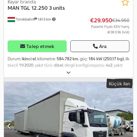
Kayar branda
MAN
TGL 12.250 3 units
€29.950
Torokbalint
1.613 km
€34.950
Pazarlık Fiyatı KDV hariç
(€38.036 brüt)
Talep etmek
Ara
Durum:
ikinci el
, kilometre:
584.782 km
, güç:
184 kW (250,17 bg)
, ilk
tescil:
11/2020
, yakıt türü:
dizel
, dingil konfigürasyonu:
4x2
, yakıt:
dizel
, renk:
beyaz
, şoför kabini:
yataklı kabin
, vites türü:
otomatik
,
emisyon sınıfı:
Euro 6
, Üretim yılı:
2020
, Donanım:
ABS, AdBlue, EBS
Küçük ilan
(Elektronik Fren Sistemi), araç içi bilgisayar, elektronik denge
programı (ESP), hız sabitleyici, is filtrasyon filtresi, klima, merkezi
kilitleme
, = Additional Options and Equipment = - Air suspension -
Particulate filter - Sleeper cab - Toolbox = Notes = 3 units in
stock: MAN TGL 12.250 2020 11/2020 Truck white
WMAN14ZZ7MY418917 584,782 km Dkedpfxeyizumo Acker MAN
TGL 12.250 2020 11/2020 Truck white WMAN14ZZ6MY418987
599,208 km MAN TGL 12.250 2020 11/2020 Truck white
WMAN14ZZ3MY418901 638,067 km = Further Information = Front