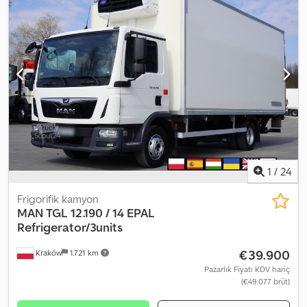
1
/
24
Frigorifik kamyon
MAN
TGL 12.190 / 14 EPAL
Refrigerator/3units
€39.900
Kraków
1.721 km
Pazarlık Fiyatı KDV hariç
(€49.077 brüt)