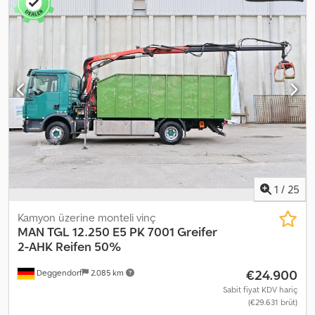
Donanım:
AdBlue, Takograf, diferansiyel kilidi, hız sabitleyici,
klima, tır çekici bağlantısı
, MAN TGL 8.190 4×2 / yataklı kabin / 80
bin km!!! / 2022 / takım Yıl: 2022 Kilometre: 80.000 km Teknik
Bilgiler Azami Yüklü Ağırlık: 7.490 kg Römorklu Azami Yüklü Ağırlık:
17.976 kg Euro 6 Güç: 190 HP 4×2 Arka havalı süspansiyon
Diferansiyel kilidi Römork çekme düzeni Stepne taşıyıcı Sürgülü
brandalı üst yapı Üç dingilli römork dahildir. yataklı kabin Manuel
şanzıman Sürgülü tavan Hız sabitleyici Klima Takograf Dsdpfxezrf
Iue Ackokr Araç MAN yetkili bayisinden satın alınmış ve bakım
yapılmıştır. %100 kazasız, eksiksiz belge, tek sahipli Teknik ve
görsel durumu mükemmel.
1
/
25
Kamyon üzerine monteli vinç
MAN
TGL 12.250 E5 PK 7001 Greifer
2-AHK Reifen 50%
€24.900
Deggendorf
2.085 km
Sabit fiyat KDV hariç
(€29.631 brüt)