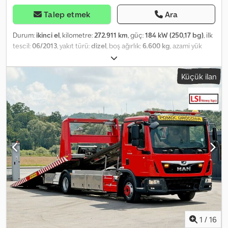
Talep etmek
Ara
Durum:
ikinci el
, kilometre:
272.911 km
, güç:
184 kW (250,17 bg)
, ilk
tescil:
06/2013
, yakıt türü:
dizel
, boş ağırlık:
6.600 kg
, azami yük
ağırlığı:
5.400 kg
, toplam ağırlık:
12.000 kg
, dingil konfigürasyonu:
4x2
, dingil mesafesi:
4.000 mm
, frenler:
motor freni
, renk:
yeşil
,
Küçük ilan
şoför kabini:
gündüz kabini
, vites türü:
otomatik
, emisyon sınıfı:
Euro 5
, süspansiyon:
çelik
, koltuk sayısı:
2
, yükleme alanı hacmi:
13
m³
, yükleme alanı uzunluğu:
4.500 mm
, yükleme alanı genişliği:
2.300 mm
, yükleme alanı yüksekliği:
1.350 mm
, Donanım:
ABS, araç
içi bilgisayar, diferansiyel kilidi, elektronik denge programı
(ESP), gripper hidrolik sistemi, hidrolik, hız sabitleyici, klima,
merkezi kilitleme, tır çekici bağlantısı, vinç
, MAN TGL 12.250
Pritschen-Lkw 12t mit Kran, Palfinger PK 7001-EH, 2 hydraulische
Ausschübe, Hubkraft: 3,6 m / 1.780 kg, 5,4 m / 1.160 kg, 7,2 m / 860 kg,
Holzgreifer mit Rotator, Schadstoffklasse Euro 5, Radformel 4x2,
Motorbremse, Automatikgetriebe, Tempomat, Klimaanlage, 2
Anhängerkupplungen – Bolzenkupplung + Kugelkopfkupplung,
Blattfederung vorne und hinten, Scheckheft gepflegt,
Leergewicht: 6.600 kg, zulässiges Gesamtgewicht: 12.000 kg,
1
/
16
Laderaummaße: 4,50 x 2,30 x 1,35 m, Radstand: 4,00 m, Reifenprofil: