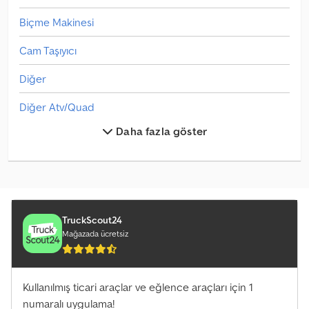
Biçme Makinesi
Cam Taşıyıcı
Diğer
Diğer Atv/Quad
Daha fazla göster
Diğer Biçme Makinesi
Diğer Diğer
Diğer Eleme Tesisi
Diğer Jantlar/Tekerlekler/Tekerlekler
TruckScout24
Mağazada ücretsiz
Diğer Konteynerler
Diğer Parçalar Ve Aksesuarlar
Kullanılmış ticari araçlar ve eğlence araçları için 1
numaralı uygulama!
Diğer Sabanlar