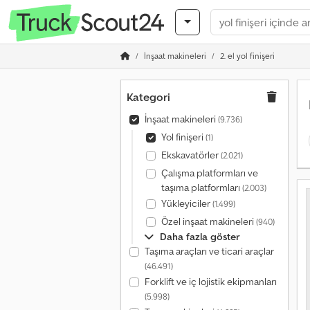
İnşaat makineleri
2. el yol finişeri
Kategori
İnşaat makineleri
(9.736)
Yol finişeri
(1)
Ekskavatörler
(2.021)
Çalışma platformları ve
taşıma platformları
(2.003)
Yükleyiciler
(1.499)
Özel inşaat makineleri
(940)
Daha fazla göster
Taşıma araçları ve ticari araçlar
(46.491)
Forklift ve iç lojistik ekipmanları
(5.998)