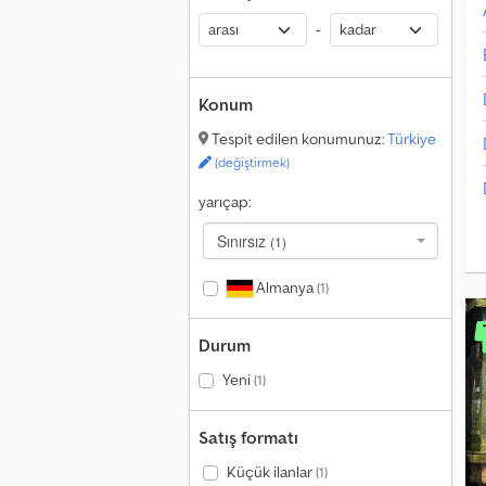
-
Konum
Tespit edilen konumunuz:
Türkiye
(değiştirmek)
yarıçap:
Sınırsız
(1)
Almanya
(1)
Durum
Yeni
(1)
Satış formatı
Küçük ilanlar
(1)