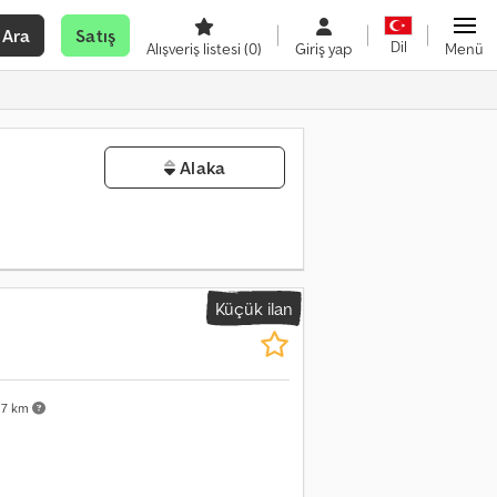
Ara
Satış
Dil
Alışveriş listesi
(0)
Giriş yap
Menü
Alaka
Küçük ilan
17 km