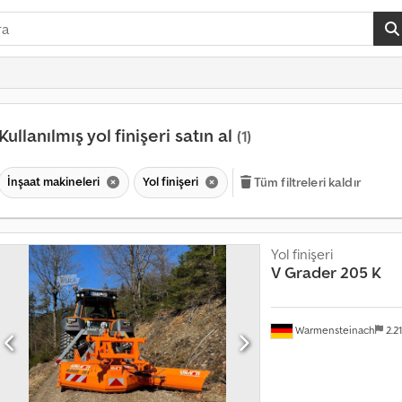
Kullanılmış yol finişeri satın al
(1)
İnşaat makineleri
Yol finişeri
Tüm filtreleri kaldır
Yol finişeri
V Grader
205 K
Warmensteinach
2.2
A
y
l