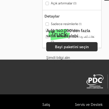
Açık artırmalar
(0)
Detaylar
Sadece resimlerle
(1)
Aylık 140.000'den fazla
Sadece videolu
(0)
satın alma talebi
Yalnızca doğrulanmış satıcılar
(0)
Bayi paketini seçin
Şimdi bilgi alın
+49 201 858 955 07
Satış
Servis ve Destek