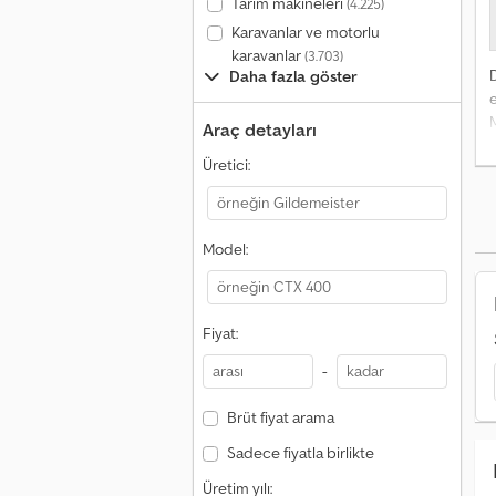
Tarım makineleri
(4.225)
Karavanlar ve motorlu
karavanlar
(3.703)
Daha fazla göster
Araç detayları
Üretici:
f
o
Model:
o
Fiyat:
-
w
C
Brüt fiyat arama
Sadece fiyatla birlikte
Üretim yılı: