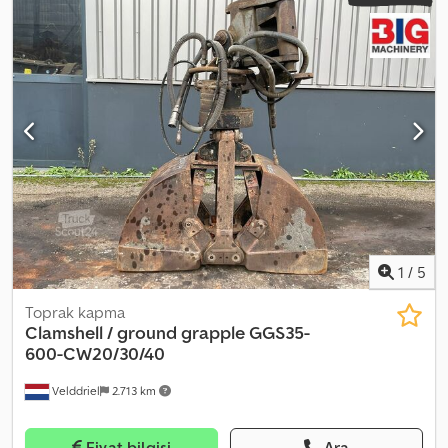
1
/
5
Toprak kapma
Clamshell / ground grapple GGS35-
600-CW20/30/40
Velddriel
2.713 km
Fiyat bilgisi
Ara