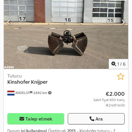
1
/
6
Tutucu
Kinshofer Knijper
€2.000
ANDELST
2.692 km
Sabit fiyat KDV hariç
(€2.420 brüt)
Talep etmek
Ara
Durum:
iyi (kullanılmış)
, Üretim yılı:
2015
, - Kinshofer tutucu - 2