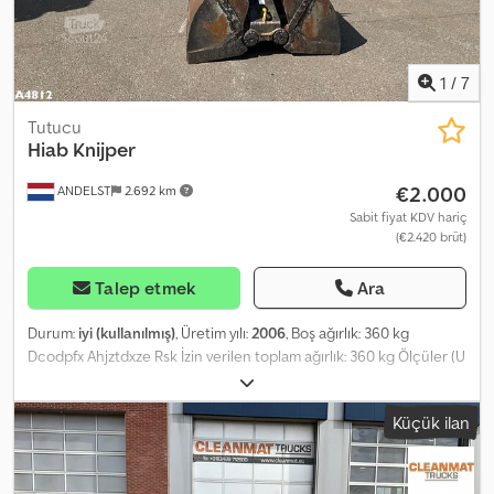
1
/
7
Tutucu
Hiab Knijper
€2.000
ANDELST
2.692 km
Sabit fiyat KDV hariç
(€2.420 brüt)
Talep etmek
Ara
Durum:
iyi (kullanılmış)
, Üretim yılı:
2006
, Boş ağırlık: 360 kg
Dcodpfx Ahjztdxze Rsk İzin verilen toplam ağırlık: 360 kg Ölçüler (U
x G x Y): 90 x 125 x 100 cm Teknik durumu: iyi Görsel durumu: iyi
Üretici: Clean Mat Trucks B.V. Wageningsestraat 17 6673DB
Küçük ilan
ANDELST, NL