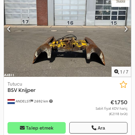
1
/
7
Tutucu
BSV Knijper
€1.750
ANDELST
2.692 km
Sabit fiyat KDV hariç
(€2.118 brüt)
Talep etmek
Ara