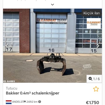
Küçük ilan
1
/
6
Tutucu
Bakker 0.4m³ schalenknijper
€1.750
ANDELST
2.692 km