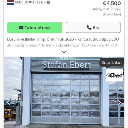
€4.500
ANDELST
2.692 km
Sabit fiyat KDV hariç
(€5.445 brüt)
Talep etmek
Ara
Durum:
iyi (kullanılmış)
, Üretim yılı:
2020
, - Kanca tutucu tipi: GEJO
28 - Genişlik ayarı: 400 mm - Yükseklik ayarı: 600 mm - Ağırlık: 410
kg - Maksimum çalışma basıncı: 220 bar - Maksimum kaldırma
kapasitesi: 4 ton - Maksimum yağ akışı: 80 l/dak - Elektrik bağlantısı:
Küçük ilan
24 Volt DC - Bu kanca tutucu Şubat 2026'ya kadar onaylıdır! = Ek
Bilgiler = Dcedpjzrv Rajfx Ah Rek Boyutlar (U x G x Y): 53 x 65 x 120
cm Teknik durumu: iyi Görsel durumu: iyi Üretici: Clean Mat Trucks
B.V. Wageningsestraat 17 6673DB ANDELST, NL