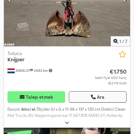
1
/
7
Tutucu
Knijper
€1.750
ANDELST
2.692 km
Sabit fiyat KDV hariç
(€2.118 brüt)
Talep etmek
Ara
Durum:
ikinci el
, Ölçüler (U x G x Y): 66 x 137 x 120 cm Üretici: Clean
Mat Trucks B.V. Wageningsestraat 17 6673DB ANDELST, Hollanda
Dcedpfsztdylox Ah Rsk