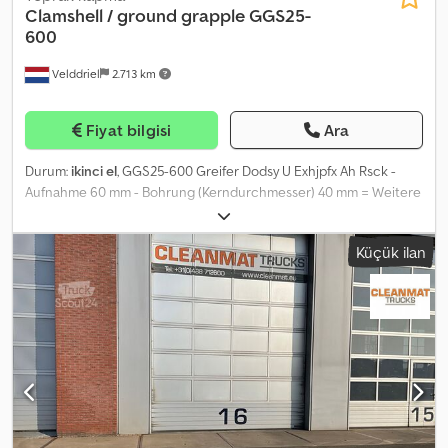
Clamshell / ground grapple GGS25-
600
Velddriel
2.713 km
Fiyat bilgisi
Ara
Durum:
ikinci el
, GGS25-600 Greifer Dodsy U Exhjpfx Ah Rsck -
Aufnahme 60 mm - Bohrung (Kerndurchmesser) 40 mm = Weitere
Informationen = Einsatzbereich: Für Bagger geeignet
Seriennummer: 4/7
Küçük ilan