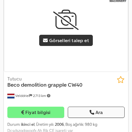
Görselleri talep et
Tutucu
Beco
demolition grapple CW40
Velddriel
2.713 km
Fiyat bilgisi
Ara
Durum:
ikinci el
, Üretim yılı:
2006
, Boş ağırlık: 980 kg
Dcsdszqdqxopfx Ah Rjk CE işareti: var