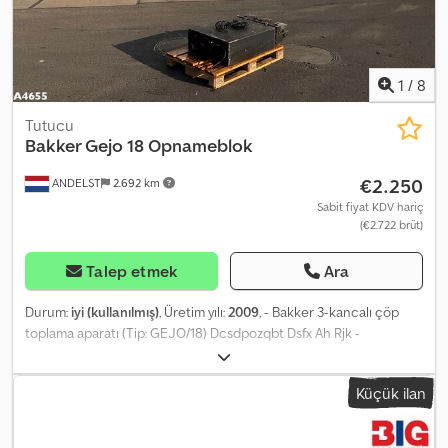
1
/
8
Tutucu
Bakker Gejo 18 Opnameblok
€2.250
ANDELST
2.692 km
Sabit fiyat KDV hariç
(€2.722 brüt)
Talep etmek
Ara
Durum:
iyi (kullanılmış)
, Üretim yılı:
2009
, - Bakker 3-kancalı çöp
toplama aparatı (Tip: GEJO/18) Dcsdpozqbt Dsfx Ah Rjk -
Maksimum kaldırma kapasitesi: 4.000 kg - Net ağırlık: 360 kg = Ek
bilgiler = Ölçüler (U x G x Y): 25 x 65 x 130 cm Teknik durumu: iyi
Küçük ilan
Görsel durumu: iyi Üretici: Clean Mat Trucks B.V. Wageningsestraat
17 6673DB ANDELST, NL