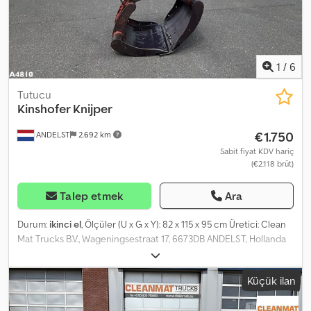
1
/
6
Tutucu
Kinshofer Knijper
€1.750
ANDELST
2.692 km
Sabit fiyat KDV hariç
(€2.118 brüt)
Talep etmek
Ara
Durum:
ikinci el
, Ölçüler (U x G x Y): 82 x 115 x 95 cm Üretici: Clean
Mat Trucks B.V., Wageningsestraat 17, 6673DB ANDELST, Hollanda
Dcjdpjztdx Uefx Ah Rok
Küçük ilan