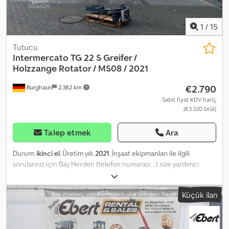
1
/
15
Tutucu
Intermercato
TG 22 S Greifer /
Holzzange Rotator / MS08 / 2021
€2.790
Burghaun
2.382 km
Sabit fiyat KDV hariç
(€3.320 brüt)
Talep etmek
Ara
Durum:
ikinci el
, Üretim yılı:
2021
, İnşaat ekipmanları ile ilgili
sorularınız için Bay Herden (telefon numarası: ...) size yardımcı
olmaktan memnuniyet duyar. Intermercato TG 22 S Kavrama /
Yuvarlak Odun Kavrama / Tamamen yeni döner mekanizma dahil /
Küçük ilan
MS08 bağlantı dahil / Üretim yılı: 2021 / Stokta ve hemen teslim
Fiyat: 2.790,00 € (net) / 3.320,10 € (brüt) - Ağırlık: 112 kg - Kesit alanı:
0,22 m² - Maks. çalışma basıncı: 200 bar - Yağ akışı: 50 l/dak -
Kapama kuvveti: 13,5 kN Dodpjznrugsfx Ah Rock - Önerilen