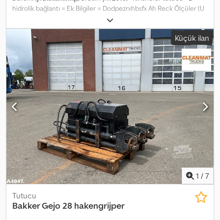
hidrolik bağlantı = Ek Bilgiler = Dodpezrxhbsfx Ah Reck Ölçüler (U
x G x Y): 65 x 130 x 70 cm Teknik Durum: iyi Görsel Durum: iyi Üretici:
Clean Mat Trucks B.V. Wageningsestraat 17 6673DB ANDELST, NL
Küçük ilan
1
/
7
Tutucu
Bakker Gejo 28 hakengrijper