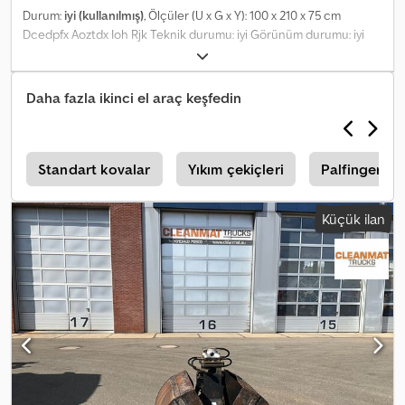
Durum:
iyi (kullanılmış)
, Ölçüler (U x G x Y): 100 x 210 x 75 cm
Dcedpfx Aoztdx Ioh Rjk Teknik durumu: iyi Görünüm durumu: iyi
Üretici: Clean Mat Trucks B.V., Wageningsestraat 17, 6673DB
ANDELST, Hollanda.
Daha fazla ikinci el araç keşfedin
r
Standart kovalar
Yıkım çekiçleri
Palfinger Ba
Küçük ilan