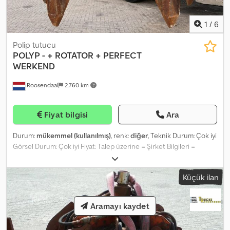
1
/
6
Polip tutucu
POLYP
- + ROTATOR + PERFECT
WERKEND
Roosendaal
2.760 km
Fiyat bilgisi
Ara
Durum:
mükemmel (kullanılmış)
, renk:
diğer
, Teknik Durum: Çok iyi
Görsel Durum: Çok iyi Fiyat: Talep üzerine = Şirket Bilgileri =
Herhangi bir sorunuz veya öneriniz varsa, bizimle iletişime
geçmekten çekinmeyin. 8 saat içinde yanıt garanti ediyoruz.
Küçük ilan
Fiyatlar KDV hariçtir. Verilen bilgilerden herhangi bir hak talep
edilemez. Ofis Telefonu: MOB: (Hollandaca - İngilizce - Almanca -
Fransızca - İspanyolca - İtalyanca) WhatsApp ve Viber'da
Aramayı kaydet
mevcuttur. MOB: (Hollandaca) WhatsApp ve Viber'da mevcuttur.
Banka havalesi ile ödeme yaptığınızda, paranın aşağıdaki banka