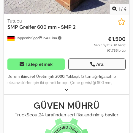
1
/
4
Tutucu
SMP
Greifer 600 mm - SMP 2
€1.500
Coppenbrügge
2.460 km
Sabit fiyat KDV hariç
(€1.785 brüt)
Talep etmek
Ara
Durum:
ikinci el
, Üretim yılı:
2000
, Yaklaşık 12 ton ağırlığa sahip
ekskavatörler için iki çeneli kepçe. Çene genişliği 600 mm,
hidrolik olarak 360° dönebilir. Hortumlar dahildir. Kepçe bağlantısı,
SWE SMP 2'ye uygundur. = Ek Bilgiler = Kullanım amacı: İnşaat
Daha fazla bilgi için Jan-Marc Schwickert ile iletişime geçin.
GÜVEN MÜHRÜ
Dsdpfxszl N Eqs Ah Rock
TruckScout24 tarafından sertifikalandırılmış bayiler