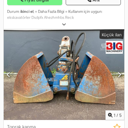
Durum:
ikinci el
, = Daha Fazla Bilgi = Kullanım için uygun:
ekskavatörler Dsdpfx Ahezhmhbs Reck
Küçük ilan
1
/
5
Toprak kapma