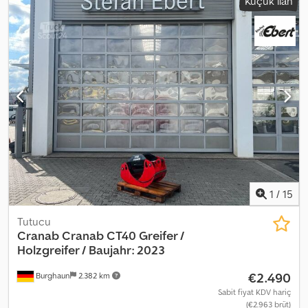
Küçük ilan
1
/
15
Tutucu
Cranab
Cranab CT40 Greifer /
Holzgreifer / Baujahr: 2023
€2.490
Burghaun
2.382 km
Sabit fiyat KDV hariç
(€2.963 brüt)