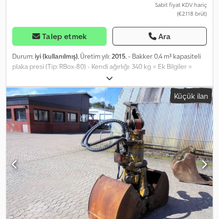
Sabit fiyat KDV hariç
(€2.118 brüt)
Talep etmek
Ara
Durum:
iyi (kullanılmış)
, Üretim yılı:
2015
, - Bakker 0,4 m³ kapasiteli
plaka presi (Tip: RBox-80) - Kendi ağırlığı: 340 kg = Ek Bilgiler =
Dedozp Ruujpfx Ah Reck Ölçüler (U x G x Y): 82 x 140 x 100 cm
Teknik durumu: iyi Görünüm durumu: iyi Üretici: Clean Mat Trucks
Küçük ilan
B.V. Wageningsestraat 17, 6673DB ANDELST, NL