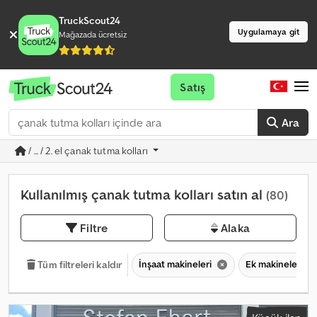
TruckScout24
Uygulamaya git
Mağazada ücretsiz
Satış
Ara
/ ... / 2. el çanak tutma kolları
Kullanılmış çanak tutma kolları satın al
(80)
Filtre
Alaka
İnşaat makineleri
Ek makineler
Tüm filtreleri kaldır