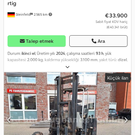
rtig
€33.900
Steinfeld
2.565 km
Sabit fiyat KDV hariç
(€40.341 brüt)
Talep etmek
Ara
Durum:
ikinci el
, Üretim yılı:
2024
, çalışma saatleri:
93 h
, yük
kapasitesi:
2.000 kg
, kaldırma yüksekliği:
3.100 mm
, yakıt türü:
dizel
,
inşaat yüksekliği:
2.450 mm
, Donanım:
baş koruyucu
, Aşağıdaki
özelliklere sahip Palfinger FLC 203 marka bir taşınabilir forklift
Küçük ilan
sunulmaktadır: -Kaldırma kapasitesi: 2.000 kg -Çift mastlı, engelsiz
görüş sağlayan direk, yan itme 160 mm -Ağırlık (lütfen teknik veri
sayfalarına bakın) -Diferansiyel kilidi olan 3 tekerlekli hidrostatik
tahrik -Hız, 6 km/saat olarak önceden ayarlanmıştır -Sürücü
koruma çatısı -24 voltluk nakliye için LED tekrarlayıcı aydınlatma -
Forklift çalışırken 12V'luk LED arka lambalar ve sinyal lambaları
(arkada) -LED uyarı flaşı -Mekanik akü ayırma anahtarı -Çalışma
saati sayacı -Doluluk seviyesi için yakıt deposu gösterge camı -
Makaslı mekanizma üzerinde çatallara destek -Makaslı mekanizma