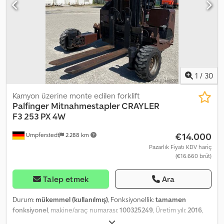
1
/
30
Kamyon üzerine monte edilen forklift
Palfinger
Mitnahmestapler CRAYLER
F3 253 PX 4W
€14.000
Umpferstedt
2.288 km
Pazarlık Fiyatı KDV hariç
(€16.660 brüt)
Talep etmek
Ara
Durum:
mükemmel (kullanılmış)
, Fonksiyonellik:
tamamen
fonksiyonel
, makine/araç numarası:
100325249
, Üretim yılı:
2016
,
çalışma saatleri:
1.261 h
, yük kapasitesi:
2.500 kg
, yakıt türü:
dizel
,