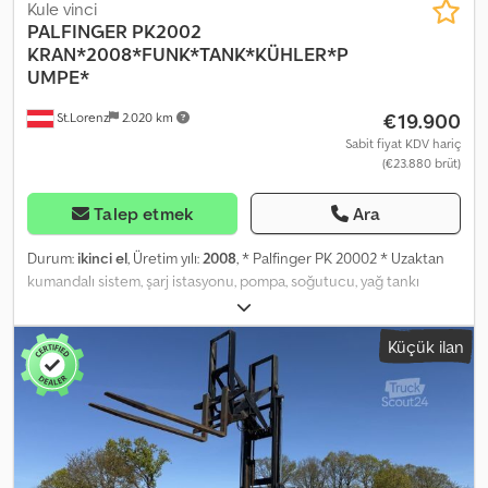
Kule vinci
PALFINGER
PK2002
KRAN*2008*FUNK*TANK*KÜHLER*P
UMPE*
€19.900
St.Lorenz
2.020 km
Sabit fiyat KDV hariç
(€23.880 brüt)
Talep etmek
Ara
Durum:
ikinci el
, Üretim yılı:
2008
, * Palfinger PK 20002 * Uzaktan
kumandalı sistem, şarj istasyonu, pompa, soğutucu, yağ tankı
dahildir. * Üretim yılı: 2008 Dcjdpfjzqiupsx Am Hok * Tüm bilgiler
bağlayıcı değildir. * Hatalar ve ön satışlar saklıdır.
Küçük ilan