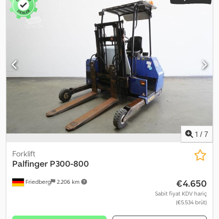
1
/
7
Forklift
Palfinger
P300-800
€4.650
Friedberg
2.206 km
Sabit fiyat KDV hariç
(€5.534 brüt)