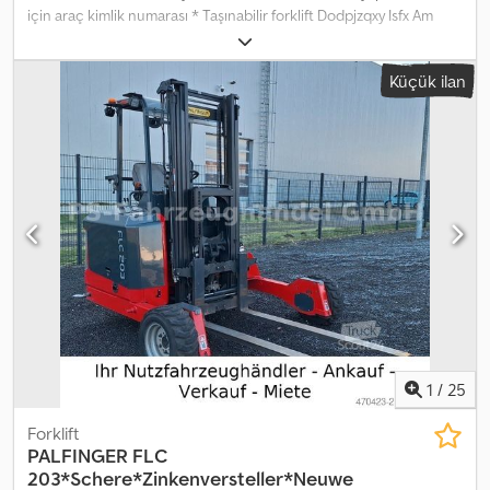
için araç kimlik numarası * Taşınabilir forklift Dodpjzqxy Isfx Am
Heck * Palfinger F3 151 (K5) * Üretim yılı: 02/2018 * Teleskopik
çatallar, itme çatalları, hidrolik yan kaydırma, koruma kabini *
Küçük ilan
Lombardini 3 silindirli dizel motor, 17 kW / 23 HP * Çalışma saati:
2.397 saat * Kendi ağırlığı: 1.599 kg * Kaldırma kapasitesi: 1.500 kg *
Kaldırma yüksekliği: yaklaşık 2,16 m * Koltuk yeni ----E-posta
adresimiz: Hizmetlerimiz: - Kısa süreli veya gümrük plakası temini -
AB genelinde nakliye / teslimat - Üçüncü bir ülkeye araçların
gümrük işlemleri İngilizce, Almanca, Rusça ve diğer diller için
WhatsApp:
1
/
25
Forklift
PALFINGER
FLC
203*Schere*Zinkenversteller*Neuwe