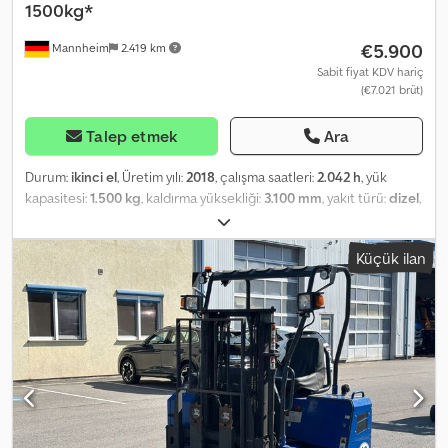
1500kg*
€5.900
Mannheim
2.419 km
Sabit fiyat KDV hariç
(€7.021 brüt)
Talep etmek
Ara
Durum:
ikinci el
, Üretim yılı:
2018
, çalışma saatleri:
2.042 h
, yük
kapasitesi:
1.500 kg
, kaldırma yüksekliği:
3.100 mm
, yakıt türü:
dizel
,
vites türü:
otomatik
, * Araç Numarası: P19459 M + WhatsApp: Yapay
zeka destekli, mesajınız ilgili kişiye kendi dilinizde iletilir. * Motor:
Küçük ilan
Lombardini LDW 1003/B1 * Dizel Motor * Nominal taşıma kapasitesi:
1500 kg * Çalışma saati: 2042 saat * İlk kayıt tarihi: 10-2018 * Boş
ağırlık: 1500 kg * İzin verilen toplam ağırlık: 2400 kg * Hidrolik
olarak uzatılabilen teleskopik çatallar Kullanılmış bir araç, mevcut
haliyle sadece ticari işletmelere veya ihracat amaçlı satılmaktadır.
Satış, malzeme kusurları garantisi dışında yapılmaktadır (§ 444
BGB). Herhangi bir garanti veya kefalet verilmez. Sonradan
yapılacak talepler kabul edilmez. Satın almadan önce aracın
incelenmesi ve test sürüşü yapılması kesinlikle tavsiye edilir. Özel