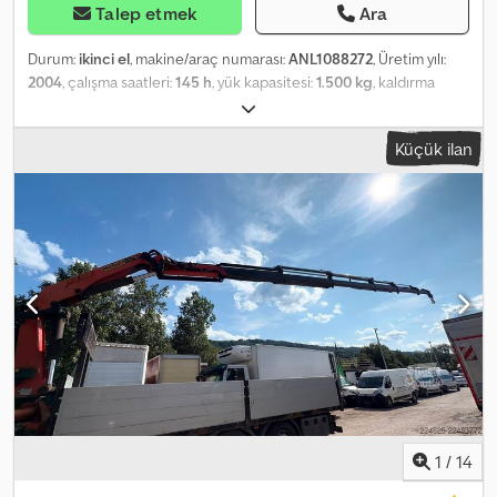
Talep etmek
Ara
Durum:
ikinci el
, makine/araç numarası:
ANL1088272
, Üretim yılı:
2004
, çalışma saatleri:
145 h
, yük kapasitesi:
1.500 kg
, kaldırma
yüksekliği:
2.150 mm
, serbest kaldırma:
1.000 mm
, yük merkezi:
600
mm
, direk tipi:
simpleks
, fork taşıyıcı genişliği:
1.220 mm
, çatalların
Küçük ilan
uzunluğu:
1.200 mm
, ön lastik ölçüsü:
4.00-4,5-2.50
, arka lastik
boyutu:
23x8,5-12
, boş ağırlık:
1.550 kg
, toplam yükseklik:
1.750 mm
,
toplam uzunluk:
1.150 mm
, toplam genişlik:
1.750 mm
, yakıt:
dizel
, -
Vehicle: Double auxiliary hydraulics - Mast: Double auxiliary
hydraulics - Integrated side shifter - Steel frame + roof window - 2
x front work lights - 1 x rear reversing light - Lighting system with
parking and driving lights, brake lights and indicators - Flashing
beacon Dedszqhadepfx Am Hock - Access control: key switch -
Standard driver's seat (artificial leather) - Single pedal - Single-
lever control - Reach fork: base length 1200 mm / extended
length 2050 mm / extension: 850 mm - Rear tire size: 23 x 8.5 - 12 -
Front: 4.00 - 4 - 5 - 2.50 - Side shift +/- 500 mm - LSP 0.6 Ref:
ANL1088272
1
/
14