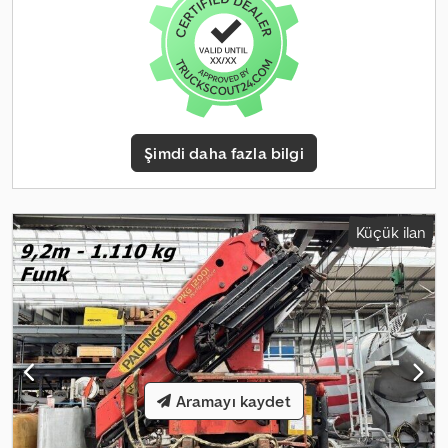
Alman üretimi! Yeni gibi! ID No: 129. Heinhuis'in tüm reklamları,
teklifleri ve fiyatları ile Heinhuis tarafından yapılan tüm sözleşmeler
ve bu sözleşmelere dayanan müzakereler için Heinhuis'in Genel İş
Koşulları geçerlidir. Her türlü iletişim yoluyla, Heinhuis'in Genel İş
Koşulları'nın geçerliliğini kabul etmiş ve bu koşulların içeriğinden
haberdar olduğunuzu onaylamış olursunuz. Fiyatlarımız net ihracat
fiyatlarıdır. = Ek Bilgiler = Üretim yılı: 2021 Teknik durumu: çok iyi
Şimdi daha fazla bilgi
Görünüm durumu: çok iyi Hasar: yok = Şirket Bilgileri = Daha fazla
bilgi için:
Küçük ilan
Aramayı kaydet