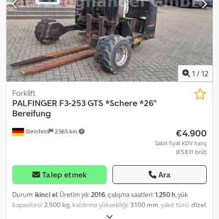
ekipmanlar: • Eksiksiz kumanda • Şarj cihazı • 2 adet akü • Çatal seti
ve ilave uzun çatallar • Tüm orijinal belgeler Ağır treylerin
kasasında saklanabilir (isteğe bağlı olarak üretim ve temin
edebiliyoruz). Fiyat: 25.500 € + KDV
1
/
12
Forklift
PALFINGER
F3-253 GTS *Schere *26"
Bereifung
€4.900
Steinfeld
2.565 km
Sabit fiyat KDV hariç
(€5.831 brüt)
Talep etmek
Ara
Durum:
ikinci el
, Üretim yılı:
2016
, çalışma saatleri:
1.250 h
, yük
kapasitesi:
2.500 kg
, kaldırma yüksekliği:
3.100 mm
, yakıt türü:
dizel
,
inşaat yüksekliği:
2.450 mm
, Donanım:
baş koruyucu
, Offered here