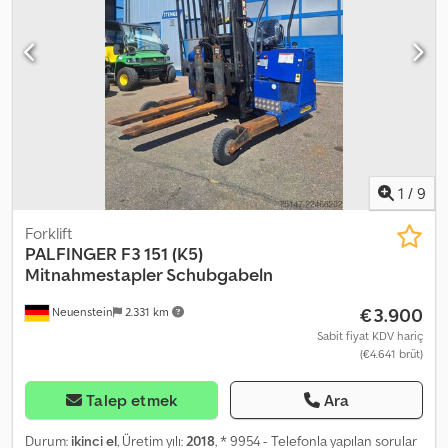
1
/
9
Forklift
PALFINGER
F3 151 (K5)
Mitnahmestapler Schubgabeln
€3.900
Neuenstein
2.331 km
Sabit fiyat KDV hariç
(€4.641 brüt)
Talep etmek
Ara
Durum:
ikinci el
, Üretim yılı:
2018
, * 9954 - Telefonla yapılan sorular