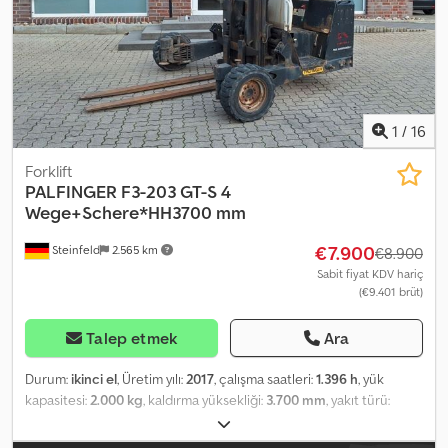
1
/
16
Forklift
PALFINGER
F3-203 GT-S 4
Wege+Schere*HH3700 mm
€7.900
Steinfeld
2.565 km
€8.900
Sabit fiyat KDV hariç
(€9.401 brüt)
Talep etmek
Ara
Durum:
ikinci el
, Üretim yılı:
2017
, çalışma saatleri:
1.396 h
, yük
kapasitesi:
2.000 kg
, kaldırma yüksekliği:
3.700 mm
, yakıt türü:
dizel
, inşaat yüksekliği:
2.750 mm
, Donanım:
baş koruyucu
,
Offered is a Palfinger F3-203 GT-S 4-way truck-mounted forklift