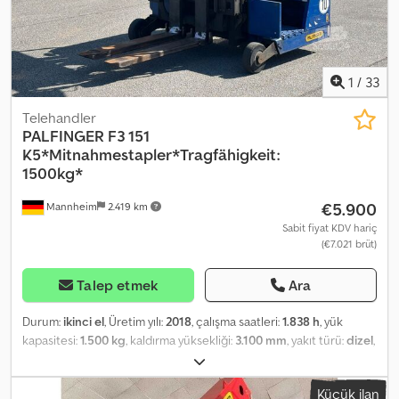
ekipman/aksesuarların işlevselliği için herhangi bir garanti
verilmez. Fotoğraflardaki logolar/reklam yazıları düzenlenmiş
olabilir. Hatalar, giriş hataları ve ara satışlar için lütfen Almanca,
İngilizce, Yunanca, Rusça, Hırvatça, İtalyanca, İspanyolca, Fransızca,
Türkçe, Romen ve Arapça dillerinde hizmet verilmektedir.
1
/
33
Dsdpfxszp S Iio Am Hjck
Telehandler
PALFINGER
F3 151
K5*Mitnahmestapler*Tragfähigkeit:
1500kg*
€5.900
Mannheim
2.419 km
Sabit fiyat KDV hariç
(€7.021 brüt)
Talep etmek
Ara
Durum:
ikinci el
, Üretim yılı:
2018
, çalışma saatleri:
1.838 h
, yük
kapasitesi:
1.500 kg
, kaldırma yüksekliği:
3.100 mm
, yakıt türü:
dizel
,
vites türü:
otomatik
, * Araç numarası: P19456 M + WhatsApp: Yapay
zeka destekli, talebinizin ilgili kişiye kendi dilinizde iletilmesi) *
Küçük ilan
Motor: Lombardini LDW 1003/B1 * Dizel motor * Nominal taşıma