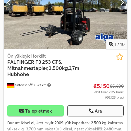
1
/
10
Ön yükleyici forklift
PALFINGER
F3 253 GTS,
Mitnahmestapler,2.500kg,3,7m
Hubhöhe
€5.150
Sittensen
2.523 km
€5.490
Sabit fiyat KDV hariç
(€6.128 brüt)
Talep etmek
Ara
Durum:
ikinci el
, Üretim yılı:
2009
, yük kapasitesi:
2.500 kg
, kaldırma
yüksekliği:
3.700 mm
, yakıt türü:
dizel
, inşaat yüksekliği:
2.480 mm
,