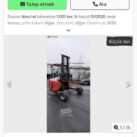
Talep etmek
Ara
Durum:
ikinci el
, kilometre:
1.001 km
, ilk tescil:
01/2020
, renk:
kırmızı
, şoför kabini:
diğer
, vites türü:
diğer
, Üretim yılı:
2020
,
Donanım:
merkezi kilitleme, vinç
, Araç konumu: teslimat
aşamasında / nakil halinde, vinç binanın arkasında, acil durdurma,
Küçük ilan
cımbız kontrolü, katlanabilir, 2 noktalı hidrolik destek, kablosuz
uzaktan kumanda, 2 adet hidrolik uzatma kolu. Üst yapı: Palfinger
PK 12.501 SLD5 A, kablosuz uzaktan kumandalı. Yük diyagramı: 3,8 m
- 2900 kg, 5,7 m - 1920 kg, 7,6 m - 1440 kg! Dcodpfx Amezp R Als
Hek Tüm bilgiler, vinç teslimat aşamasında olduğu için bağlayıcı
değildir! AKSESUAR BİLGİLERİ GARANTİ KAPSAMINDA DEĞİLDİR,
değişiklikler, ön satış ve hatalar mahfuzdur!
1
/
15