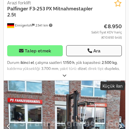
Arazi forklift
Palfinger
F3-253 PX Mitnahmestapler
2.5t
€8.950
Ennigerloh
2.541 km
Sabit fiyat KDV hariç
(€10.650 brüt)
Talep etmek
Ara
Durum:
ikinci el
, çalışma saatleri:
1.150 h
, yük kapasitesi:
2.500 kg
,
kaldırma yüksekliği:
3.700 mm
, yakıt türü:
dizel
, direk tipi:
dupleks
,
güç:
24 kW (32,63 bg)
, vites türü:
diğer
, renk:
kırmızı
, kilometre:
1.157 km
, ilk tescil:
06/2014
, süspansiyon:
diğer
, şoför kabini:
diğer
,
Küçük ilan
emisyon sınıfı:
hiçbiri
, yakıt:
dizel
, Registration service, inspection
(HU)/safety check (SP)/accident prevention regulation (UVV),
delivery to port Languages: German, Russian, English, Arabic
Truck-mounted forklift Palfinger F3 253 PX 1,153 operating hours
Year of manufacture: 2014 German machine Condition: normal
Single owner Hydraulics are leak-free Fully functional Dcodpjww
Dwbjfx Am Hok Subject to errors and prior sale.