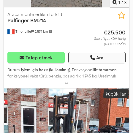
yapılabilir!
1
/
3
Araca monte edilen forklift
Palfinger
BM214
€25.500
Thionville
2.574 km
Sabit fiyat KDV hariç
(€30.600 brüt)
Talep etmek
Ara
Durum:
işlem için hazır (kullanılmış)
, Fonksiyonellik:
tamamen
fonksiyonel
, yakıt türü:
benzin
, boş ağırlık:
1.745 kg
, Üretim yılı:
2018
, çalışma saatleri:
395 h
, Palfinger BM 214 taşınabilir forklift,
2019 yılı model, yalnızca 390 çalışma saatiyle mükemmel durumda.
Küçük ilan
Teknik özellikler: • Nominal taşıma kapasitesi: 2.100 kg • Maksimum
kaldırma yüksekliği: 2.850 mm • Boş ağırlık (çatalsız): yaklaşık 1.745
kg • Motor: 3 silindirli Lombardini LDW 1003 dizel – güç 25,3 kW •
Şanzıman: Hidrolik (HY) Avantajlar: • Yüksek taşıma kapasitesi •
Büyük kaldırma yüksekliği • Ağır ve hacimli yüklerin elleçlenmesi
için ideal Dsdpszp Rubefx Am Heck • Güvenilir makine, kamyon
arkasında veya ağır treyler kasasında taşınması kolay. Dahil