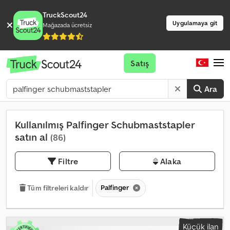
TruckScout24
Uygulamaya git
Mağazada ücretsiz
Satış
Ara
Kullanılmış Palfinger Schubmaststapler
satın al
(86)
Filtre
Alaka
Palfinger
Tüm filtreleri kaldır
Küçük ilan