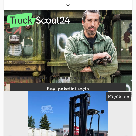
Donanım:
baş koruyucu
, Palfinger F3 253 GTS taşınabilir forklift,
maks. taşıma kapasitesi 2500 kg, kaldırma yüksekliği yaklaşık 3700
mm, çatal uzunluğu: 1800 mm, hidrolik destek ayakları, tepe
lambası, aydınlatma, ROPS kabin. Araç reklam kaplamalı ve/veya
yazılı olabilir. SI86537 Dcsdpfxsyiw Ehe Am Hjk Teklifimiz genel
olarak yeni TÜV muayenesi olmadan geçerlidir. Yeni TÜV
muayenesi istenirse, partner atölyelerimizin bir teklifini
memnuniyetle sunarız! Araç reklam kaplamalı ve/veya yazılı olabilir.
Genel teslimat ve ödeme koşullarımız geçerlidir. Bu ürün için
finansman veya leasing teklifi hazırlamaktan memnuniyet duyarız.
Lütfen bizimle iletişime geçin!
Aylık 4 milyondan fazla ilgilenen kişiye satış
Bayi paketini seçin
Küçük ilan
Tekil ilan oluştur