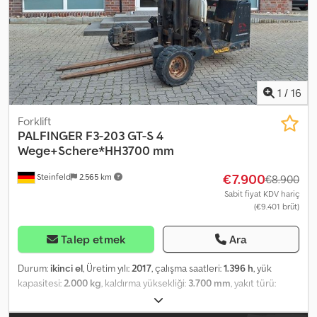
1
/
16
Forklift
PALFINGER
F3-203 GT-S 4
Wege+Schere*HH3700 mm
€7.900
Steinfeld
2.565 km
€8.900
Sabit fiyat KDV hariç
(€9.401 brüt)
Talep etmek
Ara
Durum:
ikinci el
, Üretim yılı:
2017
, çalışma saatleri:
1.396 h
, yük
kapasitesi:
2.000 kg
, kaldırma yüksekliği:
3.700 mm
, yakıt türü:
dizel
, inşaat yüksekliği:
2.750 mm
, Donanım:
baş koruyucu
,
Offered is a Palfinger F3-203 GT-S 4-way truck-mounted forklift