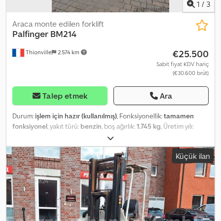
1
/
3
Araca monte edilen forklift
Palfinger
BM214
€25.500
Thionville
2.574 km
Sabit fiyat KDV hariç
(€30.600 brüt)
Talep etmek
Ara
Durum:
işlem için hazır (kullanılmış)
, Fonksiyonellik:
tamamen
fonksiyonel
, yakıt türü:
benzin
, boş ağırlık:
1.745 kg
, Üretim yılı:
2018
, çalışma saatleri:
395 h
, Palfinger BM 214 taşınabilir forklift,
2019 yılı model, yalnızca 390 çalışma saatiyle mükemmel durumda.
Küçük ilan
Codpfx Ajzp Rubjirerf Teknik özellikler: • Nominal taşıma kapasitesi:
2.100 kg • Maksimum kaldırma yüksekliği: 2.850 mm • Boş ağırlık
(çatalsız): yaklaşık 1.745 kg • Motor: 3 silindirli Lombardini LDW 1003
dizel – güç 25,3 kW • Şanzıman: Hidrolik (HY) Avantajlar: • Yüksek
taşıma kapasitesi • Büyük kaldırma yüksekliği • Ağır ve hacimli
yüklerin elleçlenmesi için ideal • Güvenilir makine, kamyon
arkasında veya ağır treyler kasasında taşınması kolay. Dahil