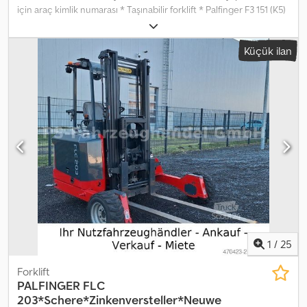
için araç kimlik numarası * Taşınabilir forklift * Palfinger F3 151 (K5)
* Üretim yılı: 02/2018 * Teleskopik çatallar, itme çatalları, hidrolik
yan kaydırma, koruma kabini * Lombardini 3 silindirli dizel motor, 17
Küçük ilan
kW / 23 HP * Çalışma saati: 2.397 saat * Kendi ağırlığı: 1.599 kg *
Kaldırma kapasitesi: 1.500 kg * Kaldırma yüksekliği: yaklaşık 2,16 m *
Koltuk yeni ----E-posta adresimiz: Hizmetlerimiz: Crsdpfx Aiezqxy
Iorof - Kısa süreli veya gümrük plakası temini - AB genelinde
nakliye / teslimat - Üçüncü bir ülkeye araçların gümrük işlemleri
İngilizce, Almanca, Rusça ve diğer diller için WhatsApp:
1
/
25
Forklift
PALFINGER
FLC
203*Schere*Zinkenversteller*Neuwe