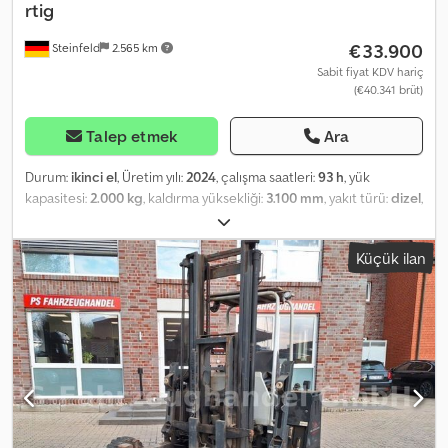
rtig
€33.900
Steinfeld
2.565 km
Sabit fiyat KDV hariç
(€40.341 brüt)
Talep etmek
Ara
Durum:
ikinci el
, Üretim yılı:
2024
, çalışma saatleri:
93 h
, yük
kapasitesi:
2.000 kg
, kaldırma yüksekliği:
3.100 mm
, yakıt türü:
dizel
,
inşaat yüksekliği:
2.450 mm
, Donanım:
baş koruyucu
, Aşağıdaki
özelliklere sahip Palfinger FLC 203 marka bir taşınabilir forklift
Küçük ilan
sunulmaktadır: -Kaldırma kapasitesi: 2.000 kg -Çift mastlı, engelsiz
görüş sağlayan direk, yan itme 160 mm -Ağırlık (lütfen teknik veri
sayfalarına bakın) -Diferansiyel kilidi olan 3 tekerlekli hidrostatik
tahrik -Hız, 6 km/saat olarak önceden ayarlanmıştır -Sürücü
koruma çatısı -24 voltluk nakliye için LED tekrarlayıcı aydınlatma -
Forklift çalışırken 12V'luk LED arka lambalar ve sinyal lambaları
(arkada) -LED uyarı flaşı -Mekanik akü ayırma anahtarı -Çalışma
saati sayacı -Doluluk seviyesi için yakıt deposu gösterge camı -
Makaslı mekanizma üzerinde çatallara destek -Makaslı mekanizma