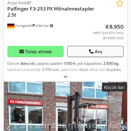
Arazi forklift
Palfinger
F3-253 PX Mitnahmestapler
2.5t
€8.950
Ennigerloh
2.541 km
Sabit fiyat KDV hariç
(€10.650 brüt)
Talep etmek
Ara
Durum:
ikinci el
, çalışma saatleri:
1.150 h
, yük kapasitesi:
2.500 kg
,
kaldırma yüksekliği:
3.700 mm
, yakıt türü:
dizel
, direk tipi:
dupleks
,
güç:
24 kW (32,63 bg)
, vites türü:
diğer
, renk:
kırmızı
, kilometre:
1.157 km
, ilk tescil:
06/2014
, süspansiyon:
diğer
, şoför kabini:
diğer
,
Küçük ilan
emisyon sınıfı:
hiçbiri
, yakıt:
dizel
, Registration service, inspection
(HU)/safety check (SP)/accident prevention regulation (UVV),
delivery to port Languages: German, Russian, English, Arabic
Truck-mounted forklift Palfinger F3 253 PX 1,153 operating hours
Year of manufacture: 2014 German machine Condition: normal
Cjdpfx Asww Dwboirerf Single owner Hydraulics are leak-free Fully
functional Subject to errors and prior sale.