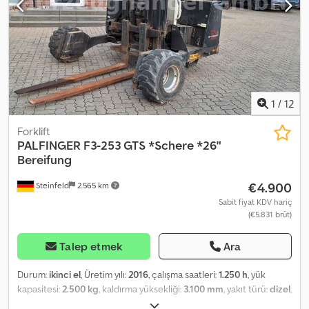
ekipmanlar: • Eksiksiz kumanda • Şarj cihazı • 2 adet akü • Çatal seti
ve ilave uzun çatallar • Tüm orijinal belgeler Ağır treylerin
kasasında saklanabilir (isteğe bağlı olarak üretim ve temin
edebiliyoruz). Fiyat: 25.500 € + KDV
1
/
12
Forklift
PALFINGER
F3-253 GTS *Schere *26"
Bereifung
€4.900
Steinfeld
2.565 km
Sabit fiyat KDV hariç
(€5.831 brüt)
Talep etmek
Ara
Durum:
ikinci el
, Üretim yılı:
2016
, çalışma saatleri:
1.250 h
, yük
kapasitesi:
2.500 kg
, kaldırma yüksekliği:
3.100 mm
, yakıt türü:
dizel
,
inşaat yüksekliği:
2.450 mm
, Donanım:
baş koruyucu
, Offered here