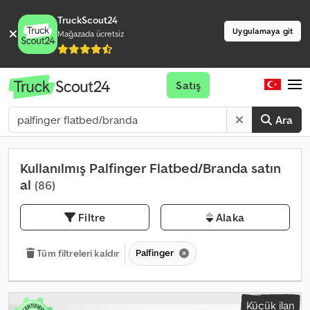
TruckScout24
Uygulamaya git
Mağazada ücretsiz
Satış
Ara
Kullanılmış Palfinger Flatbed/Branda satın
al
(86)
Filtre
Alaka
Palfinger
Tüm filtreleri kaldır
Küçük ilan