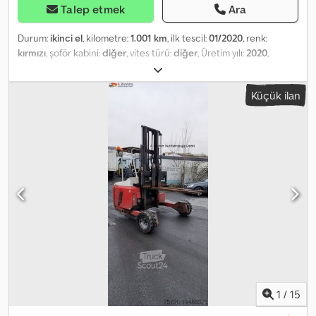
Talep etmek
Ara
Durum:
ikinci el
, kilometre:
1.001 km
, ilk tescil:
01/2020
, renk:
kırmızı
, şoför kabini:
diğer
, vites türü:
diğer
, Üretim yılı:
2020
,
Donanım:
merkezi kilitleme, vinç
, Araç konumu: teslimat
aşamasında / nakil halinde, vinç binanın arkasında, acil durdurma,
Küçük ilan
cımbız kontrolü, katlanabilir, 2 noktalı hidrolik destek, kablosuz
uzaktan kumanda, 2 adet hidrolik uzatma kolu. Üst yapı: Palfinger
PK 12.501 SLD5 A, kablosuz uzaktan kumandalı. Yük diyagramı: 3,8 m
- 2900 kg, 5,7 m - 1920 kg, 7,6 m - 1440 kg! Tüm bilgiler, vinç teslimat
aşamasında olduğu için bağlayıcı değildir! AKSESUAR BİLGİLERİ
GARANTİ KAPSAMINDA DEĞİLDİR, değişiklikler, ön satış ve hatalar
mahfuzdur! Crsdpfx Aijzp R Aloref
1
/
15