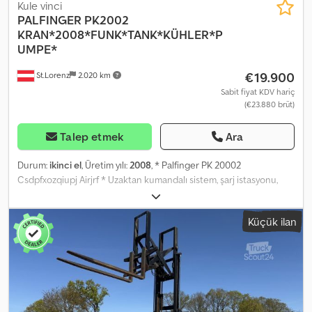
Kule vinci
PALFINGER
PK2002
KRAN*2008*FUNK*TANK*KÜHLER*P
UMPE*
€19.900
St.Lorenz
2.020 km
Sabit fiyat KDV hariç
(€23.880 brüt)
Talep etmek
Ara
Durum:
ikinci el
, Üretim yılı:
2008
, * Palfinger PK 20002
Csdpfxozqiupj Airjrf * Uzaktan kumandalı sistem, şarj istasyonu,
pompa, soğutucu, yağ tankı dahildir. * Üretim yılı: 2008 * Tüm
bilgiler bağlayıcı değildir. * Hatalar ve ön satışlar saklıdır.
Küçük ilan