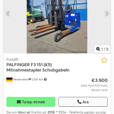
1
/
9
Forklift
PALFINGER
F3 151 (K5)
Mitnahmestapler Schubgabeln
€3.900
Neuenstein
2.331 km
Sabit fiyat KDV hariç
(€4.641 brüt)
Talep etmek
Ara
Durum:
ikinci el
, Üretim yılı:
2018
, * 9954 - Telefonla yapılan sorular