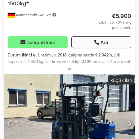
1500kg*
€5.900
Mannheim
2.419 km
Sabit fiyat KDV hariç
(€7.021 brüt)
Talep etmek
Ara
Durum:
ikinci el
, Üretim yılı:
2018
, çalışma saatleri:
2.042 h
, yük
kapasitesi:
1.500 kg
, kaldırma yüksekliği:
3.100 mm
, yakıt türü:
dizel
,
vites türü:
otomatik
, * Araç Numarası: P19459 M + WhatsApp: Yapay
zeka destekli, mesajınız ilgili kişiye kendi dilinizde iletilir. * Motor:
Küçük ilan
Lombardini LDW 1003/B1 * Dizel Motor * Nominal taşıma kapasitesi:
1500 kg * Çalışma saati: 2042 saat * İlk kayıt tarihi: 10-2018 * Boş
ağırlık: 1500 kg * İzin verilen toplam ağırlık: 2400 kg Codszp S Iijpfx
Airerf * Hidrolik olarak uzatılabilen teleskopik çatallar Kullanılmış
bir araç, mevcut haliyle sadece ticari işletmelere veya ihracat
amaçlı satılmaktadır. Satış, malzeme kusurları garantisi dışında
yapılmaktadır (§ 444 BGB). Herhangi bir garanti veya kefalet
verilmez. Sonradan yapılacak talepler kabul edilmez. Satın
almadan önce aracın incelenmesi ve test sürüşü yapılması