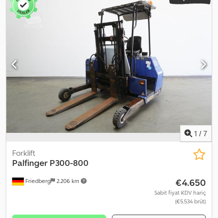
1
/
7
Forklift
Palfinger
P300-800
€4.650
Friedberg
2.206 km
Sabit fiyat KDV hariç
(€5.534 brüt)