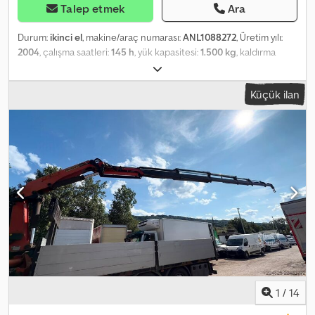
Talep etmek
Ara
Durum:
ikinci el
, makine/araç numarası:
ANL1088272
, Üretim yılı:
2004
, çalışma saatleri:
145 h
, yük kapasitesi:
1.500 kg
, kaldırma
yüksekliği:
2.150 mm
, serbest kaldırma:
1.000 mm
, yük merkezi:
600
mm
, direk tipi:
simpleks
, fork taşıyıcı genişliği:
1.220 mm
, çatalların
Küçük ilan
uzunluğu:
1.200 mm
, ön lastik ölçüsü:
4.00-4,5-2.50
, arka lastik
boyutu:
23x8,5-12
, boş ağırlık:
1.550 kg
, toplam yükseklik:
1.750 mm
,
toplam uzunluk:
1.150 mm
, toplam genişlik:
1.750 mm
, yakıt:
dizel
, -
Vehicle: Double auxiliary hydraulics - Mast: Double auxiliary
hydraulics - Integrated side shifter - Steel frame + roof window - 2
x front work lights - 1 x rear reversing light - Lighting system with
parking and driving lights, brake lights and indicators
Codpfxezqhadj Airsrf - Flashing beacon - Access control: key
switch - Standard driver's seat (artificial leather) - Single pedal -
Single-lever control - Reach fork: base length 1200 mm /
extended length 2050 mm / extension: 850 mm - Rear tire size: 23
x 8.5 - 12 - Front: 4.00 - 4 - 5 - 2.50 - Side shift +/- 500 mm - LSP 0.6
Ref: ANL1088272
1
/
14