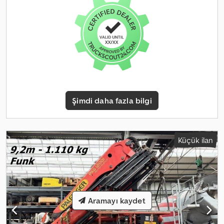
No: 129. Heinhuis'in tüm reklamları, teklifleri ve fiyatları ile Heinhuis
tarafından yapılan tüm sözleşmeler ve bu sözleşmelere dayanan
müzakereler için Heinhuis'in Genel İş Koşulları geçerlidir. Her türlü
iletişim yoluyla, Heinhuis'in Genel İş Koşulları'nın geçerliliğini kabul
etmiş ve bu koşulların içeriğinden haberdar olduğunuzu
onaylamış olursunuz. Fiyatlarımız net ihracat fiyatlarıdır. = Ek
Bilgiler = Üretim yılı: 2021 Teknik durumu: çok iyi Crsdjzqfyzopfx
Airjf Görünüm durumu: çok iyi Hasar: yok = Şirket Bilgileri = Daha
fazla bilgi için:
Şimdi daha fazla bilgi
Küçük ilan
Aramayı kaydet