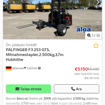
1
/
10
Ön yükleyici forklift
PALFINGER
F3 253 GTS,
Mitnahmestapler,2.500kg,3,7m
Hubhöhe
€5.150
Sittensen
2.523 km
€5.490
Sabit fiyat KDV hariç
(€6.128 brüt)
Talep etmek
Ara
Durum:
ikinci el
, Üretim yılı:
2009
, yük kapasitesi:
2.500 kg
, kaldırma
yüksekliği:
3.700 mm
, yakıt türü:
dizel
, inşaat yüksekliği:
2.480 mm
,