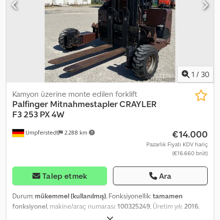
1
/
30
Kamyon üzerine monte edilen forklift
Palfinger
Mitnahmestapler CRAYLER
F3 253 PX 4W
€14.000
Umpferstedt
2.288 km
Pazarlık Fiyatı KDV hariç
(€16.660 brüt)
Talep etmek
Ara
Durum:
mükemmel (kullanılmış)
, Fonksiyonellik:
tamamen
fonksiyonel
, makine/araç numarası:
100325249
, Üretim yılı:
2016
,
çalışma saatleri:
1.261 h
, yük kapasitesi:
2.500 kg
, yakıt türü:
dizel
,