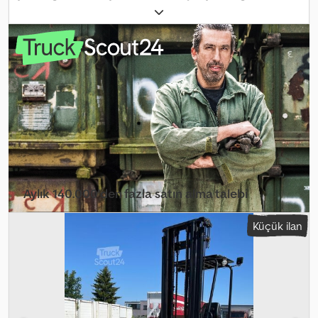
Donanım:
baş koruyucu
, Palfinger F3 253 GTS taşınabilir forklift,
maks. taşıma kapasitesi 2500 kg, kaldırma yüksekliği yaklaşık 3700
mm, çatal uzunluğu: 1800 mm, hidrolik destek ayakları, tepe
lambası, aydınlatma, ROPS kabin. Araç reklam kaplamalı ve/veya
yazılı olabilir. SI86537 Crjdpfjyiw Ehjx Airsf Teklifimiz genel olarak
yeni TÜV muayenesi olmadan geçerlidir. Yeni TÜV muayenesi
istenirse, partner atölyelerimizin bir teklifini memnuniyetle sunarız!
Araç reklam kaplamalı ve/veya yazılı olabilir. Genel teslimat ve
ödeme koşullarımız geçerlidir. Bu ürün için finansman veya leasing
teklifi hazırlamaktan memnuniyet duyarız. Lütfen bizimle iletişime
geçin!
Aylık 140.000'den fazla satın alma talebi
Bayi paketini seçin
Küçük ilan