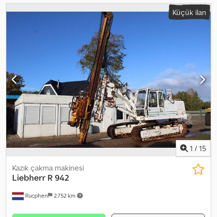
Küçük ilan
1
/
15
Kazık çakma makinesi
Liebherr
R 942
Rucphen
2.752 km