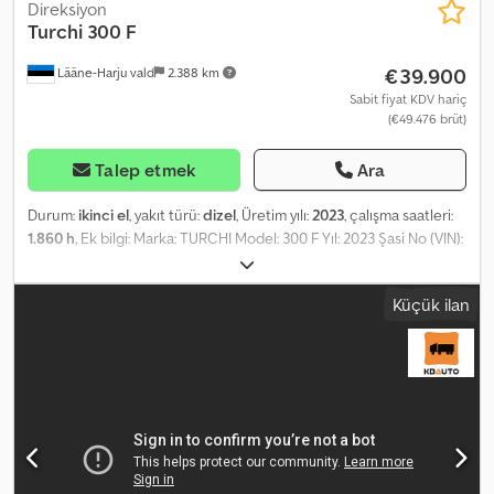
Direksiyon
Turchi
300 F
€39.900
Lääne-Harju vald
2.388 km
Sabit fiyat KDV hariç
(€49.476 brüt)
Talep etmek
Ara
Durum:
ikinci el
, yakıt türü:
dizel
, Üretim yılı:
2023
, çalışma saatleri:
1.860 h
, Ek bilgi: Marka: TURCHI Model: 300 F Yıl: 2023 Şasi No (VIN):
1604YA023 Çalışma saati: 1860 Ağırlık: 4400 kg = Daha fazla bilgi =
Boş ağırlık: 4.400 kg Dodpfxszilc Tj Akvskr Seri numarası:
Küçük ilan
1604YA023