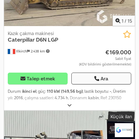
1
/
15
Kazık çakma makinesi
Caterpillar
D6N LGP
€169.000
Illkirch
2.438 km
Sabit fiyat
(KDV bildirimi gösterilmemekte)
Talep etmek
Ara
Durum:
ikinci el
, güç:
110 kW (149,56 bg)
, lastik boyutu:
-
, Üretim
yılı:
2016
, çalışma saatleri:
4.734 h
, Donanım:
kabin
, Ref: 230150
Reference: 230150 Type: Bulldozer Brand / Model: CATERPILLAR
D6N LGP Year of commissioning: 2016 Mileage: 13,200 Operating
Küçük ilan
hours: 4,734 Weight: 18 t Power: 132 kW Equipment: - Current
blade edge height: 42 mm (worn at 27%) - New blade edge height:
57 mm - Centralized lubrication - 3D GPS pre-equipment - 6-way
foldable VPAT blade - Ripper - Air conditioning Price excludes VAT.