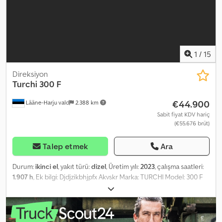
1
/
15
Direksiyon
Turchi
300 F
€44.900
Lääne-Harju vald
2.388 km
Sabit fiyat KDV hariç
(€55.676 brüt)
Talep etmek
Ara
Durum:
ikinci el
, yakıt türü:
dizel
, Üretim yılı:
2023
, çalışma saatleri:
1.907 h
, Ek bilgi: Djdjzikbhjpfx Akvskr Marka: TURCHI Model: 300 F
Yıl: 2017 Şasi numarası (VIN): 1584YA023 Çalışma saati: 1907 Ağırlık:
4400 kg = Daha fazla bilgi = Boş ağırlık: 4.400 kg Seri numarası:
1584YA023