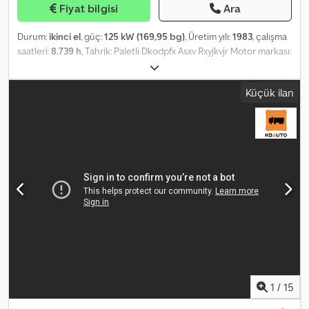
Fiyat bilgisi
Ara
Durum:
ikinci el
, güç:
125 kW (169,95 bg)
, Üretim yılı:
1983
, çalışma
saatleri:
8.739 h
, Tahrik: Paletli Dkodpfx Asxv Rxyjkvjr Motor markası:
Liebherr Daha fazla bilgi için J.A.J. Jansen ile iletişime geçin.
Küçük ilan
1
/
15