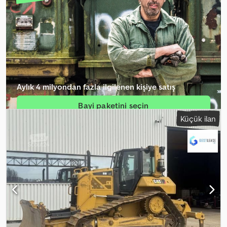
Aylık 4 milyondan fazla ilgilenen kişiye satış
Bayi paketini seçin
Küçük ilan
Tekil ilan oluştur