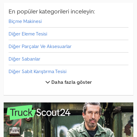
En popüler kategorileri inceleyin:
Biçme Makinesi
Diğer Eleme Tesisi
Diğer Parçalar Ve Aksesuarlar
Diğer Sabanlar
Diğer Sabit Karıştırma Tesisi
Daha fazla göster
Diğer Saman Makinesi / Saman Çevirici / Çayır Ekipmanı
Diğer Sebze Bahçeciliği
Diğer Seçici
Diğer Şasi
Kereste Taşıyıcı