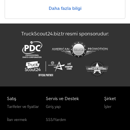
Daha fazla bilgi
Scheuerle Diğer
Tartım Terazileri Ve Tartım Ekipmanları
TruckScout24.biz.tr resmi sponsorudur:
Ön Yükleyici
Şasi
Satış
Servis ve Destek
Şirket
Tarifeler ve fiyatlar
Giriş yap
İşler
İlan vermek
SSS/Yardım