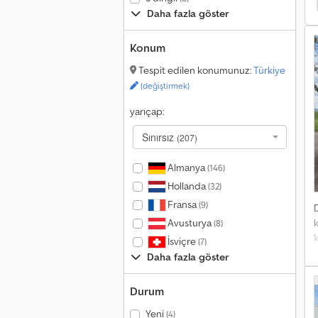
Daha fazla göster
Konum
Tespit edilen konumunuz:
Türkiye
(değiştirmek)
yarıçap:
Sınırsız
(207)
Almanya
(146)
Hollanda
(32)
Fransa
(9)
Avusturya
(8)
İsviçre
(7)
h
Daha fazla göster
*
Durum
Yeni
(4)