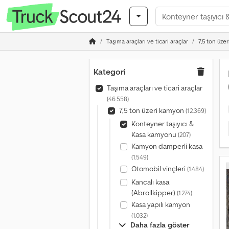
Taşıma araçları ve ticari araçlar
7,5 ton üze
Kategori
Taşıma araçları ve ticari araçlar
(46.558)
7,5 ton üzeri kamyon
(12.369)
Konteyner taşıyıcı &
Kasa kamyonu
(207)
Kamyon damperli kasa
(1.549)
Otomobil vinçleri
(1.484)
Kancalı kasa
(Abrollkipper)
(1.274)
Kasa yapılı kamyon
(1.032)
Daha fazla göster