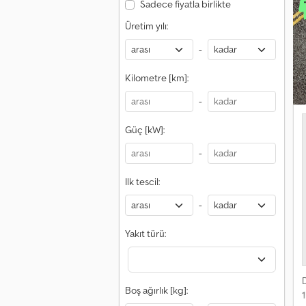
T
Sadece fiyatla birlikte
-
Üretim yılı:
Y
k
-
İ
Kilometre [km]:
-
t
Güç [kW]:
d
k
-
k
g
Ilk tescil:
(
D
-
s
D
Yakıt türü:
i
s
d
s
Boş ağırlık [kg]:
l