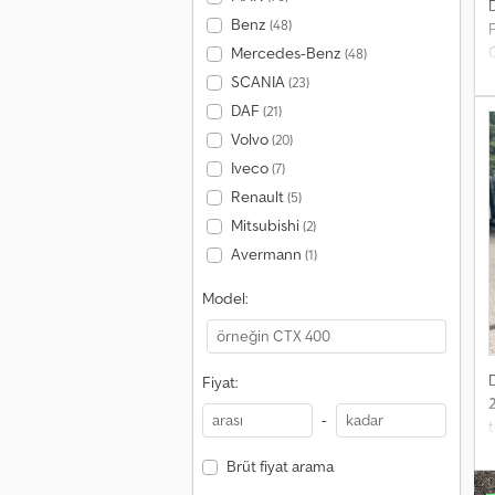
Benz
(48)
P
Mercedes-Benz
(48)
m
SCANIA
(23)
p
DAF
(21)
A
Volvo
(20)
Iveco
(7)
Renault
(5)
o
Mitsubishi
(2)
Avermann
(1)
Model:
Fiyat:
-
e
Brüt fiyat arama