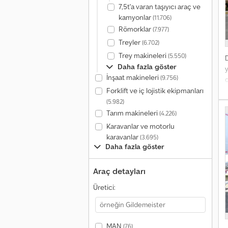
7,5t'a varan taşıyıcı araç ve
kamyonlar
(11.706)
Römorklar
(7.977)
Treyler
(6.702)
Trey makineleri
(5.550)
Daha fazla göster
y
İnşaat makineleri
(9.756)
d
Forklift ve iç lojistik ekipmanları
(5.982)
Tarım makineleri
(4.226)
Karavanlar ve motorlu
karavanlar
(3.695)
Daha fazla göster
a
Araç detayları
Üretici:
MAN
(76)