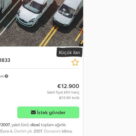
- 330 kW R6 Dizel (OM 471) Şanzıman: 12 Vitesli
AK 16 MTG, M (Teleskopik), TG (Üçlü Devirmeli
teyner sabitleme sistemi (arka), Yan
ı: maks. 275 bar, Nominal yük: 17.000 kg,
 Bölüm 2'ye göre konteyner, maks. 20 m³ DIN
20 m³, Arka lambaların arkadaki koruması,
 Beka-Max Merkezi Yağlama Sistemi Mercedes-
 anahtar, Kabin: M ClassicSpace, Yakıt
 / Hava (Tamamen Hava Süspansiyonlu), Dingil
Küçük ilan
demiri, Ringfeder 40 mm, Hava bağlantısı:
1833
ısı, LED arka lambalar, Sağ, sol ve arkada alt
i vites lambası, Bi-Xenon farlar, Dış
 km
iven, Yardımcı tahrik, Mekanik tavan açılır
vaş sürüş modu, Yokuş kalkış desteği,
€12.900
Kabin ısıtıcısı, Buzdolabı, Bluetooth, Eller
Sabit fiyat KDV hariç
kli camlar, Elektrikli ayna ayarı,
(€15.351 brüt)
nik ön cam güneşliği, Sürücü ve yolcu tarafı
l kol dayanağı, Sürücü koltuğu, havalı
İstek gönder
 1. dingil sol lastik diş derinliği: 8 mm, 2.
 3. dingil sol lastik diş derinliği: 9 mm, 1. dingil
/2007
, yakıt türü:
dizel
, toplam ağırlık:
 sağ iç lastik diş derinliği: 7 mm, 3. dingil sağ
:
Euro 4
, Üretim yılı:
2007
, Donanım:
klima
,
: CD radyo (Bluetooth), Egzoz, aşağı ve sağ