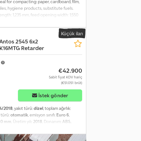
Ideal for compacting: paper, cardboard, film,
tiles, hygiene products, substitute fuels.
ength: 1,235 mm, feed opening width: 1,550
dle cycle time: 43 s, drive power: 5.5 kW,
EE-5 x 32/A/6h, customer-side protection: 25
Küçük ilan
ecals and/or lettering. PA1738 Our offer
Antos 2545 6x2
w TÜV inspection, we are happy to provide
 AK16MTG Retarder
g decals and/or lettering. Our general
e can also provide a financing or leasing
m
€42.900
Sabit fiyat KDV hariç
(€51.051 brüt)
İstek gönder
4/2018
, yakıt türü:
dizel
, toplam ağırlık:
s türü:
otomatik
, emisyon sınıfı:
Euro 6
,
50 mm
, Üretim yılı:
2018
, Donanım:
ABS,
nz Antos 2545 6x2 LLL Damperli Kamyon,
trol ile Yönlendirilebilir ve Kaldırılabilir