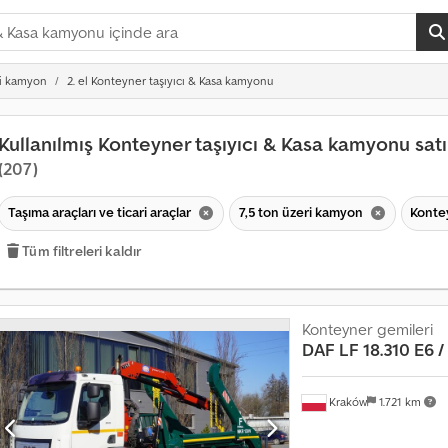
ri kamyon
2. el Konteyner taşıyıcı & Kasa kamyonu
Kullanılmış Konteyner taşıyıcı & Kasa kamyonu satı
(207)
Taşıma araçları ve ticari araçlar
7,5 ton üzeri kamyon
Konte
Tüm filtreleri kaldır
Konteyner gemileri
DAF
LF 18.310 E6 /
Kraków
1.721 km