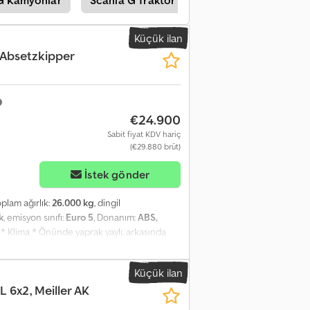
Küçük ilan
Absetzkipper
€24.900
Sabit fiyat KDV hariç
(€29.880 brüt)
İstek gönder
toplam ağırlık:
26.000 kg
, dingil
k
, emisyon sınıfı:
Euro 5
, Donanım:
ABS,
* Klima * Önünde yaprak yaylı, arkasında
. * Yazım hataları ve önceden satış saklıdır.
Küçük ilan
L 6x2, Meiller AK