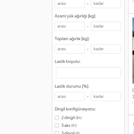
A
-
t
a
Azami yük ağırlığı [kg]:
Y
Y
-
R
Toplam ağırlık [kg]:
-
Lastik boyutu:
Lastik durumu [%]:
-
Dingil konfigürasyonu:
f
2 dingil
(84)
R
3 aks
(91)
3 dingil
(8)
 Traktör Üniteleri
Daf Lf Vans
Daf Lf Kamyonlar