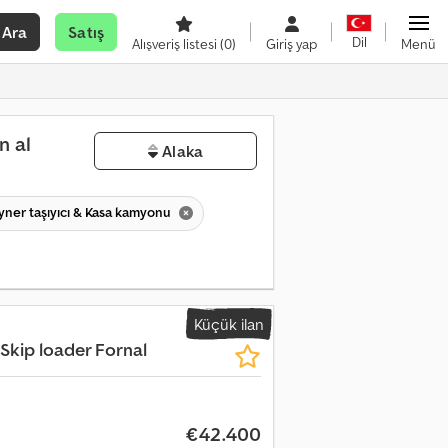
Ara
Satış
Dil
Alışveriş listesi
(0)
Giriş yap
Menü
n al
Alaka
yner taşıyıcı & Kasa kamyonu
Küçük ilan
 Skip loader Fornal
€42.400