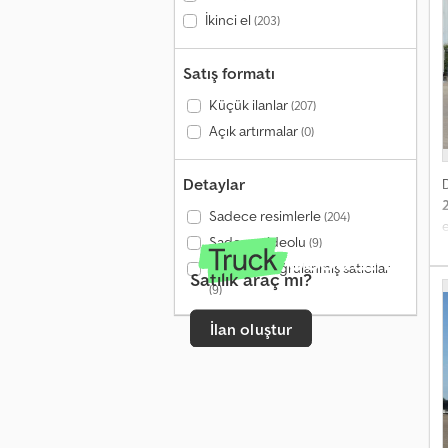
İkinci el
(203)
Satış formatı
Küçük ilanlar
(207)
Açık artırmalar
(0)
Detaylar
Sadece resimlerle
(204)
e
Sadece videolu
(9)
Yalnızca doğrulanmış satıcılar
c
Satılık araç mı?
A
(9)
m
İlan oluştur
c
d
a
l