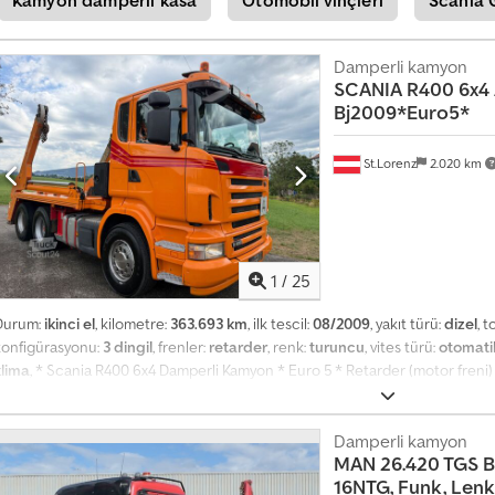
Damperli kamyon
SCANIA
R400 6x4 
Bj2009*Euro5*
St.Lorenz
2.020 km
1
/
25
Durum:
ikinci el
, kilometre:
363.693 km
, ilk tescil:
08/2009
, yakıt türü:
dizel
, 
konfigürasyonu:
3 dingil
, frenler:
retarder
, renk:
turuncu
, vites türü:
otomati
klima
, * Scania R400 6x4 Damperli Kamyon * Euro 5 * Retarder (motor freni) 
ava süspansiyonlu * İç referans numarası: 26 * Tüm bilgiler bağlayıcı değildir
 Fiyat, KDV hariçtir. Djdpfxszp A Ige Acteck
Damperli kamyon
MAN
26.420 TGS B
16NTG, Funk, Lenk