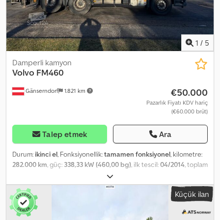
1
/
5
Damperli kamyon
Volvo
FM460
€50.000
Gänserndorf
1.821 km
Pazarlık Fiyatı KDV hariç
(€60.000 brüt)
Talep etmek
Ara
Durum:
ikinci el
, Fonksiyonellik:
tamamen fonksiyonel
, kilometre:
282.000 km
, güç:
338,33 kW (460,00 bg)
, ilk tescil:
04/2014
, toplam
ağırlık:
26.000 kg
, dingil konfigürasyonu:
6x2
, bir sonraki muayene
(TÜV):
04/2027
, emisyon sınıfı:
Euro 6
, Üretim yılı:
2014
, VOLVO FM
Küçük ilan
460 Otomatik 6x2 Credpfsyut A Hox Ac Iof EURO 6 İlk Kayıt: 04/2014
Palfinger 13002 2 Yan Boşaltmalı Feitzinger 1 Önceki Sahip Garajda
Tutulan Araç Kamyonun VOLVO Gold Sözleşmesi Vardı Lastikler