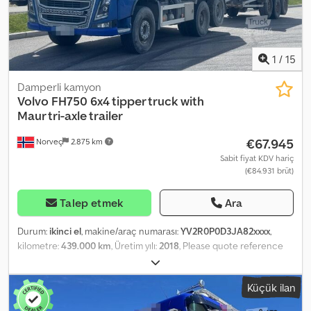
Model: FH540 6x4 tipper – 260,000 km! SEE VIDEO Transmission:
Automatic = Further information = Please contact ATS Norway for
further details.
1
/
15
Damperli kamyon
Volvo
FH750 6x4 tipper truck with
Maur tri-axle trailer
€67.945
Norveç
2.875 km
Sabit fiyat KDV hariç
(€84.931 brüt)
Talep etmek
Ara
Durum:
ikinci el
, makine/araç numarası:
YV2R0P0D3JA82xxxx
,
kilometre:
439.000 km
, Üretim yılı:
2018
, Please quote reference
number: 23186 Vehicle Data: Crodpezqrufjfx Ac Ijf Mileage:
439,000 km (increasing) Transmission: Automatic Suspension:
Küçük ilan
Steel front, air rear Euro 6, 751 HP Good tires Retarder Maur body
Heated tipper body High-lift tailgate 6x4 configuration Trailer