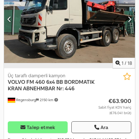
aparatı Maur damperli kasa I-Shift şanzıman Retarder / Motor freni
Uyku kabini Radyo/CD Klima Toplam uzunluk: 725 cm Genişlik: 255
cm Dingil mesafesi: 340 cm Cedpfx Acezr T I Ns Iorf Açıklama İyi
donanımlı tandem damperli kamyon, kar küreme ekipmanına hazır
ve düşük kilometreye sahip. Km: 251576 HP: 519 Muayene: Var AB
onaylı, geçerlilik tarihi: 24.06.2027 Boş ağırlık: 12900 Toplam ağırlık:
30000 Yük kapasitesi: 17025 Genişlik: 255 Uzunluk: 725 Euro: 4
Model: FH520 6x4 damperli kamyon (kar küreme ekipmanlı)
Şanzıman: Otomatik = Ek Bilgiler = Daha fazla bilgi için ATS Norway
ile iletişime geçin.
1
/
18
Üç taraflı damperli kamyon
VOLVO
FM 460 6x4 BB BORDMATIK
KRAN ABNEHMBAR Nr: 446
€63.900
Regensburg
2.150 km
Sabit fiyat KDV hariç
(€76.041 brüt)
Talep etmek
Ara