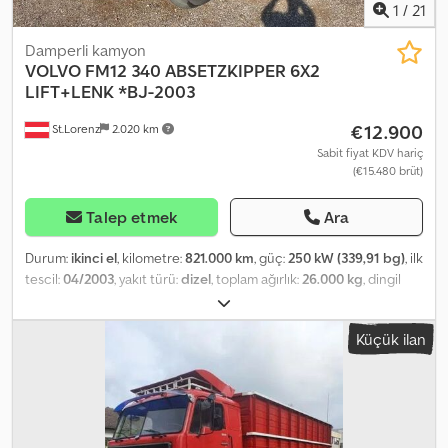
hakkı saklıdır. Cedpfx Ajzpyagjc Ijrf
1
/
21
Damperli kamyon
VOLVO
FM12 340 ABSETZKIPPER 6X2
LIFT+LENK *BJ-2003
€12.900
St.Lorenz
2.020 km
Sabit fiyat KDV hariç
(€15.480 brüt)
Talep etmek
Ara
Durum:
ikinci el
, kilometre:
821.000 km
, güç:
250 kW (339,91 bg)
, ilk
tescil:
04/2003
, yakıt türü:
dizel
, toplam ağırlık:
26.000 kg
, dingil
konfigürasyonu:
3 dingil
, frenler:
retarder
, renk:
mavi
, vites türü:
otomatik
, emisyon sınıfı:
Euro 3
, Donanım:
ABS, klima
, * VOLVO
Küçük ilan
FM12-340 6X2, Kaldırma+Yönlendirilebilir Aks, EURO 3 * Otomatik
şanzıman, Retarder (ek fren sistemi), Klima... * AB Onayı - 13140 KG *
Teknik Maksimum Ağırlık - 12785 KG Crsdpfxezp A Itj Ac Ief * Brüt
Ağırlık - 26000 KG * Dingil Mesafesi - 3900mm/1370mm * Uzunluk -
8260mm * Genişlik - 2550mm * Yükseklik - 4000mm * İç Referans
No: 142 * Tüm bilgiler bağlayıcı değildir. * Yazım hataları ve ön