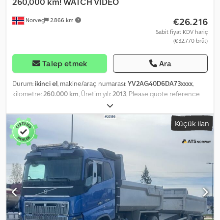
260,000 km! WATCH VIDEO
€26.216
Norveç
2.866 km
Sabit fiyat KDV hariç
(€32.770 brüt)
Talep etmek
Ara
Durum:
ikinci el
, makine/araç numarası:
YV2AG40D6DA73xxxx
,
kilometre:
260.000 km
, Üretim yılı:
2013
, Please quote reference
number: 23010 Specifications: Mileage: 260,000 km Transmission:
Automatic Suspension: Steel front, air rear Retarder Euro 5 Good
Küçük ilan
tires Heated tipper body Toolbox Trailer hitch VBG coupling
Webasto auxiliary heating Body (see pictures) 551 HP Codpozqrn
Sjfx Ac Ijrf Air horn 6x4 Light bar Nor Slep body Sleeper cab
Radio/CD Air conditioning Service partly by owner, partly by
workshop Immediately available Description: Volvo FH540 from
2013 with low mileage. Most maintenance carried out in
workshop, some done personally. Can be sold with triple trailer for
additional charge. Km: 260,000 HP: 550 Technical inspection: No
EU approved until: 13.03.2026 Kerb weight: 13,860 kg Gross weight:
30,000 kg Payload: 16,065 kg Width: 255 cm Length: 733 cm Euro: 5