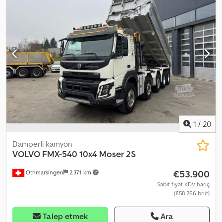
1
/
20
Damperli kamyon
VOLVO
FMX-540 10x4 Moser 2S
€53.900
Othmarsingen
2.371 km
Sabit fiyat KDV hariç
(€58.266 brüt)
Talep etmek
Ara