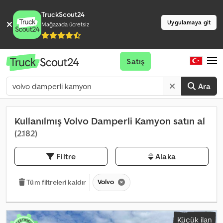
TruckScout24
Uygulamaya git
Mağazada ücretsiz
Satış
Ara
Kullanılmış Volvo Damperli Kamyon satın al
(2.182)
Filtre
Alaka
Volvo
Tüm filtreleri kaldır
Küçük ilan