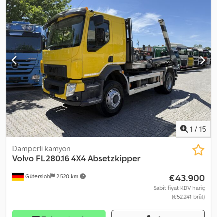
lastikler Çekme kancası VBG bağlantı Maur damperli kasa Kasa
ısıtması Codpfszrr Eyjx Ac Isrf 6x4 Maksimum yük kapasitesi: 21.265
kg Alet kutusu Kilometre sayacı Uyku kabini Buzdolabı Radyo/CD
çalar Otomatik klima Servis sözleşmesine göre bakım; son iki yılda
kendi kendine bakım yapılmıştır Video mevcuttur Hemen teslim
edilebilir Açıklama: 2017 model Volvo FH540 6x4 damperli kamyon.
Maur damperli kasa ve kasa ısıtması ile donatılmıştır. Km: 394000
HP: 550 TÜV (Teknik Muayene): Evet AB onay geçerlilik tarihi:
16.04.2027 Boş ağırlık: 13760 Toplam ağırlık: 35000 Yük kapasitesi:
21165 Genişlik: 255 Uzunluk: 734 Euro: 6 Model: FH540 6x4 Damperli
Kamyon – AB onaylı. VİDEOYU İZLEYİN Şanzıman: Otomatik = Ek
Bilgiler = Daha fazla bilgi için ATS Norway ile iletişime geçin.
1
/
15
Damperli kamyon
Volvo
FL280.16 4X4 Absetzkipper
€43.900
Gütersloh
2.520 km
Sabit fiyat KDV hariç
(€52.241 brüt)