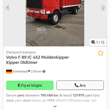
satışlar saklıdır. * FİYAT (KDV hariç)
1
/
15
Damperli kamyon
Volvo
F 89 IC 4X2 Muldenkipper
Kipper Oldtimer
Schlierbach
2.315 km
Fiyat bilgisi
Ara
Durum:
yeni
, kilometre:
790.468 km
, ilk tescil:
12/1979
, yakıt türü:
dizel
, yakıt:
dizel
, Üretim yılı:
1979
, VOLVO F 89 Intercooler 4x2
Tipper Truck ! CLASSIC VEHICLE ! NEW CLUTCH, 0 km • Sleeper