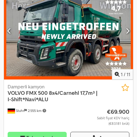
kademeli motor freni ? Telsiz Credpfxszqxlkj Ac Ijf ? Otomatik
şanzıman ? Klima ? Şehir içi kullanımına uygun kabin ? Bekleme
ısıtıcısı ? Hız sabitleyici ? Disk fren ? Alüminyum jantlar ?
Navigasyon sistemi ? Römork kullanımı için yağ bağlantısı ?
Duomatic bağlantısı ? ABS ? Yol bilgisayarı ? Diferansiyel kilidi ?
Yaprak yaylı havalı süspansiyon ? Çok fonksiyonlu direksiyon ? 50
mm çeki demiri ? Elektrikli camlar ? Elektrikli ve ısıtmalı aynalar ?
Tavan penceresi ? Güneşlik ? Koltuk ısıtması ? Hava kornası Tüm
bilgiler bağlayıcı değildir / Satışa sunulmadan önce değişiklik
yapılabilir.
1
/
11
Damperli kamyon
VOLVO
FMX 500 8x4/Carnehl 17,7m³ |
I-Shift*Navi*ALU
€69.900
Stuhr
2.555 km
Sabit fiyat KDV hariç
(€83.181 brüt)