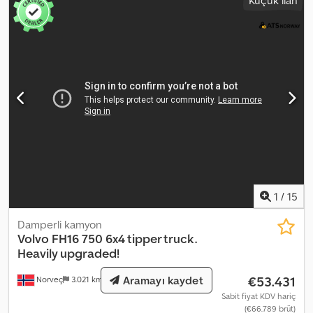
1
/
15
Damperli kamyon
Volvo
FH16 750 6x4 tipper truck.
Heavily upgraded!
€53.431
Aramayı kaydet
Norveç
3.021 km
Sabit fiyat KDV hariç
(€66.789 brüt)