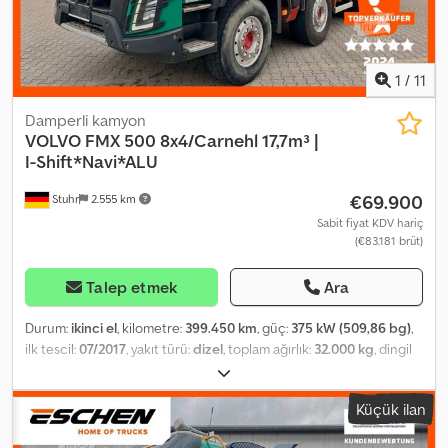
1
/
11
Damperli kamyon
VOLVO
FMX 500 8x4/Carnehl 17,7m³ |
I-Shift*Navi*ALU
€69.900
Stuhr
2.555 km
Sabit fiyat KDV hariç
(€83.181 brüt)
Talep etmek
Ara
Durum:
ikinci el
, kilometre:
399.450 km
, güç:
375 kW (509,86 bg)
,
ilk tescil:
07/2017
, yakıt türü:
dizel
, toplam ağırlık:
32.000 kg
, dingil
konfigürasyonu:
3 aks
, bir sonraki muayene (TÜV):
02/2027
, renk:
yeşil
, vites türü:
otomatik
, emisyon sınıfı:
Euro 6
, yükleme alanı
Küçük ilan
hacmi:
17 m³
, Donanım:
ABS, klima, navigasyon sistemi, park
ısıtıcısı
, ? Carnehl yarı kabin damper kasası, 17,7 m³ ? I-Shift ? Üç