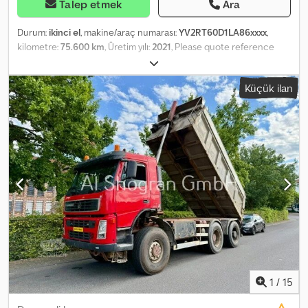
Talep etmek
Ara
Durum:
ikinci el
, makine/araç numarası:
YV2RT60D1LA86xxxx
,
kilometre:
75.600 km
, Üretim yılı:
2021
, Please quote reference
number: 23274 Technical Data Model year: 2021 Mileage: approx.
75,600 km I-Shift transmission Suspension: parabolic suspension
Küçük ilan
front, air suspension rear Tyres: see photos Snow plough
equipment Engine brake/retarder Csdpfxezqrpcj Ac Ierf Euro 6
Length: 733 cm Width: 255 cm Wheelbase: 340/137 cm Unladen
weight: 13,800 kg 6x4 551 HP Air horn
1
/
15