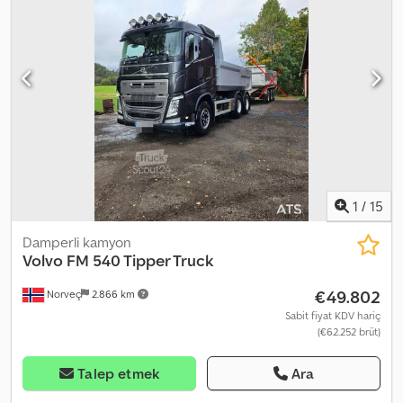
Yeni
1
/
15
Damperli kamyon
Volvo
FM 540 Tipper Truck
€49.802
Norveç
2.866 km
Sabit fiyat KDV hariç
(€62.252 brüt)
Talep etmek
Ara