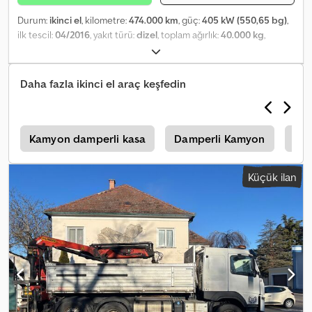
Durum:
ikinci el
, kilometre:
474.000 km
, güç:
405 kW (550,65 bg)
,
ilk tescil:
04/2016
, yakıt türü:
dizel
, toplam ağırlık:
40.000 kg
,
frenler:
retarder
, vites türü:
otomatik
, emisyon sınıfı:
Euro 6
,
Donanım:
is filtrasyon filtresi
, - Retarder - Klima - Kaldırma ve
yönlendirme aksı - Moser 2 taraflı süspansiyon: Yaprak yaylı
Daha fazla ikinci el araç keşfedin
süspansiyon Cjdpjy Iq Sajfx Ac Isrf
r
Kamyon damperli kasa
Damperli Kamyon
Atl
Küçük ilan