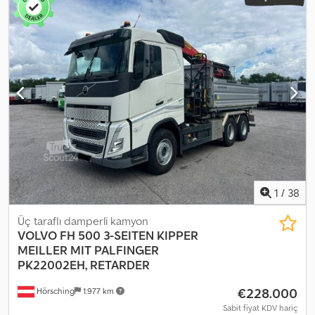
1
/
38
Üç taraflı damperli kamyon
VOLVO
FH 500 3-SEITEN KIPPER
MEILLER MIT PALFINGER
PK22002EH, RETARDER
€228.000
Hörsching
1.977 km
Sabit fiyat KDV hariç