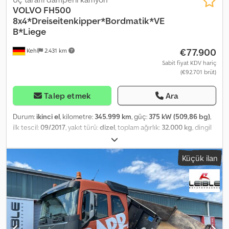
VOLVO
FH500
8x4*Dreiseitenkipper*Bordmatik*VE
B*Liege
€77.900
Kehl
2.431 km
Sabit fiyat KDV hariç
(€92.701 brüt)
Talep etmek
Ara
Durum:
ikinci el
, kilometre:
345.999 km
, güç:
375 kW (509,86 bg)
,
ilk tescil:
09/2017
, yakıt türü:
dizel
, toplam ağırlık:
32.000 kg
, dingil
konfigürasyonu:
3 aks
, bir sonraki muayene (TÜV):
03/2027
, renk:
turuncu
, vites türü:
otomatik
, emisyon sınıfı:
Euro 6
, yükleme alanı
Küçük ilan
hacmi:
13 m³
, yükleme alanı uzunluğu:
5.600 mm
, yükleme alanı
genişliği:
2.440 mm
, yükleme alanı yüksekliği:
1.000 mm
, Üretim yılı:
2017
, Donanım:
ABS, elektronik denge programı (ESP), klima,
park ısıtıcısı
, Volvo FH500 8x4 Üç Yönlü Damperli Kasa Şasi
Numarası: HB819404 Şasi / Bileşenler: * Yaprak/Hava Süspansiyonu
* Dingil Mesafesi: 1-3= 4.600 mm 1-2=2.000 mm / 2-3=2.600 mm / 3-
4=1.350 mm * Lastikler: 1.+2. 385/65 R22.5 + 3.+4. 315/80 R.22.5 *