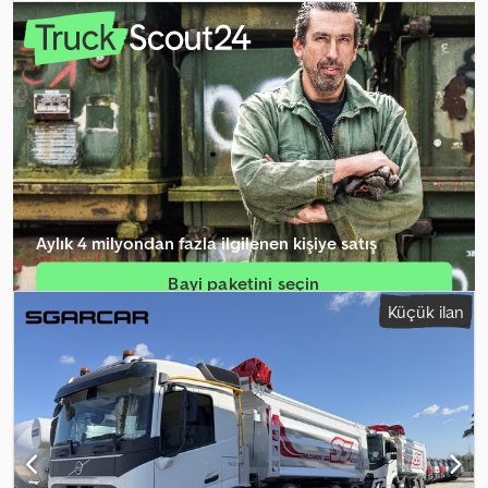
cab • 1 bed / bunk • Gross vehicle weight: 19,000 kg • Unladen
weight: 9,500 kg Crsdpfewmpizex Ac Ijf • Wheelbase: 4,900 mm •
Power steering • Drum brakes • 8-speed manual gearbox with
overdrive • Fully leaf-sprung suspension • Sliding roof • (Nearly)
original condition • No rust! Previously operated in Greece! Errors
and prior sale reserved!
Aylık 4 milyondan fazla ilgilenen kişiye satış
Bayi paketini seçin
Küçük ilan
Tekil ilan oluştur