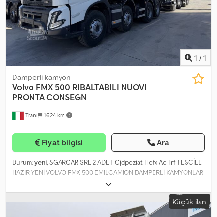
1
/
1
Damperli kamyon
Volvo
FMX 500 RIBALTABILI NUOVI
PRONTA CONSEGN
Trani
1.624 km
Fiyat bilgisi
Ara
Durum:
yeni
, SGARCAR SRL 2 ADET Cjdpeziat Hefx Ac Ijrf TESCİLE
HAZIR YENİ VOLVO FMX 500 EMILCAMION DAMPERLİ KAMYONLAR
PNÖMATİK SÜSPANSİYON.
Küçük ilan