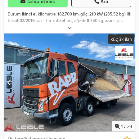
Talep etmek
Ara
Durum:
ikinci el
, kilometre:
182.700 km
, güç:
210 kW (285,52 bg)
, ilk
tescil:
02/2016
, yakıt türü:
dizel
, boş ağırlık:
8.750 kg
, azami yük
ağırlığı:
7.250 kg
, toplam ağırlık:
16.000 kg
, dingil konfigürasyonu:
4x4
, dingil mesafesi:
3.800 mm
, frenler:
motor freni
, renk:
sarı
,
Küçük ilan
şoför kabini:
gündüz kabini
, vites türü:
mekanik
, emisyon sınıfı:
Euro 6
, süspansiyon:
çelik
, Donanım:
ABS, araç içi bilgisayar,
diferansiyel kilidi, düşük ses seviyesi, her tahrikli, hız sabitleyici,
is filtrasyon filtresi, klima, tır çekici bağlantısı
, Volvo FL280.16 4x4
All-Wheel Drive Skip Loader or as Chassis First registration:
02/2016 Only 182,700 km with documentation Short cab 4x4 all-
wheel drive (cardan shaft) Manual transmission Euro 6 Leaf spring
suspension Wheelbase: 3,800 mm Tyres: 11 R22.5, tread approx.
50% Trösch telescopic skip loader Cedpfx Acoy Uyhko Ijrf Radio
remote control Gross vehicle weight: 16,000 kg Unladen weight:
8,750 kg The vehicle is from first ownership and is in well-
maintained condition. Export/net price: €43,900 All information
without guarantee, errors excepted.
1
/
29
Üç taraflı damperli kamyon