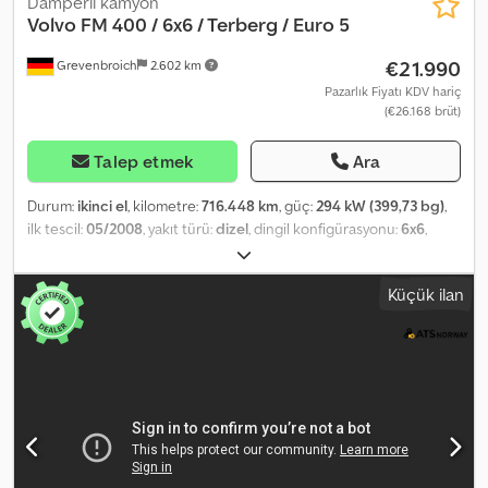
Damperli kamyon
Volvo
FM 400 / 6x6 / Terberg / Euro 5
€21.990
Grevenbroich
2.602 km
Pazarlık Fiyatı KDV hariç
(€26.168 brüt)
Talep etmek
Ara
Durum:
ikinci el
, kilometre:
716.448 km
, güç:
294 kW (399,73 bg)
,
ilk tescil:
05/2008
, yakıt türü:
dizel
, dingil konfigürasyonu:
6x6
,
yakıt:
dizel
, frenler:
motor freni
, renk:
kırmızı
, şoför kabini:
gündüz
kabini
, vites türü:
mekanik
, emisyon sınıfı:
Euro 5
, Üretim yılı:
2008
,
Küçük ilan
Donanım:
AdBlue, Bluetooth, EBS (Elektronik Fren Sistemi),
elektrikli ayna, elektrikli cam sistemi, elektronik denge programı
(ESP), hız sabitleyici, is filtrasyon filtresi, klima, sisal lambaları
, =
Ek Seçenekler ve Aksesuarlar = - Alüminyum yakıt tankı - Fren
güçlendirici - EPS (Elektronik Güç Direksiyonu) - Düşük gürültülü
- Kademeli hidrolik sistem - Parçacık filtresi - Radyo/CD çalar - Geri
görüş kamerası - Sürgülü tavan - Yan kapı - Alet kutusu = Ek
Bilgiler = Ön aks: Yönlendirilebilir Boş ağırlık: 15.536 kg Yük
kapasitesi: 20.464 kg Toplam ağırlık: 36.000 kg Genel durum: