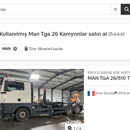
Kullanılmış Man Tga 26 Kamyonlar satın al
(5.444)
MAN
Tüm filtreleri kaldır
Kanca kasalı yük kamy
MAN TGA 26/510
T
Grun-Bordas
2.916 
1
/
4