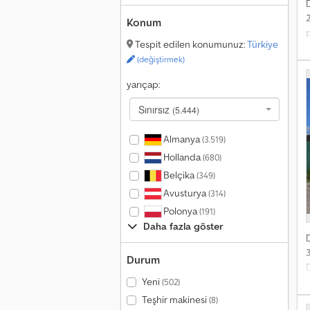
Konum
R
p
Tespit edilen konumunuz:
Türkiye
E
m
d
(değiştirmek)
y
k
d
yarıçap:
s
s
a
s
Sınırsız
(5.444)
b
m
s
G
Almanya
(3.519)
a
Hollanda
(680)
s
Belçika
(349)
T
Avusturya
(314)
Polonya
(191)
Daha fazla göster
Durum
Yeni
(502)
Teşhir makinesi
(8)