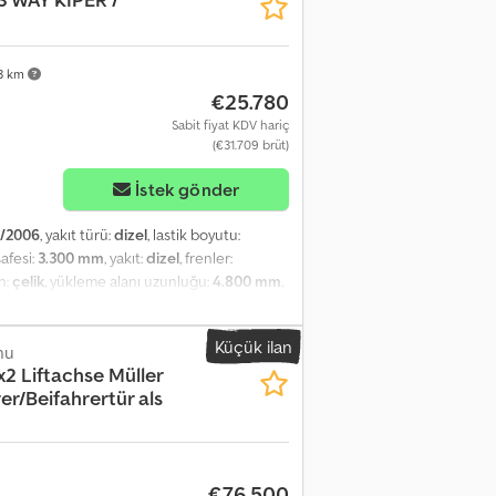
3 km
€25.780
Sabit fiyat KDV hariç
(€31.709 brüt)
İstek gönder
2/2006
, yakıt türü:
dizel
, lastik boyutu:
safesi:
3.300 mm
, yakıt:
dizel
, frenler:
n:
çelik
, yükleme alanı uzunluğu:
4.800 mm
,
ılı:
2006
, Donanım:
ABS, araç içi bilgisayar,
rkezi kilitleme, retarder, çekiş kontrolü
, -
Küçük ilan
nu
2 Liftachse Müller
er/Beifahrertür als
€76.500