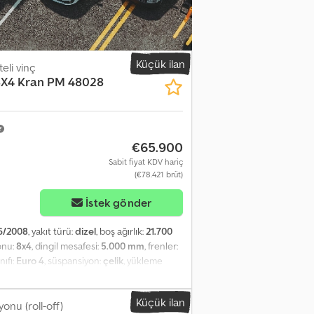
/ 5600 kg 8,80 m / 4120 kg 10,80 m / 3120 kg
,00 m / 1310 kg 22,00 m / 1140 kg Kanca
yıcı değildir, hatalar ve değişiklikler
Küçük ilan
li vinç
8X4 Kran PM 48028
€65.900
Sabit fiyat KDV hariç
(€78.421 brüt)
İstek gönder
6/2008
, yakıt türü:
dizel
, boş ağırlık:
21.700
onu:
8x4
, dingil mesafesi:
5.000 mm
, frenler:
nıfı:
Euro 4
, süspansiyon:
çelik
, yükleme
idi, düşük ses seviyesi, hız sabitleyici, is
400 8X4 BB, 8X4 platformlu kasa, ağır yük
Küçük ilan
n sınıfı (AD Blue olmadan) Yataklı uzun kabin
onu (roll-off)