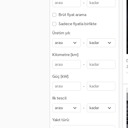
-
Brüt fiyat arama
Sadece fiyatla birlikte
Üretim yılı:
-
Kilometre [km]:
-
Güç [kW]:
y
d
-
R
Ilk tescil:
-
Yakıt türü: