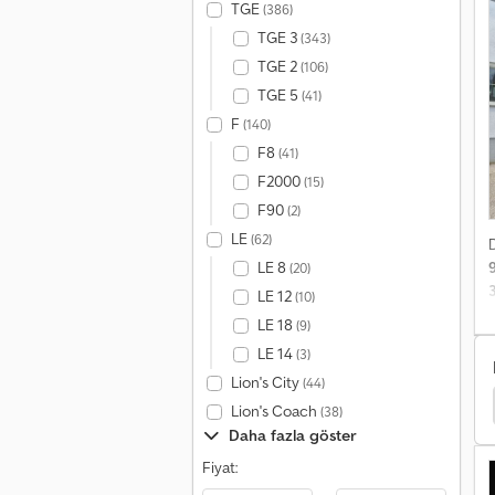
M
TGE
(386)
y
TGE 3
(343)
m
TGE 2
(106)
d
TGE 5
(41)
4
F
2
(140)
d
F8
(41)
F2000
(15)
F90
(2)
LE
(62)
LE 8
(20)
LE 12
(10)
LE 18
(9)
LE 14
(3)
d
Lion's City
y
(44)
Sommer Abrollcontainer
Sommer İçecek Kurulumu
ı
Lion's Coach
(38)
b
Daha fazla göster
Fiyat: