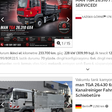
SERVICED!
ŁAZISKA GÓRNE
1.79
1
/
15
Durum:
ikinci el
, kilometre:
233.700 km
, güç:
228 kW (309,99 bg)
, ilk tescil:
1
295/80R22.5
, lastik durumu:
70 yüzde
, dingil konfigürasyonu:
6x4
, dingil me
retarder
, renk:
kırmızı
, vites türü:
mekanik
, emisyon sınıfı:
Euro 4
, süspansiyo
ükleme alanı genişliği:
2.480 mm
, yükleme alanı yüksekliği:
100 mm
, Üretim y
iferansiyel kilidi, elektrikli ayna, elektrikli cam sistemi, hız sabitleyici, me
adyo - Çift tekerlek dingili Crodpfx Aozp Niqsmvsf
Vakumlu tank kamyo
man
TGA 26.430 6x
Kanalreiniger Fahr
Schiebetüre
Berlin
2.250 km