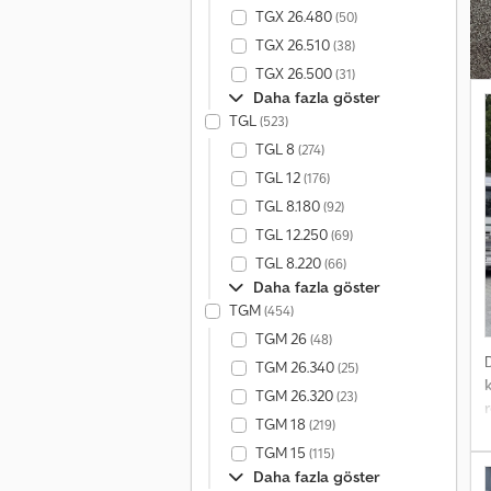
M
TGX 26.480
(50)
1
TGX 26.510
(38)
Y
TGX 26.500
s
(31)
Daha fazla göster
TGL
(523)
TGL 8
(274)
TGL 12
(176)
TGL 8.180
(92)
TGL 12.250
(69)
TGL 8.220
(66)
Daha fazla göster
TGM
(454)
TGM 26
(48)
TGM 26.340
(25)
TGM 26.320
(23)
TGM 18
(219)
TGM 15
f
(115)
v
Daha fazla göster