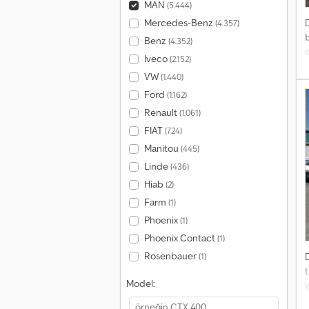
MAN
(5.444)
Mercedes-Benz
(4.357)
Benz
(4.352)
Iveco
(2.152)
VW
(1.440)
a
Ford
p
(1.162)
M
Renault
(1.061)
d
FIAT
(724)
A
Manitou
(445)
n
Linde
(436)
Hiab
(2)
Farm
(1)
Phoenix
(1)
Phoenix Contact
(1)
Rosenbauer
(1)
Model:
y
y