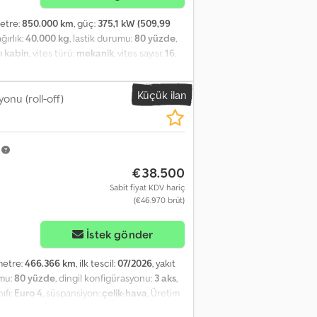
metre:
850.000 km
, güç:
375,1 kW (509,99
ğırlık:
40.000 kg
, lastik durumu:
80 yüzde
,
ı kabin
, vites türü:
mekanik
, vites sayısı:
16
,
raba tescili, diferansiyel kilidi, elektrikli
ydı, klima, kompresör, merkezi kilitleme,
Küçük ilan
oğutma ünitesi, tır çekici bağlantısı
onu (roll-off)
,
ilindir kapakları, yeni frenler, çok iyi
 iyi durumda bir kabin içi. Crodpfxjzi Dixs
 yenilendi. Bu kamyon, işten ayrılma
m
€38.500
Sabit fiyat KDV hariç
(€46.970 brüt)
İstek gönder
ometre:
466.366 km
, ilk tescil:
07/2026
, yakıt
umu:
80 yüzde
, dingil konfigürasyonu:
3 aks
,
ıfı:
Euro 4
, süspansiyon:
çelik-hava
, Üretim
el kilidi, kamyon kaydı, klima
, kısa kabin