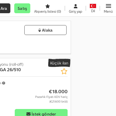
Ara
Satış
Dil
Alışveriş listesi
(0)
Giriş yap
Menü
Alaka
Küçük ilan
onu (roll-off)
GA 26/510
km
€18.000
Pazarlık Fiyatı KDV hariç
(€21.600 brüt)
İstek gönder