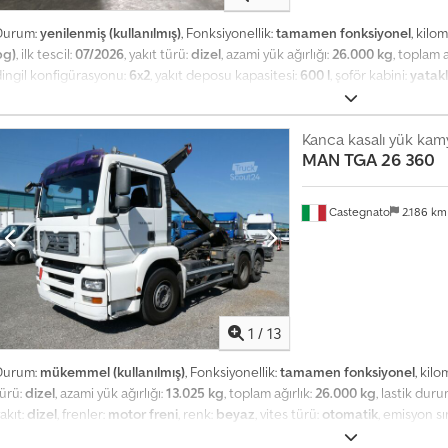
Durum:
yenilenmiş (kullanılmış)
, Fonksiyonellik:
tamamen fonksiyonel
, kilo
bg)
, ilk tescil:
07/2026
, yakıt türü:
dizel
, azami yük ağırlığı:
26.000 kg
, toplam a
dingil konfigürasyonu:
6x2
, yakıt deposu kapasitesi:
600 l
, şoför kabini:
yatakl
süspansiyon:
hava
, koltuk sayısı:
2
, Üretim yılı:
2003
, Donanım:
ABS, Takograf, a
yna, elektrikli cam sistemi, hidrolik direksiyon, hız sabitleyici, kamyon ka
ark klima, park ısıtıcısı, retarder, sigara içilmeyen araç, sisal lambaları, s
Kanca kasalı yük kamy
MAN
TGA 26 360
erhaba, motoru tamamen yenilenmiş bir kamyon: pistonlar, krank yatağı, yeni s
urumda lastikler, yeni su pompası, orijinal MAN marka yeni sürücü koltuğu ve
mvjf Motor, silindir yataklarındaki contaların sızdırmazlık sorunundan dolayı
Castegnato
2.186 k
edeniyle satılıktır.
1
/
13
Durum:
mükemmel (kullanılmış)
, Fonksiyonellik:
tamamen fonksiyonel
, kil
türü:
dizel
, azami yük ağırlığı:
13.025 kg
, toplam ağırlık:
26.000 kg
, lastik dur
akıt:
dizel
, frenler:
motor freni
, renk:
beyaz
, vites türü:
otomatik
, emisyon sın
ılı:
2007
, Donanım:
ABS, EBS (Elektronik Fren Sistemi), Takograf, diferansiy