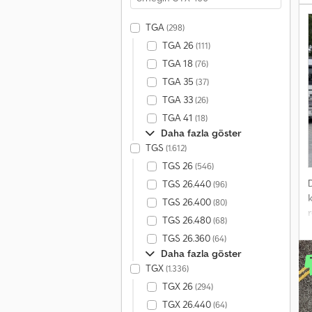
TGA
(298)
TGA 26
(111)
TGA 18
(76)
TGA 35
(37)
TGA 33
(26)
TGA 41
(18)
Daha fazla göster
TGS
(1.612)
TGS 26
(546)
TGS 26.440
(96)
TGS 26.400
(80)
TGS 26.480
(68)
TGS 26.360
(64)
f
Daha fazla göster
TGX
(1.336)
(
TGX 26
(294)
2
TGX 26.440
(64)