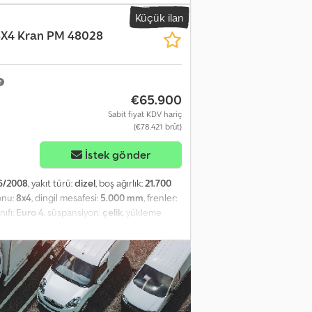
li çekme kancası çekme kancası Crsdpfxezi
Küçük ilan
8X4 Kran PM 48028
€65.900
Sabit fiyat KDV hariç
(€78.421 brüt)
İstek gönder
6/2008
, yakıt türü:
dizel
, boş ağırlık:
21.700
onu:
8x4
, dingil mesafesi:
5.000 mm
, frenler:
nıfı:
Euro 4
, süspansiyon:
çelik
, yükleme
idi, düşük ses seviyesi, hız sabitleyici, is
00 8x4 BB, 8x4 Kasa ve Ağır Yük Vinçli İlk
taklı Uzun Kabin Manuel Şanzıman Retarder
kiş Ön ve Arka Yaprak Yaylı Süspansiyon
 Dingil Mesafesi: 5000 mm Boş Ağırlık:
alı Destek 8 x Hidrolik olarak Uzatılabilir