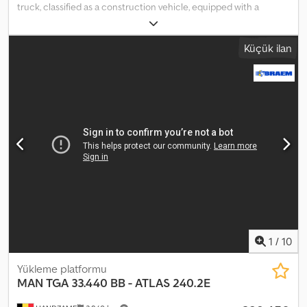
truck, classified as a construction vehicle, equipped with a
Colombo three-way tipper body featuring hydraulically operated
sideboards, tarpaulin cover system, manual gearbox, and trailer
Küçük ilan
towing capability. Credpfxjy Tyawo Acmsf Note: Please be aware
that the vehicle description is intended as a guideline and may
contain errors or inaccuracies. We therefore invite you to
contact us to verify the exact specifications.
1
/
10
Yükleme platformu
MAN
TGA 33.440 BB - ATLAS 240.2E