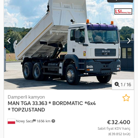
1
/
16
Damperli kamyon
MAN
TGA 33.363 * BORDMATIC *6x4
* TOPZUSTAND
€32.400
Nowy Sacz
1.656 km
Sabit fiyat KDV hariç
(€39.852 brüt)