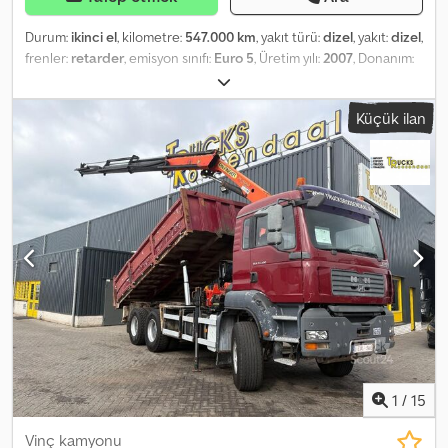
Durum:
ikinci el
, kilometre:
547.000 km
, yakıt türü:
dizel
, yakıt:
dizel
,
frenler:
retarder
, emisyon sınıfı:
Euro 5
, Üretim yılı:
2007
, Donanım:
ABS, retarder
, Three-way tipper Engine capacity: 8,000 cc
Auxiliary heating Crjdpfxsydawis Acmjf Full service history
Küçük ilan
1
/
15
Vinç kamyonu