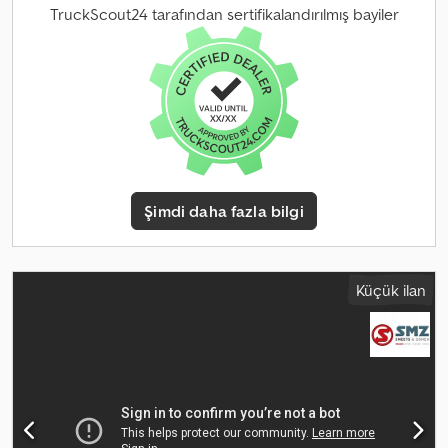
izin verilen dingil yükü (dingil 1):
9.000 kg
, izin verilen dingil yükü
TruckScout24 tarafından sertifikalandırılmış bayiler
(dingil 2):
10.000 kg
, izin verilen aks yükü (aks 3):
10.000 kg
,
yükleme alanı uzunluğu:
5.000 mm
, yükleme alanı genişliği:
2.300
mm
, yükleme alanı yüksekliği:
1.000 mm
, Üretim yılı:
2007
, Donanım:
ABS, EBS (Elektronik Fren Sistemi), diferansiyel kilidi, elektrikli
cam sistemi, hız sabitleyici, klima
, = Additional Options and
Accessories = - 40 mm towing hitch - AP axles - Armrest - Leaf
springs front and rear - Flashing lights - Roof hatch - Air horn -
Radio/CD player - Sun visor - PTO (power take-off) Crjdpfxoy N
Apaj Acmjf = Notes = - Braem removable 12 m³ tipper body -
Şimdi daha fazla bilgi
Internal dimensions: Length 500 cm × Width 230 cm × Height 100
cm - Loading height: 142 cm - Double-acting rear doors - 2
hydraulic couplings - MAN TGA 33.440 tractor unit - Fifth wheel
coupling height: 138 cm - Diesel engine D2066LF31 - Manual
Küçük ilan
transmission! - Full leaf spring suspension! - 9 tonne front axle! - 13
tonne rear axles (technical capacity) - 1 bed - Only 205,947 km! *
This tipper can also be used as a tractor unit! = Further
Information = General information Number of doors: 2 Technical
information Engine capacity: 10,520 cc Axle configuration Tyre
size: 315/80 22.5 Suspension: Leaf springs Front axle: Max. axle load:
9,000 kg; Steering; Tyre tread left: 60%; Tyre tread right: 60% Rear