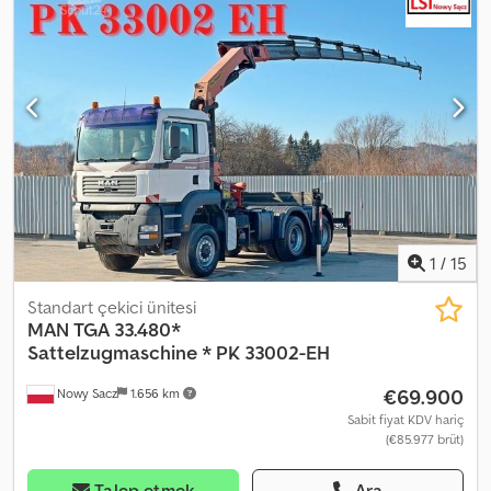
• ABS • ASR • HİDROLİK DİREKSİYON • ELEKTRİKLİ CAMLAR •
ELEKTRİKLİ AYNA • MOTOR FRENİ • TAKOGRAF • KLİMA TOPLAM
AĞIRLIK: 26.000 kg AKS MESAFESİ: 360/139 cm LASTİK EBATI: ÖN:
385/65R22,5 ARKA: 315/80R22,5 SÜSPANSİYON: YAYLI VİNÇ:
PALFINGER PK 33002 - EH + UZAKTAN KUMANDA TEL: • KUBA -
POLONYA, İNGİLİZCE, ALMANCA, İTALYANCA • SEBASTIAN -
POLONYA, ALMANCA, İTALYANCA, RUSÇA • LASZLO - MACARCA •
COSTEL - ROMENCE (Romence: Tüm ihracat işlemlerini, plaka
dahil, biz yapıyoruz) • RADEK - ÇEKÇE Cedpsx H Ht Rsfx Acmorf Ref.
no: 7097
1
/
15
Standart çekici ünitesi
MAN
TGA 33.480*
Sattelzugmaschine * PK 33002-EH
€69.900
Nowy Sacz
1.656 km
Sabit fiyat KDV hariç
(€85.977 brüt)
Talep etmek
Ara