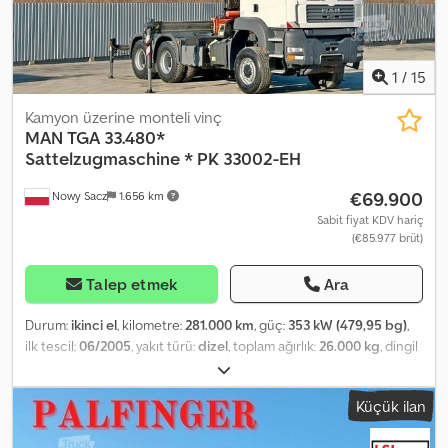
için bizi ziyaret edin. 20.000 m² depoya ve tamamen donatılmış
atölyeye sahip 130.000 m²'lik bir alanda sizi ağırlamaktan mutluluk
duyarız. Videomuzu izleyin.
1
/
15
Kamyon üzerine monteli vinç
MAN
TGA 33.480*
Sattelzugmaschine * PK 33002-EH
€69.900
Nowy Sacz
1.656 km
Sabit fiyat KDV hariç
(€85.977 brüt)
Talep etmek
Ara
Durum:
ikinci el
, kilometre:
281.000 km
, güç:
353 kW (479,95 bg)
,
ilk tescil:
06/2005
, yakıt türü:
dizel
, toplam ağırlık:
26.000 kg
, dingil
konfigürasyonu:
3 dingil
, renk:
beyaz
, vites türü:
mekanik
, Üretim
yılı:
2005
, Donanım:
ABS, park ısıtıcısı, vinç
, MAN TGA 33.480
Küçük ilan
ÇEKİCİ + VİNÇ + UZAKTAN KUMANDA / 6x6 İthal / KAZASIZ İYİ
DURUMDA! • ÜRETİM YILI: 2005 • KİLOMETRE: 281.000 km DONANIM: