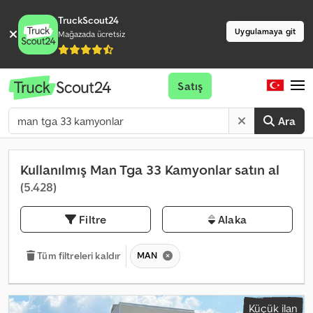
TruckScout24
Uygulamaya git
Mağazada ücretsiz
Satış
Ara
Kullanılmış Man Tga 33 Kamyonlar satın al
(5.428)
Filtre
Alaka
MAN
Tüm filtreleri kaldır
Küçük ilan