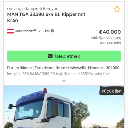
ön vinçli damperli kamyon
MAN
TGA 33.390 6x4 BL Kipper mit
Kran
€40.000
Unterrabnitz
1.792 km
Sabit fiyat KDV hariç
(€48.000 brüt)
Talep etmek
Durum:
ikinci el
, Fonksiyonellik:
sınırlı işlevsellik
, kilometre:
201.000
km
, güç:
286,84 kW (389,99 bg)
, ilk tescil:
12/2004
, yakıt türü:
dizel
, boş ağırlık:
16.700 kg
, azami yük ağırlığı:
9.225 kg
, toplam
ağırlık:
26.000 kg
, lastik boyutu:
315/80R 22,5
, lastik durumu:
40
Küçük ilan
yüzde
, dingil konfigürasyonu:
6x4
, dingil mesafesi:
3.200 mm
, dingil
mesafesi:
1.400 mm
, bir sonraki muayene (TÜV):
12/2026
, yakıt:
dizel
, yakıt deposu kapasitesi:
300 l
, frenler:
motor freni
, renk:
kırmızı
, vites sayısı:
16
, emisyon sınıfı:
Euro 4
, süspansiyon:
çelik-
hava
, yükleme alanı uzunluğu:
4.550 mm
, yükleme alanı genişliği:
2.300 mm
, yükleme alanı yüksekliği:
1.000 mm
, Donanım:
elektrikli
ayna, elektrikli cam sistemi, klima, tır çekici bağlantısı, vinç
,