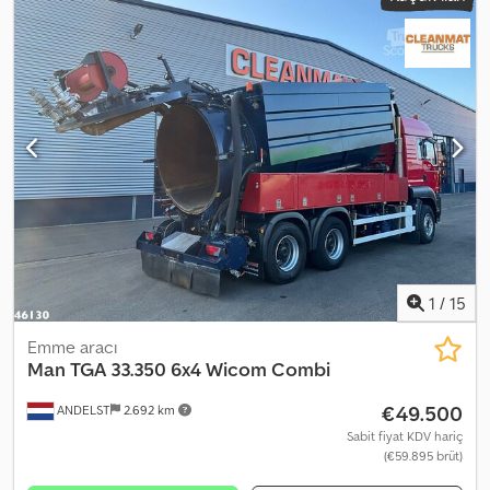
2005
, Donanım:
ABS, klima
, Man TGA 33.350 / 6x4 KAMYONET
DAMPERLİ 5,20 m + BORDMATIC İthal / Hasarsız İYİ DURUMDA! •
ÜRETİM YILI: 2005 • KİLOMETRE: 585.000 km DONANIM: • ABS •
Merkezi kilit • Elektrikli camlar • Hidrolik direksiyon • Klima
Cjdpfjxynz Hex Acmsrf • İmmobilizer • Takograf DAMPER KASASI:
520 x 235 x 90 cm (U x G x Y) KAPASİTE: 13.000 kg TOPLAM AĞIRLIK:
26.000 kg DİNGİL MESAFESİ: 360/140 cm LASTİK EBATI: 130R22,5
SÜSPANSİYON: YAYLI TEL: KUBA – POLONYA, İNGİLİZCE, ALMANCA,
İTALYANCA SEBASTIAN – POLONYA, ALMANCA, İTALYANCA, ?????
LASZLO – MACARCA COSTEL – ROMENCE (Tüm ihracat işlemlerini
ve plaka teslimi dahil tamamlıyoruz) RADEK – ????? Ref. nr: 97215
1
/
15
Emme aracı
Man
TGA 33.350 6x4 Wicom Combi
€49.500
ANDELST
2.692 km
Sabit fiyat KDV hariç
(€59.895 brüt)