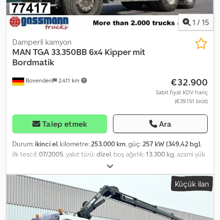
1
/
15
Damperli kamyon
MAN
TGA 33.350BB 6x4 Kipper mit
Bordmatik
€32.900
Bovenden
2.411 km
Sabit fiyat KDV hariç
(€39.151 brüt)
Talep etmek
Ara
Durum:
ikinci el
, kilometre:
253.000 km
, güç:
257 kW (349,42 bg)
,
ilk tescil:
07/2005
, yakıt türü:
dizel
, boş ağırlık:
13.300 kg
, azami yük
ağırlığı:
12.700 kg
, toplam ağırlık:
26.000 kg
, lastik boyutu:
315 / 80
R 22,5
, dingil konfigürasyonu:
6x4
, dingil mesafesi:
3.600 mm
,
Küçük ilan
frenler:
sabit gaz kelebeği
, renk:
sarı
, şoför kabini:
gündüz kabini
,
vites türü:
mekanik
, emisyon sınıfı:
Euro 3
, süspansiyon:
çelik
,
koltuk sayısı:
2
, yükleme alanı uzunluğu:
5.100 mm
, yükleme alanı
genişliği:
2.340 mm
, yükleme alanı yüksekliği:
800 mm
, Donanım: