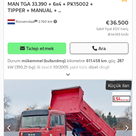
MAN
TGA 33.390 + 6x4 + PK15002 +
TIPPER + MANUAL + ...
€36.500
Roosendaal
2.760 km
Sabit fiyat KDV hariç
(€44.165 brüt)
Talep etmek
Ara
Durum:
mükemmel (kullanılmış)
, kilometre:
611.458 km
, güç:
287
kW (390,21 bg)
, ilk tescil:
10/2005
, yakıt türü:
dizel
, dingil
konfigürasyonu:
6x4
, yakıt:
dizel
, renk:
diğer
, şoför kabini:
gündüz
kabini
, vites türü:
mekanik
, emisyon sınıfı:
Euro 3
, süspansiyon:
Küçük ilan
çelik
, Üretim yılı:
2005
, Donanım:
vinç
, Crane Number of hydraulic
extensions: 3 = Further information = General information
Number of doors: 2 Cab type: single Registration number: 1EUL946
Technical information Number of cylinders: 6 Axle configuration
Front axle: Steered First rear axle: Twin tyres; Reduction: Outer
planetary axles; Brakes: Disc brakes; Suspension: Leaf suspension
Second rear axle: Twin tyres Functional Crane: PALFINGER 15002,
year of construction 2002, mounted behind the cab Condition