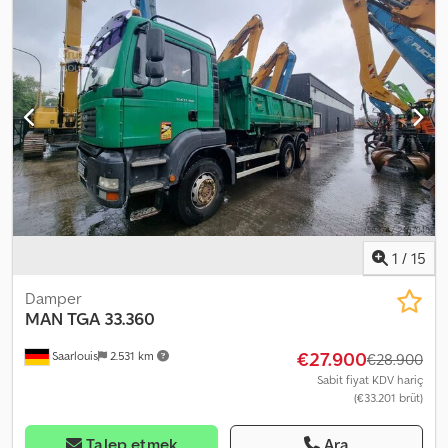
cam sistemi, klima, tır çekici bağlantısı
, Şanzıman: ZF 16S-1820
OD, 16 vites, manuel şanzıman Ön aks: Lastik ölçüsü: 385/65R22.5;
Süspansiyon: Yaprak yaylı süspansiyon Arka aks 1: Lastik ölçüsü:
315/80R22.5; Çift lastik; Süspansiyon: Hava süspansiyonu Arka aks 2:
Lastik ölçüsü: 315/80R22.5; Çift lastik; Süspansiyon: Hava
süspansiyonu Tahrik: Tekerlek Silindir sayısı: 6 Azami yüklü ağırlık:
26.000 kg Motor tipi: MAN D2066 LF Csdpjzqbbuefx Acmorf
Üstyapı markası: AJK = Ek opsiyonlar ve aksesuarlar = - Devrilme
hidroliği - Güç aktarım organı (PTO)
1
/
15
Damper
MAN
TGA 33.360
€27.900
Saarlouis
2.531 km
€28.900
Sabit fiyat KDV hariç
(€33.201 brüt)
Talep etmek
Ara