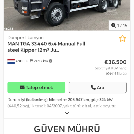
1
/
15
Damperli kamyon
MAN
TGA 33.440 6x4 Manual Full
steel Kipper 12m³ Ju...
€36.500
ANDELST
2.692 km
Sabit fiyat KDV hariç
(€44.165 brüt)
Talep etmek
Ara
Durum:
iyi (kullanılmış)
, kilometre:
205.947 km
, güç:
324 kW
(440,52 bg)
, ilk tescil:
04/2007
, yakıt türü:
dizel
, lastik boyutu:
315/80 22.5
, dingil konfigürasyonu:
6x4
, dingil mesafesi:
3.600 mm
,
yakıt:
dizel
, şoför kabini:
yataklı kabin
, vites türü:
mekanik
, emisyon
sınıfı:
Euro 4
, süspansiyon:
çelik
, koltuk sayısı:
2
, toplam uzunluk:
GÜVEN MÜHRÜ
8.100 mm
, toplam genişlik:
2.550 mm
, toplam yükseklik:
3.400 mm
,