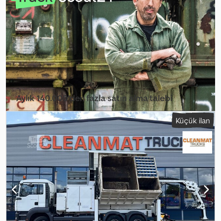
Codpfx Acjqd Ripemorf
Aylık 140.000'den fazla satın alma talebi
Bayi paketini seçin
Küçük ilan