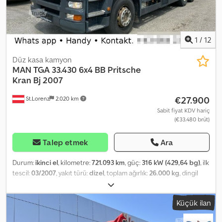
1
/
12
Düz kasa kamyon
MAN
TGA 33.430 6x4 BB Pritsche
Kran Bj 2007
€27.900
St.Lorenz
2.020 km
Sabit fiyat KDV hariç
(€33.480 brüt)
Talep etmek
Ara
Durum:
ikinci el
, kilometre:
721.093 km
, güç:
316 kW (429,64 bg)
, ilk
tescil:
03/2007
, yakıt türü:
dizel
, toplam ağırlık:
26.000 kg
, dingil
konfigürasyonu:
3 dingil
, frenler:
retarder
, renk:
beyaz
, vites türü:
mekanik
, emisyon sınıfı:
Euro 3
, Donanım:
klima, vinç
, Tel.: arayın
Küçük ilan
(İletişim · Telefon · Cep · WhatsApp) * Man Tga 33.430 6x4 * İnşaat
malzemesi kasası * Arka vinçli * Vinç: Hiab 166 F - 3 Pro * 3 hidrolik