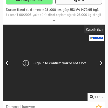
Durum:
ikinci el
, kilometre:
281.000 km
, güç:
353 kW (479,95 bg)
,
ilk tescil:
06/2005
, yakıt türü:
dizel
, toplam ağırlık:
26.000 kg
, dingil
konfigürasyonu:
3 dingil
, renk:
beyaz
, vites türü:
mekanik
, Üretim
yılı:
2005
, Donanım:
elektronik denge programı (ESP), klima, vinç
,
Küçük ilan
MAN TGA 33.480 ÇEKİCİ + VİNÇ + UZAKTAN KUMANDA / 6x6 İthal /
HASARSIZ Cjdpfx Aex H Ht Dscmjrf İYİ DURUMDA! ? ÜRETİM YILI:
2005 ? KILOMETRE: 281.000 km DONANIM: ? ABS ? ASR ? HİDROLİK
DİREKSİYON ? ELEKTRİKLİ CAMLAR ? ELEKTRİKLİ AYNALAR ?
MOTOR FRENİ ? TAKOGRAF ? KLİMA TOPLAM AĞIRLIK: 26.000 kg
AKS MESAFESİ: 360/139 cm LASTİK EBATLARI: ÖN: 385/65R22,5
ARKA: 315/80R22,5 SÜSPANSİYON: YAYLI VİNÇ: PALFINGER PK
33002 - EH + UZAKTAN KUMANDA TEL: KUBA - POLONYA,
İNGİLİZCE, ALMANCA, İTALYANCA SEBASTIAN - POLONYA,
ALMANCA, İTALYANCA, ????? LASZLO - MACARCA COSTEL -
ROMENCE (Romence: İhracat için tüm işlemleri ve geçici plaka
temin ediyoruz) RADEK - ???? Ref. no: 7097
1
/
15
Damperli kamyon