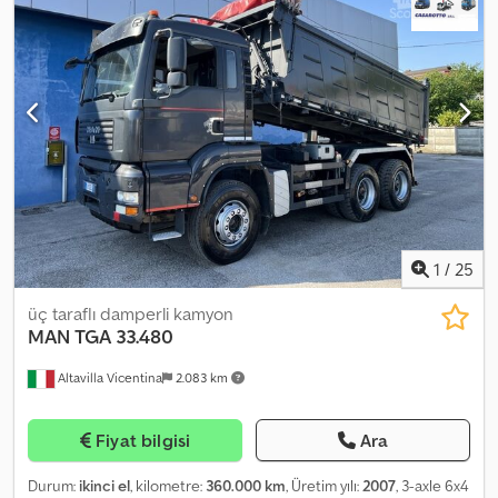
uzatma * Yüksekten kumanda * Seri No.: 16605299 * Tam yaprak
süspansiyon * Manuel şanzıman * 1 x yatak * Römork bağlantısı *
Retarder Crsdeqmcgqjpfx Acmjf * Şasi No.: WMAH26ZZ57M462481
* Motor No.: D2066LF01 * kW: 316 * Euro 3 * Motor hacmi: 10.518
cc * Boş ağırlık: 14.410 kg * Yük kapasitesi: 11.515 kg * Toplam ağırlık:
26.000 kg * Dingil mesafesi: 4.800 / 1.400 mm * Kasa iç uzunluğu:
6,40 m * Kasa iç genişliği: 2,50 m * Kasa iç yüksekliği: 0,90 m *
Lastikler: 315 / 80 R 22,5---- * Tüm bilgiler garanti verilmeden
sunulmuştur
1
/
25
üç taraflı damperli kamyon
MAN
TGA 33.480
Altavilla Vicentina
2.083 km
Fiyat bilgisi
Ara
Durum:
ikinci el
, kilometre:
360.000 km
, Üretim yılı:
2007
, 3-axle 6x4