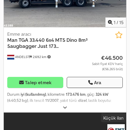
1
/
15
Emme aracı
Man
TGA 33.440 6x4 MTS Dino 8m³
Saugbagger Just 173...
€46.500
ANDELST
2.692 km
Sabit fiyat KDV hariç
(€56.265 brüt)
Talep etmek
Ara
Durum:
iyi (kullanılmış)
, kilometre:
173.476 km
, güç:
324 kW
(440,52 bg)
, ilk tescil:
11/2007
, yakıt türü:
dizel
, lastik boyutu:
385/65 22.5
, dingil konfigürasyonu:
6x4
, dingil mesafesi:
4.200 mm
,
yakıt:
dizel
, şoför kabini:
gündüz kabini
, vites türü:
mekanik
,
Küçük ilan
emisyon sınıfı:
Euro 4
, süspansiyon:
çelik
, koltuk sayısı:
2
, toplam
uzunluk:
9.700 mm
, toplam genişlik:
2.550 mm
, toplam yükseklik: