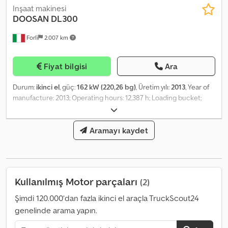
Inşaat makinesi
DOOSAN
DL300
Forlì
2.007 km
Fiyat bilgisi
Ara
Durum:
ikinci el
, güç:
162 kW (220,26 bg)
, Üretim yılı:
2013
, Year of
manufacture: 2013; Operating hours: 12,387 h; Loading bucket;
Operating weight: 17.3 t; Puncture-proof tyres; Transport length:
8.15 m; Transport width: 2.92 m; Transport height: 3.44 m; Dcsdpsw
A R Hgofx Aa Iek Maximum speed: 34 km/h; Dumping height: 2.76 m;
Aramayı kaydet
Engine power: 162 kW; Displacement: 7.64 l; 6 cylinders;
Kullanılmış Motor parçaları
(2)
Şimdi 120.000’dan fazla ikinci el araçla TruckScout24
genelinde arama yapın.