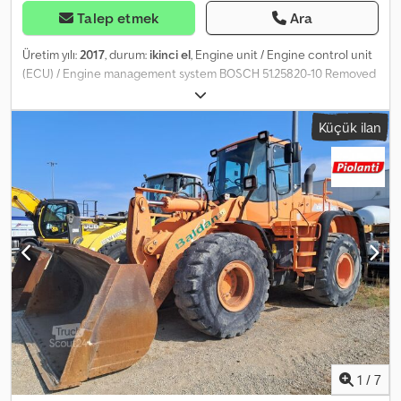
Talep etmek
Ara
Üretim yılı:
2017
, durum:
ikinci el
, Engine unit / Engine control unit
(ECU) / Engine management system BOSCH 51.25820-10 Removed
from: MAN TGS 26.420 Euro 6 Year of manufacture: 2017 Cevoman
bv. Dedpfjzl Tmlex Aa Isck Lenskensdijk 5 2200 Herentals Belgium
Küçük ilan
1
/
7