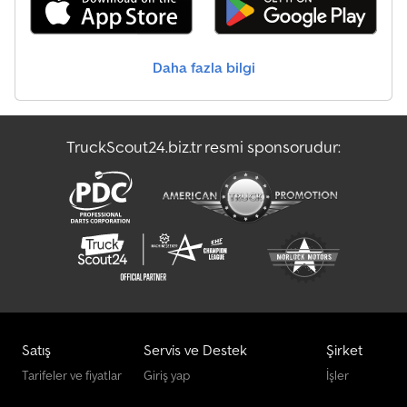
Platform
Daha fazla bilgi
Presse
Tartım Terazileri Ve Tartım Ekipmanları
TruckScout24.biz.tr resmi sponsorudur:
Çalışma Aşamaları Diğer
Ön Yükleyici
Satış
Servis ve Destek
Şirket
Tarifeler ve fiyatlar
Giriş yap
İşler