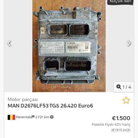
Küçük ilan
1
/
4
Motor parçası
MAN
D2676LF53 TGS 26.420 Euro6
€1.500
Herentals
2.721 km
Pazarlık Fiyatı KDV hariç
(€1.815 brüt)