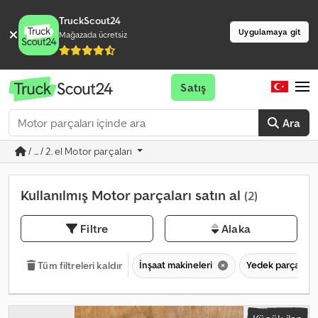
TruckScout24
Uygulamaya git
Mağazada ücretsiz
Satış
Ara
/ ... / 2. el Motor parçaları
Kullanılmış Motor parçaları satın al
(2)
Filtre
Alaka
İnşaat makineleri
Yedek parçalar
Tüm filtreleri kaldır