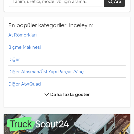
Ara
En popüler kategorileri inceleyin:
At Römorkları
Biçme Makinesi
Diğer
Diğer Ataşman/Üst Yapı Parçası/Vinç
Diğer Atv/Quad
Daha fazla göster
Diğer Diğer
Diğer Jantlar/Tekerlekler/Tekerlekler
Diğer Parçalar Ve Aksesuarlar
Diğer Seçici