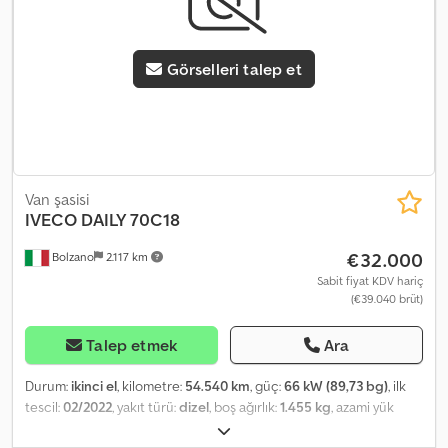
Açıklama, aracın genel tanımlamasına hizmet eder ve satış
hukukuna göre bir garanti teşkil etmez. Satın alma
sözleşmesindeki açıklama esas alınır. Dedpfjyx N Eaox Acfowa
Görselleri talep et
Teklifimiz genel olarak yeni TÜV muayenesi olmadan geçerlidir.
Yeni bir TÜV muayenesi istenirse, partner atölyelerimizden bir
teklif sunmaktan memnuniyet duyarız! Araç reklam kaplamalı
ve/veya yazılı olabilir. Genel teslimat ve ödeme koşullarımız
geçerlidir.
Van şasisi
IVECO
DAILY 70C18
€32.000
Bolzano
2.117 km
Sabit fiyat KDV hariç
(€39.040 brüt)
Talep etmek
Ara
Durum:
ikinci el
, kilometre:
54.540 km
, güç:
66 kW (89,73 bg)
, ilk
tescil:
02/2022
, yakıt türü:
dizel
, boş ağırlık:
1.455 kg
, azami yük
ağırlığı:
635 kg
, toplam ağırlık:
2.090 kg
, dingil konfigürasyonu:
4x2
,