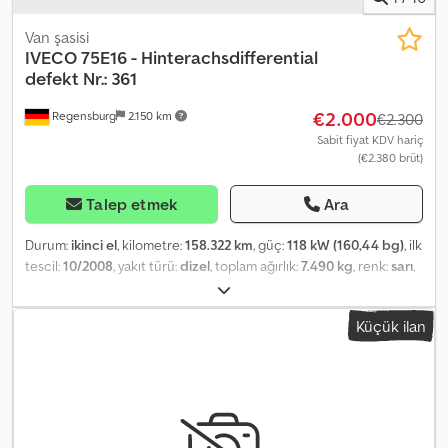
Van şasisi
IVECO
75E16 - Hinterachsdifferential
defekt Nr.: 361
€2.000
Regensburg
2.150 km
€2.300
Sabit fiyat KDV hariç
(€2.380 brüt)
Talep etmek
Ara
Durum:
ikinci el
, kilometre:
158.322 km
, güç:
118 kW (160,44 bg)
, ilk
tescil:
10/2008
, yakıt türü:
dizel
, toplam ağırlık:
7.490 kg
, renk:
sarı
,
vites türü:
mekanik
, emisyon sınıfı:
Euro 5
, Donanım:
ABS, kaza
yaptı, klima, park ısıtıcısı
, Araç Kimlik Numarası:
Küçük ilan
ZCFA75B0302541361 Arka aks diferansiyeli arızalı Manuel Şanzıman
– 6 vites DE HU -- Kısa kabin Analog takometre Klima, park ısıtıcısı,
3 koltuk Önde yaprak yay / Arkada yaprak yay Dizel deposu: 200 l.
AdBlue deposu Dingil mesafesi: 3.700 mm Manuel manevra
bağlantısı Otomobil römork bağlantısı Lastikler: 235/75 R 17,5 Yedek
lastikli yedek lastik tutucu Değişiklik, ara satış ve hata hakkı saklıdır.