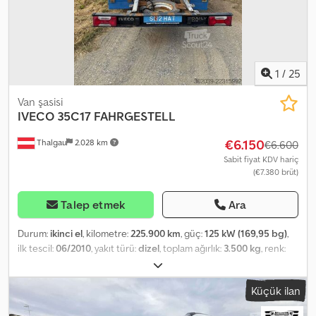
1
/
25
Van şasisi
IVECO
35C17 FAHRGESTELL
€6.150
Thalgau
2.028 km
€6.600
Sabit fiyat KDV hariç
(€7.380 brüt)
Talep etmek
Ara
Durum:
ikinci el
, kilometre:
225.900 km
, güç:
125 kW (169,95 bg)
,
ilk tescil:
06/2010
, yakıt türü:
dizel
, toplam ağırlık:
3.500 kg
, renk:
beyaz
, vites türü:
mekanik
, emisyon sınıfı:
Euro 4
, Üretim yılı:
2010
,
Donanım:
ABS
, Tam işlevsel Djdpfx Acozla T Esfewa
Küçük ilan