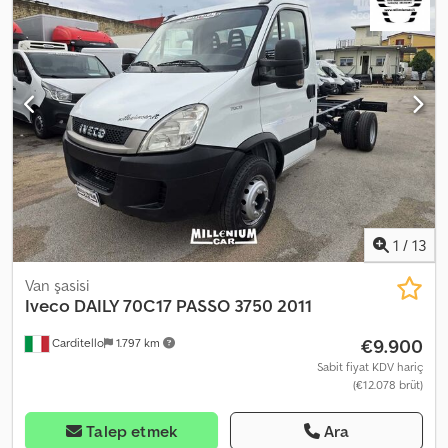
1
/
13
Van şasisi
Iveco
DAILY 70C17 PASSO 3750 2011
€9.900
Carditello
1.797 km
Sabit fiyat KDV hariç
(€12.078 brüt)
Talep etmek
Ara