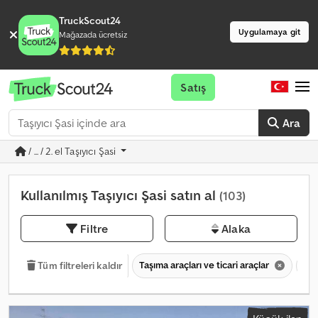
TruckScout24
Uygulamaya git
Mağazada ücretsiz
Satış
Ara
/ ... / 2. el Taşıyıcı Şasi
Kullanılmış Taşıyıcı Şasi satın al
(103)
Filtre
Alaka
Taşıma araçları ve ticari araçlar
7,5
Tüm filtreleri kaldır