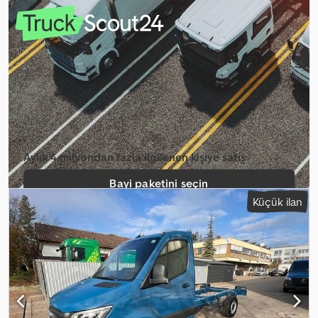
dingil mesafesi:
3.750 mm
, bir sonraki muayene (TÜV):
05/2026
,
renk:
diğer
, vites türü:
otomatik
, süspansiyon:
çelik
, Donanım:
hız
sabitleyici, klima, navigasyon sistemi
, Ağırlık: 1455 kg, İzin verilen
toplam ağırlık: 2090 kg, Kumaş koltuk, Yaylı süspansiyon, Elektronik
stabilite programı (ESP), Otomatik klima, Konforlu sürücü koltuğu,
Sürücü koltuğu/hidrolik amortisör, Sürücü kol dayanağı, 2 kişilik
yolcu bankı, LED farlar, Şerit takip sistemi, Deri çok fonksiyonlu
direksiyon, Ayarlanabilir direksiyon kolonu, Sürücü için bel desteği,
Elektrikli camlar, Dış sıcaklık göstergesi, Elektrikli ve ısıtmalı aynalar,
Uzaktan kumandalı merkezi kilit, Renkli camlar, Yedek lastik,
Gündüz farları, Dijital gösterge paneli, Hız sınırlayıcı, Otomatik acil
Aylık 4 milyondan fazla ilgilenen kişiye satış
frenleme sistemi (AEBS) Dwsdpfx Aozp R S Tjcfsa
Bayi paketini seçin
Küçük ilan
Tekil ilan oluştur