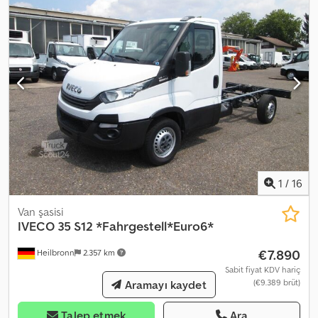
Koltuk düzenlemesi: 1+1+4, Koltuk kılıfı: Deri, Koltuk ayarı: Manuel, ac
DC EURO6 carplay org NL, Yedek lastik, Lastik tipi: Dört mevsim
lastiği = Ek Bilgiler = Genel Bilgiler Kapı sayısı: 2 Plaka: VTK-98-L Aks
Konfigürasyonu Lastik ölçüsü: 235/65R16 Frenler: Disk frenler
Süspansiyon: Yaprak yaylı süspansiyon Dwjdpfozaaf Ssx Acfsa Aks 1:
Sol lastik diş derinliği: 6 mm; Sağ lastik diş derinliği: 5 mm Aks 2: Sol
lastik diş derinliği: 3 mm; Sağ lastik diş derinliği: 5 mm Ağırlıklar Boş
ağırlık: 2.269 kg Yük kapasitesi: 1.231 kg Azami ağırlık: 3.500 kg İç
Mekan Döşeme: Deri Bakım APK (Periyodik teknik muayene):
01.2027'ye kadar geçerli Durum Teknik durum: iyi Görsel durum: iyi
Hasar: yok Anahtar sayısı: 4 Mali Bilgiler Kiralama fiyatı: Ayda 277 €
(kargo minibüsü, 72 ay); Daha fazla bilgi ve koşullar için lütfen
1
/
16
iletişime geçin.
Van şasisi
IVECO
35 S12 *Fahrgestell*Euro6*
€7.890
Heilbronn
2.357 km
Sabit fiyat KDV hariç
(€9.389 brüt)
Aramayı kaydet
Talep etmek
Ara