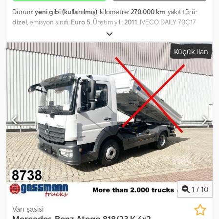
Durum:
yeni gibi (kullanılmış)
, kilometre:
270.000 km
, yakıt türü:
dizel
, emisyon sınıfı:
Euro 5
, Üretim yılı:
2011
, IVECO DAILY 70C17
2011 Model EURO 5 C sınıfı ehliyet Dingil mesafesi 3750 4 ila 4,50 m
üst yapı yapılabilir 270000 km Klima Standart radyo Süspansiyonlu
Küçük ilan
koltuk Finansman veya leasing imkanı Dedpfx Asxn Ixhscfswa
1
/
10
Van şasisi
Mercedes-Benz
Atego 818/23 K 4x2,