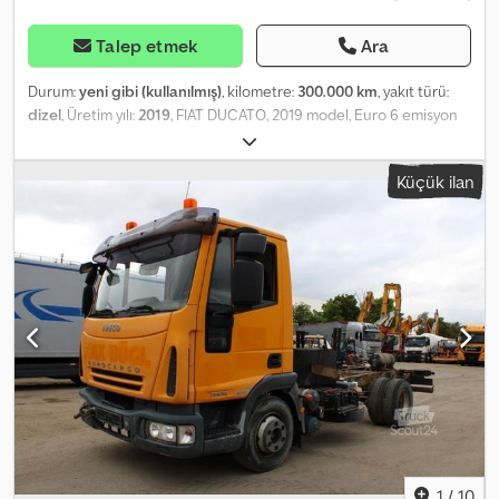
Talep etmek
Ara
Durum:
yeni gibi (kullanılmış)
, kilometre:
300.000 km
, yakıt türü:
dizel
, Üretim yılı:
2019
, FIAT DUCATO, 2019 model, Euro 6 emisyon
standartlarına uygun, 2.3 MjT, 130 HP motor, 3450 mm dingil
mesafesi, 3 ila 3,60 metre arasında farklı kasalara uygun şasi, klima,
Küçük ilan
standart radyo, direksiyon üzerindeki kontroller, hız sabitleyici,
300.000 km'de, bakımları yapılmış, dağıtım kayışı değiştirilmiş,
isteğe bağlı finansman imkanı. Djdpfxozmmazo Acfowa
1
/
10