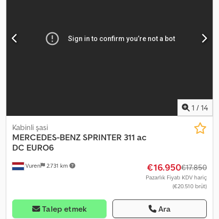
havalı süspansiyon | Klima, elektrikli camlar, ısıtmalı elektrikli
aynalar | Radyo/CD, tavan havalandırması, stepne tutucu | Şasi
uzunluğu: 4,20 m | Dingil mesafesi: 3750 mm | Dijital takograf, geri
görüş kamerası | Donanım listesi talep üzerine | Yazım hatası, bilgi
girme hatası ve ön satış hakkı saklıdır. Dwjdpfxey Niylo Acfsa
1
/
14
Kabinli şasi
MERCEDES-BENZ
SPRINTER 311 ac
DC EURO6
€16.950
Vuren
2.731 km
€17.850
Pazarlık Fiyatı KDV hariç
(€20.510 brüt)
Talep etmek
Ara