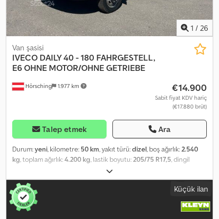
1
/
26
Van şasisi
IVECO
DAILY 40 - 180 FAHRGESTELL,
E6 OHNE MOTOR/OHNE GETRIEBE
€14.900
Hörsching
1.977 km
Sabit fiyat KDV hariç
(€17.880 brüt)
Talep etmek
Ara
Durum:
yeni
, kilometre:
50 km
, yakıt türü:
dizel
, boş ağırlık:
2.540
kg
, toplam ağırlık:
4.200 kg
, lastik boyutu:
205/75 R17,5
, dingil
konfigürasyonu:
2 dingil
, dingil mesafesi:
3.750 mm
, vites türü:
otomatik
, emisyon sınıfı:
Euro 6
, süspansiyon:
çelik-hava
, Donanım:
Küçük ilan
ABS, araç içi bilgisayar, diferansiyel kilidi, hız sabitleyici, kamyon
kaydı, klima, merkezi kilitleme
, | Iveco Daily Şasi YENİ ARAÇ! |
Otomatik şanzıman monte edildi, EURO 6 | İkiz lastik | Arka aksta