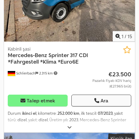
1
/
15
Kabinli şasi
Mercedes-Benz
Sprinter 317 CDI
*Fahrgestell *Klima *Euro6E
€23.500
Schlierbach
2.315 km
Pazarlık Fiyatı KDV hariç
(€27.965 brüt)
Talep etmek
Ara
Durum:
ikinci el
, kilometre:
252.000 km
, ilk tescil:
07/2023
, yakıt
türü:
dizel
, yakıt:
dizel
, Üretim yılı:
2023
, Mercedes-Benz Sprinter
Pro 317 CDI Chassis *Former refrigerated vehicle!* • Engine: OM
654 DE 20 LA • Power: 125 kW / 170 hp • Emissions class: EURO 6e •
Küçük ilan