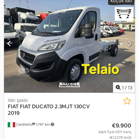
Küçük ilan
1
/
13
Van şasisi
FIAT
FIAT DUCATO 2.3MJT 130CV
2019
€9.900
Carditello
1.797 km
Sabit fiyat KDV hariç
(€12.078 brüt)