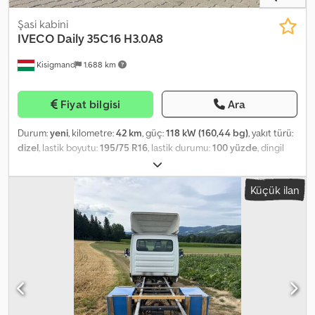
Şasi kabini
IVECO
Daily 35C16 H3.0A8
Kisigmand
1.688 km
Fiyat bilgisi
Ara
Durum:
yeni
, kilometre:
42 km
, güç:
118 kW (160,44 bg)
, yakıt türü:
dizel
, lastik boyutu:
195/75 R16
, lastik durumu:
100 yüzde
, dingil
konfigürasyonu:
4x2
, dingil mesafesi:
3.750 mm
, yakıt:
dizel
, yakıt
deposu kapasitesi:
86 l
, renk:
gri
, vites türü:
otomatik
, emisyon
Küçük ilan
sınıfı:
Euro 6
, koltuk sayısı:
3
, Üretim yılı:
2025
, Donanım:
ABS, araç
içi bilgisayar, elektronik denge programı (ESP), hidrolik
direksiyon, hız sabitleyici, klima, sisal lambaları, start-stop
sistemi, tır çekici bağlantısı
, - Radyo - Stepne Dwjdpfx Asyr
Nduecfsa - Takograf - Çift tekerlek dingili