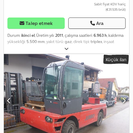
Sabit fiyat KDV hariç
(€31.535 brüt)
Talep etmek
Ara
Durum:
ikinci el
, Üretim yılı:
2011
, çalışma saatleri:
6.963 h
, kaldırma
yüksekliği:
5.500 mm
, yakıt türü:
gaz
, direk tipi:
triplex
, inşaat
yüksekliği:
2.680 mm
, lastik durumu:
50 yüzde
, renk:
diğer
,
Küçük ilan