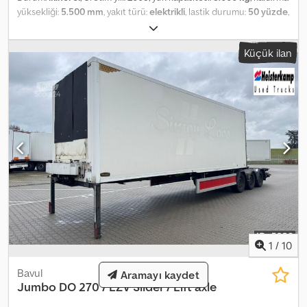
yüksekliği:
5.500 mm
, yakıt türü:
elektrikli
, lastik durumu:
50 yüzde
,
renk:
diğer
,
Küçük ilan
1
/
10
Bavul
Aramayı kaydet
Jumbo
DO 270 / LZV Slider / Lift axle