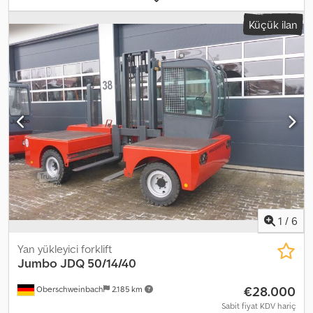
Küçük ilan
1
/
6
Yan yükleyici forklift
Jumbo
JDQ 50/14/40
€28.000
Oberschweinbach
2.185 km
Sabit fiyat KDV hariç