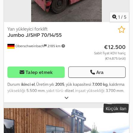
1
/
5
Yan yükleyici forklift
Jumbo
J/SHP 70/14/55
€12.500
Oberschweinbach
2.185 km
Sabit fiyat KDV hariç
(€14.875 brüt)
Talep etmek
Ara
Durum:
ikinci el
, Üretim yılı:
2005
, yük kapasitesi:
7.000 kg
, kaldırma
yüksekliği:
5.500 mm
, yakıt türü:
dizel
, inşaat yüksekliği:
3.700 mm
,
lastik durumu:
50 yüzde
, renk:
diğer
,
Küçük ilan