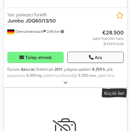
Yan yükleyici forklift
Jumbo
JDQ60/13/50
€28.500
Oberschweinbach
2.185 km
Sabit fiyat KDV hariç
(€33.915 brüt)
Talep etmek
Ara
Durum:
ikinci el
, Üretim yılı:
2011
, çalışma saatleri:
8.259 h
, yük
kapasitesi:
6.000 kg
, kaldırma yüksekliği:
5.000 mm
, yakıt türü:
dizel
, direk tipi:
triplex
, inşaat yüksekliği:
2.800 mm
, lastik durumu:
50 yüzde
, renk:
diğer
,
Küçük ilan