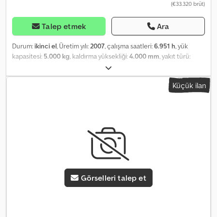
(€33.320 brüt)
Talep etmek
Ara
Durum:
ikinci el
, Üretim yılı:
2007
, çalışma saatleri:
6.951 h
, yük
kapasitesi:
5.000 kg
, kaldırma yüksekliği:
4.000 mm
, yakıt türü:
dizel
, inşaat yüksekliği:
2.800 mm
, lastik durumu:
50 yüzde
, renk:
diğer
,
Küçük ilan
Görselleri talep et