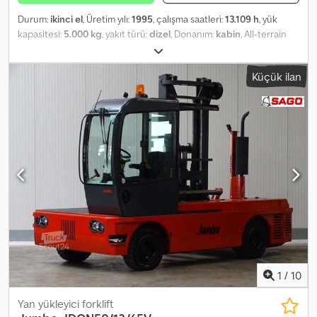
Durum:
ikinci el
, Üretim yılı:
1995
, çalışma saatleri:
13.109 h
, yük
kapasitesi:
5.000 kg
, yakıt türü:
dizel
, Donanım:
kabin
, All-terrain
forklift Jumbo J 50 DC 12 Own weight: 8,400 kg Lifting capacity:
5,000 kg Condition: Lift cylinders lose pressure slightly, otherwise
Küçük ilan
in very good condition and ready for operation. Dcedpetwiaajfx
Am Usk
1
/
10
Yan yükleyici forklift