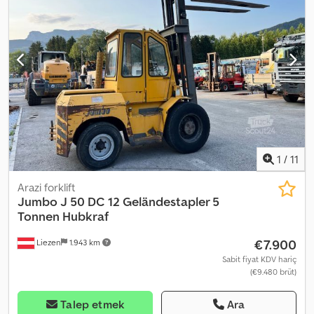
yüksekliği: 1050 mm - Motor: GM V6 4.3l - LSP 0.7 Dcsdey E Ahnspfx
Am Ujk Ref: ANL1060421
1
/
11
Arazi forklift
Jumbo
J 50 DC 12 Geländestapler 5
Tonnen Hubkraf
€7.900
Liezen
1.943 km
Sabit fiyat KDV hariç
(€9.480 brüt)
Talep etmek
Ara