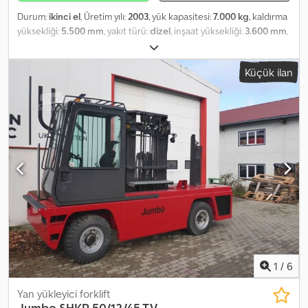
Durum:
ikinci el
, Üretim yılı:
2003
, yük kapasitesi:
7.000 kg
, kaldırma
yüksekliği:
5.500 mm
, yakıt türü:
dizel
, inşaat yüksekliği:
3.600 mm
,
lastik durumu:
50 yüzde
, renk:
diğer
,
Küçük ilan
1
/
6
Yan yükleyici forklift
Jumbo
SHKP 50/12/45 TV