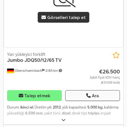
Görselleri talep et
Yan yükleyici forklift
Jumbo
JDQ50/12/65 TV
€26.500
Oberschweinbach
2.185 km
Sabit fiyat KDV hariç
(€31.535 brüt)
Talep etmek
Ara
Durum:
ikinci el
, Üretim yılı:
2012
, yük kapasitesi:
5.000 kg
, kaldırma
yüksekliği:
6.500 mm
, yakıt türü:
dizel
, direk tipi:
triplex
, inşaat
yüksekliği:
3.150 mm
, lastik durumu:
50 yüzde
, renk:
diğer
,