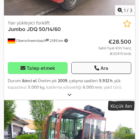
1
/
3
Yan yükleyici forklift
Jumbo
JDQ 50/14/60
€28.500
Oberschweinbach
2.185 km
Sabit fiyat KDV hariç
(€33.915 brüt)
Talep etmek
Ara
Durum:
ikinci el
, Üretim yılı:
2009
, çalışma saatleri:
5.932 h
, yük
kapasitesi:
5.000 kg
, kaldırma yüksekliği:
6.000 mm
, yakıt türü:
dizel
, inşaat yüksekliği:
3.890 mm
, lastik durumu:
50 yüzde
, renk:
diğer
,
Küçük ilan