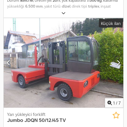
Durum:
ikinci el
, Üretim yılı:
2011
, yük kapasitesi:
7.000 kg
, kaldırma
yüksekliği:
6.500 mm
, yakıt türü:
dizel
, direk tipi:
triplex
, inşaat
yüksekliği:
3.250 mm
, lastik durumu:
50 yüzde
, renk:
diğer
,
Attachments: Fork positioner, Dedpfx Amok Iz I Ro Uock
Küçük ilan
1
/
7
Yan yükleyici forklift
Jumbo
JDQN 50/12/45 TV