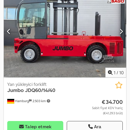
1
/
10
Yan yükleyici forklift
Jumbo
JDQ60/14/40
€34.700
Hamburg
2.503 km
Sabit fiyat KDV hariç
(€41.293 brüt)
Talep etmek
Ara