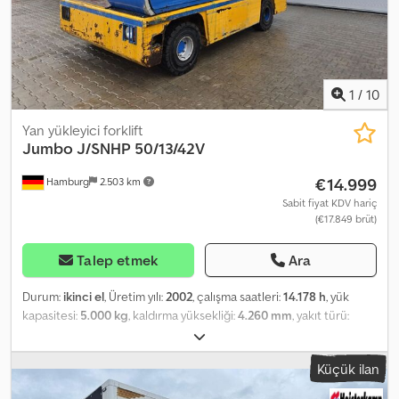
kg Gross vehicle weight: 27,200 kg Maintenance, history, and
condition Number of previous owners: 1 Technical condition:
good Optical condition: good Product safety Manufacturer:
Kuijpers Trading BV Minosstraat 8 5048CK TILBURG, NL
1
/
10
Yan yükleyici forklift
Jumbo
J/SNHP 50/13/42V
€14.999
Hamburg
2.503 km
Sabit fiyat KDV hariç
(€17.849 brüt)
Talep etmek
Ara
Durum:
ikinci el
, Üretim yılı:
2002
, çalışma saatleri:
14.178 h
, yük
kapasitesi:
5.000 kg
, kaldırma yüksekliği:
4.260 mm
, yakıt türü:
dizel
, direk tipi:
dupleks
, inşaat yüksekliği:
2.880 mm
, lastik
durumu:
50 yüzde
, ön lastik ölçüsü:
27x10-12
, arka lastik boyutu:
Küçük ilan
27x10-12
, boş ağırlık:
7.390 kg
, toplam uzunluk:
4.200 mm
, renk:
diğer
, Ekipman: Çatal ayar aparatı, Ekipman açıklaması: Çatal ayar