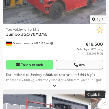
1
/
5
Yan yükleyici forklift
Jumbo
JGQ 70/12/45
€19.500
Oberschweinbach
2.185 km
Sabit fiyat KDV hariç
(€23.205 brüt)
Talep etmek
Ara
Durum:
ikinci el
, Üretim yılı:
2008
, çalışma saatleri:
8.694 h
, yük
kapasitesi:
7.000 kg
, kaldırma yüksekliği:
4.500 mm
, yakıt türü:
gaz
,
direk tipi:
dupleks
, inşaat yüksekliği:
3.150 mm
, lastik durumu:
50
yüzde
, renk:
diğer
, Attachments: Fork positioner, Dcsdpfxeury R
Küçük ilan
Ds Am Uok