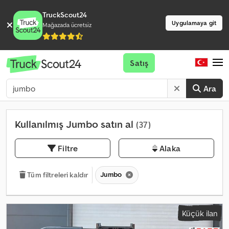
TruckScout24
Uygulamaya git
Mağazada ücretsiz
Satış
Ara
Kullanılmış Jumbo satın al
(37)
Filtre
Alaka
Jumbo
Tüm filtreleri kaldır
Küçük ilan