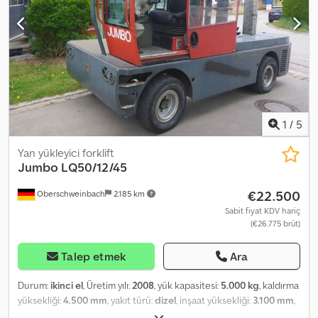
1
/
5
Yan yükleyici forklift
Jumbo
LQ50/12/45
€22.500
Oberschweinbach
2.185 km
Sabit fiyat KDV hariç
(€26.775 brüt)
Talep etmek
Ara
Durum:
ikinci el
, Üretim yılı:
2008
, yük kapasitesi:
5.000 kg
, kaldırma
yüksekliği:
4.500 mm
, yakıt türü:
dizel
, inşaat yüksekliği:
3.100 mm
,
lastik durumu:
50 yüzde
, renk:
diğer
,