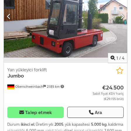
1
/
4
Yan yükleyici forklift
Jumbo
€24.500
Oberschweinbach
2.185 km
Sabit fiyat KDV hariç
(€29.155 brüt)
Talep etmek
Ara
Durum:
ikinci el
, Üretim yılı:
2005
, yük kapasitesi:
5.000 kg
, kaldırma
yüksekliği:
6.000 mm
, yakıt türü:
dizel
, inşaat yüksekliği:
3.600 mm
,