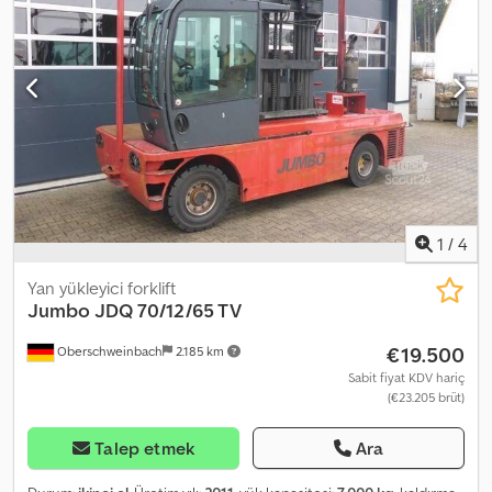
1
/
4
Yan yükleyici forklift
Jumbo
JDQ 70/12/65 TV
€19.500
Oberschweinbach
2.185 km
Sabit fiyat KDV hariç
(€23.205 brüt)
Talep etmek
Ara