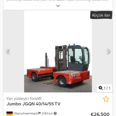
lastik durumu:
50 yüzde
, renk:
diğer
,
Küçük ilan
1
/
1
Yan yükleyici forklift
Jumbo
JGQN 40/14/55 TV
€26.500
Oberschweinbach
2.185 km