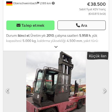
€38.500
Oberschweinbach
2.185 km
Sabit fiyat KDV hariç
(€45.815 brüt)
Talep etmek
Ara
Durum:
ikinci el
, Üretim yılı:
2010
, çalışma saatleri:
5.958 h
, yük
kapasitesi:
5.000 kg
, kaldırma yüksekliği:
4.500 mm
, yakıt türü:
dizel
, direk tipi:
triplex
, inşaat yüksekliği:
2.450 mm
, lastik durumu:
50 yüzde
, renk:
diğer
,
Küçük ilan