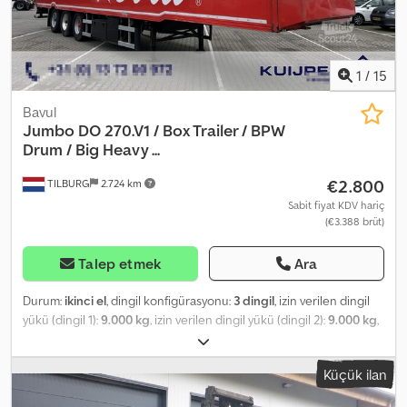
JDQN50/12/45V hakkında kapsamlı danışmanlık sunmaktan
memnuniyet duyar. Not: Forklift atölyemiz, 8 ton ve üzeri forkliftler
için bakım, onarım, revizyon ve özel yapılar konusunda
uzmanlaşmıştır. İsterseniz aracınızı komisyon satış için de teslim
1
/
15
edebilirsiniz. Dodpfxoxiyygs Am Ujck
Bavul
Jumbo
DO 270.V1 / Box Trailer / BPW
Drum / Big Heavy ...
€2.800
TILBURG
2.724 km
Sabit fiyat KDV hariç
(€3.388 brüt)
Talep etmek
Ara
Durum:
ikinci el
, dingil konfigürasyonu:
3 dingil
, izin verilen dingil
yükü (dingil 1):
9.000 kg
, izin verilen dingil yükü (dingil 2):
9.000 kg
,
izin verilen aks yükü (aks 3):
9.000 kg
, ilk tescil:
10/2000
, yükleme
alanı uzunluğu:
13.410 mm
, yükleme alanı genişliği:
2.470 mm
,
Küçük ilan
yükleme alanı yüksekliği:
2.630 mm
, toplam uzunluk:
13.790 mm
,
toplam genişlik:
2.550 mm
, toplam yükseklik:
3.900 mm
,