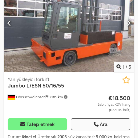
1
/
5
Yan yükleyici forklift
Jumbo
L/ESN 50/16/55
€18.500
Oberschweinbach
2.185 km
Sabit fiyat KDV hariç
(€22.015 brüt)
Talep etmek
Ara
Durum:
ikinci el
, Üretim yılı:
2005
, yük kapasitesi:
5.000 kg
, kaldırma