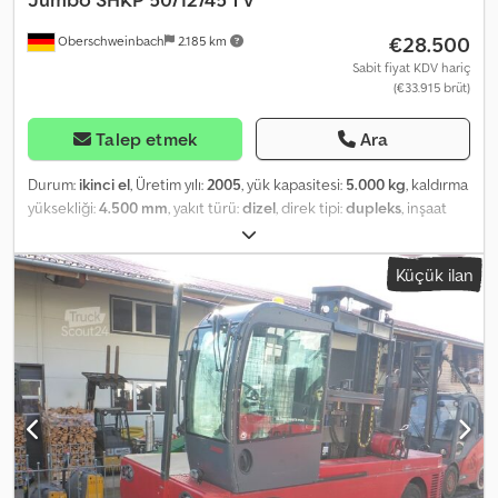
€28.500
Oberschweinbach
2.185 km
Sabit fiyat KDV hariç
(€33.915 brüt)
Talep etmek
Ara
Durum:
ikinci el
, Üretim yılı:
2005
, yük kapasitesi:
5.000 kg
, kaldırma
yüksekliği:
4.500 mm
, yakıt türü:
dizel
, direk tipi:
dupleks
, inşaat
yüksekliği:
2.900 mm
, lastik durumu:
50 yüzde
, renk:
diğer
,
Küçük ilan