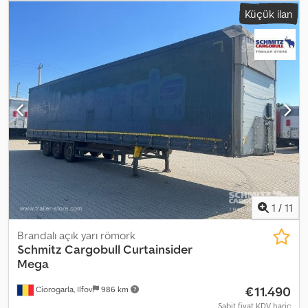
mm
, yükleme alanı hacmi:
97 m³
, süspansiyon:
hava
, lastik boyutu:
Küçük ilan
385/55 R22,5
, dingil mesafesi:
7.700 mm
, renk:
mavi
, Üretim yılı:
2017
, Donanım:
ABS
, Boş ağırlık: 6579 kg, DIN EN 12642 (XL kodu)
sertifikası, Yükleme alanı (U G Y): 13.620 mm x 2.480 mm x 2.900 mm,
Lastik ölçüsü: 385/55 R22.5, Yükleme alanı hacmi: 97 m³, 1. aks: , 2.
aks: , 3. aks: , Hava süspansiyonu, Arka tampon, Elektronik Fren
Sistemi (EBS), 1x15 ve 2x7 pinli priz, Su sıçratma önleyici, Mevcut
tüm araçların genel görünümünü web sitemizde bulabilirsiniz.
Finansmana ihtiyacınız var mı? Bireysel finansman çözümleri,
kapsamlı hizmet sözleşmeleri ve telematik hizmetleri sunuyoruz.
Size kişisel olarak danışmaktan memnuniyet duyarız. Crsdpfx
Alezpb U Es Dsf
1
/
11
Brandalı açık yarı römork
Schmitz Cargobull
Curtainsider
Mega
€11.490
Ciorogarla, Ilfov
986 km
Sabit fiyat KDV hariç