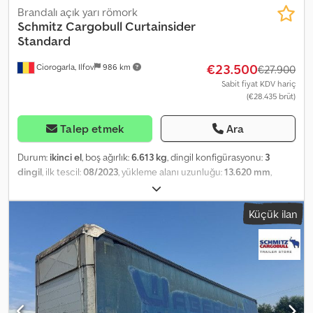
Brandalı açık yarı römork
Schmitz Cargobull
Curtainsider
Standard
€23.500
Ciorogarla, Ilfov
986 km
€27.900
Sabit fiyat KDV hariç
(€28.435 brüt)
Talep etmek
Ara
Durum:
ikinci el
, boş ağırlık:
6.613 kg
, dingil konfigürasyonu:
3
dingil
, ilk tescil:
08/2023
, yükleme alanı uzunluğu:
13.620 mm
,
yükleme alanı genişliği:
2.480 mm
, yükleme alanı yüksekliği:
2.700
mm
, yükleme alanı hacmi:
91 m³
, süspansiyon:
hava
, lastik boyutu:
Küçük ilan
385/65 R22
, dingil mesafesi:
7.700 mm
, renk:
diğer
, Üretim yılı:
2023
, Donanım:
ABS
, Boş ağırlık: 6613 kg, Sertifikalı yük emniyeti,
Yükleme alanı (U G Y): 13.620 mm x 2.480 mm x 2.700 mm, Lastik
ölçüsü: 385/65 R22, DIN EN 12642 (kod XL) sertifikası, Yükleme alanı
hacmi: 91 m³, 1. aks: , 2. aks: , 3. aks: , Havalı süspansiyon, Arka alt
koruma, Kaldırılabilir aks, Elektronik Fren Sistemi (EBS), 1x15 ve 2x7
pinli fiş, Antispray, Tüm mevcut araçların genel görünümünü web