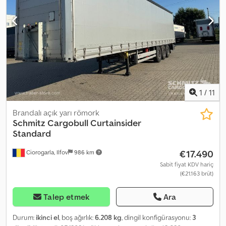
koruma, Elektronik Fren Sistemi (EBS), 1x15 ve 2x7 pinli fiş,
Antispray. Web sitemizde mevcut tüm araçların genel bir
görünümünü bulabilirsiniz. Finansman mı gerekli? Bireysel
finansman çözümleri, tam hizmet sözleşmeleri ve telematik
hizmetler sunuyoruz. Size kişisel olarak danışmanlık yapmaktan
memnuniyet duyarız. Cedpfx Aszrp Tzel Derf
1
/
11
Brandalı açık yarı römork
Schmitz Cargobull
Curtainsider
Standard
€17.490
Ciorogarla, Ilfov
986 km
Sabit fiyat KDV hariç
(€21.163 brüt)
Talep etmek
Ara
Durum:
ikinci el
, boş ağırlık:
6.208 kg
, dingil konfigürasyonu:
3