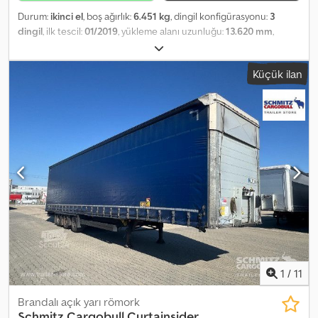
Durum:
ikinci el
, boş ağırlık:
6.451 kg
, dingil konfigürasyonu:
3
dingil
, ilk tescil:
01/2019
, yükleme alanı uzunluğu:
13.620 mm
,
yükleme alanı genişliği:
2.480 mm
, yükleme alanı yüksekliği:
2.900
mm
, yükleme alanı hacmi:
97 m³
, süspansiyon:
hava
, lastik boyutu:
Küçük ilan
435/50 R19,5
, dingil mesafesi:
7.700 mm
, renk:
mavi
, Üretim yılı:
2019
, Donanım:
ABS
, Boş ağırlık: 6451 kg, DIN EN 12642 (kod XL)
sertifikası, Yükleme alanı (U G Y): 13.620 mm x 2.480 mm x 2.900 mm.
Lastik ebadı: 435/50 R19.5, DC 9.5 sertifikası, Yük hacmi: 97 m³, 1.
dingil: , 2. dingil: , 3. dingil: , Havalı süspansiyon, Arka koruma barı,
Elektronik Fren Sistemi (EBS), 1x15 ve 2x7 pimli fiş, Su sıçrama
önleyici. Tüm mevcut araçlarımızın bir özetini web sitemizde
bulabilirsiniz. Finansman mı gerekiyor? Bireysel finansman
çözümleri, tam hizmet sözleşmeleri ve telematik hizmetleri
sunuyoruz. Size kişisel olarak danışmaktan memnuniyet duyarız.
Crjdpeyt Tpkjfx Al Dsf
1
/
11
Brandalı açık yarı römork
Schmitz Cargobull
Curtainsider