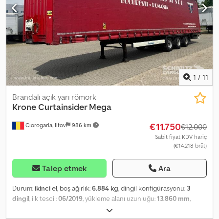
sözleşmeleri ve telematik hizmetler sunuyoruz. Size kişisel olarak
danışmaktan memnuniyet duyarız. Cedpfx Aloy Sb Adj Djrf
1
/
11
Brandalı açık yarı römork
Krone
Curtainsider Mega
€11.750
Ciorogarla, Ilfov
986 km
€12.000
Sabit fiyat KDV hariç
(€14.218 brüt)
Talep etmek
Ara
Durum:
ikinci el
, boş ağırlık:
6.884 kg
, dingil konfigürasyonu:
3
dingil
, ilk tescil:
06/2019
, yükleme alanı uzunluğu:
13.860 mm
,
yükleme alanı genişliği:
2.550 mm
, yükleme alanı yüksekliği:
2.900
mm
, yükleme alanı hacmi:
102 m³
, lastik boyutu:
435/50 R19,5
,