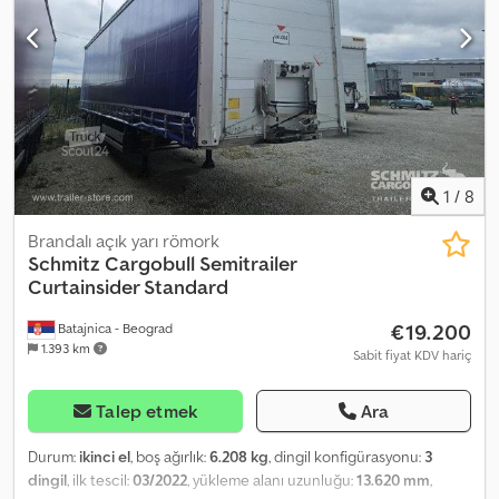
tampon, Kaldırılabilir aks, Elektronik Fren Sistemi (EBS), 1x15 ve 2x7
pinli fiş, Su sıçramasını önleyici, Web sitemizde bulunan tüm
araçların genel görünümünü inceleyebilirsiniz. Finansmana
ihtiyacınız var mı? Size özel finansman çözümleri, kapsamlı servis
sözleşmeleri ve telematik hizmetleri sunuyoruz. Size kişisel olarak
danışmanlık yapmaktan memnuniyet duyarız. Codpozmi Iujfx Al Djrf
1
/
8
Brandalı açık yarı römork
Schmitz Cargobull
Semitrailer
Curtainsider Standard
€19.200
Batajnica - Beograd
1.393 km
Sabit fiyat KDV hariç
Talep etmek
Ara
Durum:
ikinci el
, boş ağırlık:
6.208 kg
, dingil konfigürasyonu:
3
dingil
, ilk tescil:
03/2022
, yükleme alanı uzunluğu:
13.620 mm
,