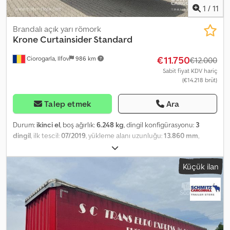
1
/
11
Brandalı açık yarı römork
Krone
Curtainsider Standard
€11.750
Ciorogarla, Ilfov
986 km
€12.000
Sabit fiyat KDV hariç
(€14.218 brüt)
Talep etmek
Ara
Durum:
ikinci el
, boş ağırlık:
6.248 kg
, dingil konfigürasyonu:
3
dingil
, ilk tescil:
07/2019
, yükleme alanı uzunluğu:
13.860 mm
,
yükleme alanı genişliği:
2.550 mm
, yükleme alanı yüksekliği:
2.750
mm
, yükleme alanı hacmi:
97 m³
, lastik boyutu:
385/65 R22,5
, renk:
Küçük ilan
kırmızı
, Üretim yılı:
2019
, Boş ağırlık: 6.248 kg, DIN EN 12642 (kod XL)
sertifikası, Yükleme alanı (U G Y): 13.860 mm x 2.550 mm x 2.750 mm.
Lastik boyutu: 385/65 R22.5, Yükleme hacmi: 97 m³, 1. dingil: , 2.
dingil: , 3. dingil: , Kaldırılabilir dingil. Tüm mevcut araçların genel
görünümünü web sitemizde bulabilirsiniz. Finansmana mı
ihtiyacınız var? Bireysel finansman çözümleri, tam hizmet