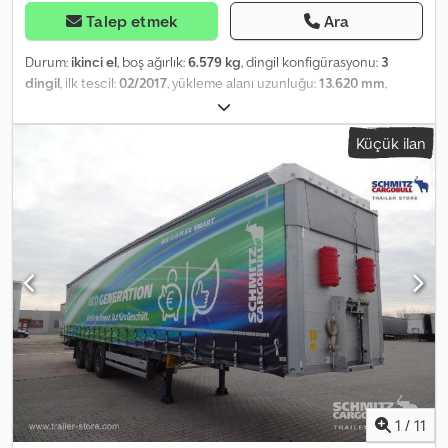
Talep etmek
Ara
Durum:
ikinci el
, boş ağırlık:
6.579 kg
, dingil konfigürasyonu:
3
dingil
, ilk tescil:
02/2017
, yükleme alanı uzunluğu:
13.620 mm
,
yükleme alanı genişliği:
2.480 mm
, yükleme alanı yüksekliği:
2.900
mm
, yükleme alanı hacmi:
97 m³
, süspansiyon:
hava
, lastik boyutu:
Küçük ilan
385/55 R22,5
, dingil mesafesi:
7.700 mm
, renk:
mavi
, Üretim yılı:
2017
, Donanım:
ABS
, Boş ağırlık: 6579 kg, DIN EN 12642 (XL kodu)
sertifikası, Yükleme alanı (U G Y): 13.620 mm x 2.480 mm x 2.900 mm,
Lastik boyutu: 385/55 R22.5, Yükleme alanı hacmi: 97 m³, 1. aks: , 2.
aks: , 3. aks: , Hava süspansiyonu, Arka tampon, Elektronik Fren
Sistemi (EBS), 1x15 ve 2x7 pinli priz, Su sıçramasını önleyici, Web
sitemizde bulunan tüm araçların genel bir listesini bulabilirsiniz.
Finansmana ihtiyacınız var mı? Size özel finansman çözümleri,
kapsamlı servis sözleşmeleri ve telematik hizmetleri sunuyoruz.
Size kişisel olarak danışmanlık yapmaktan memnuniyet duyarız.
Crodpjzpb U Ssfx Al Djf
1
/
11