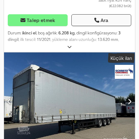
Sabit fiyat KDV hariç
(€22.082 brüt)
Talep etmek
Ara
Durum:
ikinci el
, boş ağırlık:
6.208 kg
, dingil konfigürasyonu:
3
dingil
, ilk tescil:
11/2021
, yükleme alanı uzunluğu:
13.620 mm
,
yükleme alanı genişliği:
2.480 mm
, yükleme alanı yüksekliği:
2.780
mm
, yükleme alanı hacmi:
93 m³
, süspansiyon:
hava
, lastik boyutu:
Küçük ilan
385/65 R22,5
, dingil mesafesi:
7.700 mm
, renk:
sarı
, Üretim yılı:
2021
,
Donanım:
ABS
, Boş ağırlık: 6.208 kg, DIN EN 12642 (kod XL)
sertifikalı, Yükleme alanı (U G Y): 13.620 mm x 2.480 mm x 2.780 mm.
Lastik ölçüsü: 385/65 R22.5, Yükleme alanı hacmi: 93 m³, 1. aks: , 2.
aks: , 3. aks: , Havalı süspansiyon, Arka alt koruma, Elektronik Fren
Sistemi (EBS), 1x15 ve 2x7 pinli priz, Su sıçratmaz koruma
(Antispray). Tüm araçların genel görünümünü web sitemizde
bulabilirsiniz. Finansman mı gerekiyor? Bireysel finansman
çözümleri, tam hizmet sözleşmeleri ve telematik hizmetler
sunuyoruz. Size kişisel olarak danışmaktan memnuniyet duyarız.
Codpfx Asyyfikel Derf