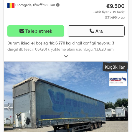
€9.500
Ciorogarla, Ilfov
986 km
Sabit fiyat KDV hariç
(€11.495 brüt)
Talep etmek
Ara
Durum:
ikinci el
, boş ağırlık:
6.770 kg
, dingil konfigürasyonu:
3
dingil
, ilk tescil:
05/2017
, yükleme alanı uzunluğu:
13.620 mm
,
yükleme alanı genişliği:
2.480 mm
, yükleme alanı yüksekliği:
3.000
mm
, yükleme alanı hacmi:
101 m³
, süspansiyon:
hava
, lastik boyutu:
Küçük ilan
445/45 R19,5
, dingil mesafesi:
7.700 mm
, renk:
mavi
, Üretim yılı:
2017
, Donanım:
ABS
, Boş ağırlık: 6770 kg, DIN EN 12642 (kod XL)
sertifikası, Yükleme alanı (U G Y): 13.620 mm x 2.480 mm x 3.000 mm.
Lastik ebadı: 445/45 R19.5, Yükleme hacmi: 101 m³, 1. dingil: , 2. dingil: ,
3. dingil: , Havalı süspansiyon, Arka alt koruma, Elektronik Fren
Sistemi (EBS), 1x15 ve 2x7 pinli priz, Antisprey. Tüm mevcut araçların
bir özetini web sitemizde bulabilirsiniz. Finansman mı gerekiyor?
Bireysel finansman çözümleri, full servis sözleşmeleri ve telematik
hizmetler sunuyoruz. Size kişisel olarak danışmanlık vermekten
memnuniyet duyarız. Credszqvwkepfx Al Dof