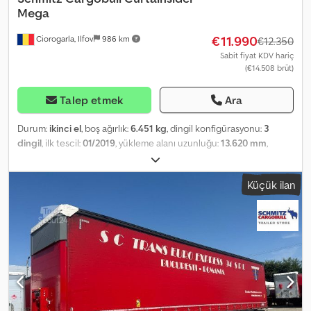
Mega
€11.990
Ciorogarla, Ilfov
986 km
€12.350
Sabit fiyat KDV hariç
(€14.508 brüt)
Talep etmek
Ara
Durum:
ikinci el
, boş ağırlık:
6.451 kg
, dingil konfigürasyonu:
3
dingil
, ilk tescil:
01/2019
, yükleme alanı uzunluğu:
13.620 mm
,
yükleme alanı genişliği:
2.480 mm
, yükleme alanı yüksekliği:
2.900
mm
, yükleme alanı hacmi:
97 m³
, süspansiyon:
hava
, lastik boyutu:
Küçük ilan
435/50 R19,5
, dingil mesafesi:
7.700 mm
, renk:
mavi
, Üretim yılı:
2019
, Donanım:
ABS
, Boş ağırlık: 6.451 kg, DIN EN 12642 (kod XL)
sertifikası, Yükleme alanı (U G Y): 13.620 mm x 2.480 mm x 2.900 mm.
Lastik ebatı: 435/50 R19.5, DC 9.5 sertifikası, Yükleme alanı hacmi:
97 m³, 1. aks: , 2. aks: , 3. aks: , Havalı süspansiyon, Arka alt koruma,
Elektronik Fren Sistemi (EBS), 1x15 ve 2x7 pin fiş, Antispray. Tüm
mevcut araçların genel bir görünümünü web sitemizde
bulabilirsiniz. Finansman gerekiyor mu? Bireysel finansman
çözümleri, tam servis sözleşmeleri ve telematik hizmetler