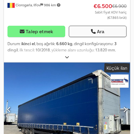
€6.500
Ciorogarla, Ilfov
986 km
€6.900
Sabit fiyat KDV hariç
(€7.865 brüt)
Talep etmek
Ara
Durum:
ikinci el
, boş ağırlık:
6.660 kg
, dingil konfigürasyonu:
3
dingil
, ilk tescil:
10/2018
, yükleme alanı uzunluğu:
13.820 mm
,
yükleme alanı genişliği:
2.480 mm
, yükleme alanı yüksekliği:
2.795
mm
, yükleme alanı hacmi:
95 m³
, lastik boyutu:
385/55 R22,5
, dingil
Küçük ilan
mesafesi:
7.700 mm
, renk:
mavi
, Üretim yılı:
2018
, Boş ağırlık: 6660
kg, Yükleme alanı (U G Y): 13.820 mm x 2.480 mm x 2.795 mm. Lastik
ebadı: 385/55 R22.5, Yükleme alanı hacmi: 95 m³. 1. dingil: , 2. dingil: ,
3. dingil: , Kaldırılabilir dingil. Mevcut tüm araçların genel
görünümünü web sitemizde bulabilirsiniz. Finansman mı
gerekiyor? Bireysel finansman çözümleri, tam hizmet sözleşmeleri
ve telematik hizmetler sunuyoruz. Size kişisel olarak danışmaktan
memnuniyet duyarız. Codpeyi Rxnefx Al Derf