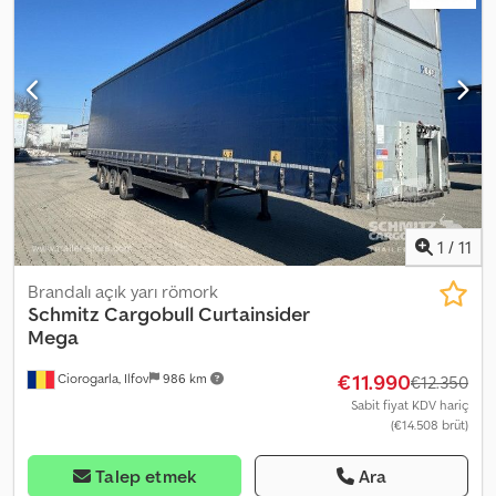
435/50 R19.5, DC 9.5 sertifikası, Yük hacmi: 97 m³. 1. dingil: , 2. dingil: ,
3. dingil: , Havalı süspansiyon, Arka alt koruma, Elektronik Fren
Sistemi (EBS), 1x15 ve 2x7 pinli fiş, Antispray. Tüm mevcut
araçlarımızın genel bir görünümü web sitemizde bulabilirsiniz.
Finansman mı gerekli? Bireysel finansman çözümleri, tam servis
sözleşmeleri ve telematik hizmetler sunuyoruz. Size kişisel olarak
danışmanlık yapmaktan memnuniyet duyarız. Credpfxjyt Tpwj Al
Def
1
/
11
Brandalı açık yarı römork
Schmitz Cargobull
Curtainsider
Mega
€11.990
Ciorogarla, Ilfov
986 km
€12.350
Sabit fiyat KDV hariç
(€14.508 brüt)
Talep etmek
Ara