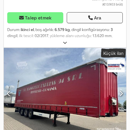
(€13.903 brüt)
Talep etmek
Ara
Durum:
ikinci el
, boş ağırlık:
6.579 kg
, dingil konfigürasyonu:
3
dingil
, ilk tescil:
02/2017
, yükleme alanı uzunluğu:
13.620 mm
,
yükleme alanı genişliği:
2.480 mm
, yükleme alanı yüksekliği:
2.900
mm
, yükleme alanı hacmi:
97 m³
, süspansiyon:
hava
, lastik boyutu:
Küçük ilan
385/55 R22,5
, dingil mesafesi:
7.700 mm
, renk:
mavi
, Üretim yılı:
2017
, Donanım:
ABS
, Boş ağırlık: 6579 kg, DIN EN 12642 (XL kodu)
sertifikası, Yükleme alanı (U x G x Y): 13.620 mm x 2.480 mm x 2.900
mm, Lastik boyutu: 385/55 R22.5, Yükleme alanı hacmi: 97 m³, 1. aks: ,
2. aks: , 3. aks: , Hava süspansiyonu, Arka tampon, Elektronik Fren
Sistemi (EBS), 1x15 ve 2x7 pinli bağlantı, Su sıçramasını önleyici,
Web sitemizde bulunan tüm araçların genel bir listesini
inceleyebilirsiniz. Finansmana ihtiyacınız var mı? Size özel
finansman çözümleri, kapsamlı servis sözleşmeleri ve telematik
hizmetleri sunuyoruz. Size kişisel olarak danışmanlık yapmaktan
memnuniyet duyarız. Crjdpfx Alozpcacs Def