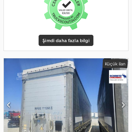
kutusu, Yedek lastik tutucu (2x), Sabit destek ayağı, Kayar tavan,
Bağlantı fişi 1x15- ve 2x7-kutup, Antisprey, Gümrük mühürleri,
Kaldırılabilir (hidrolik) tavan, Crsdjzrqd Ispfx Al Def
Şimdi daha fazla bilgi
Küçük ilan