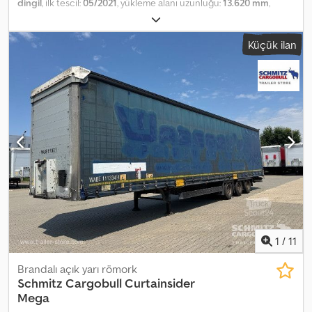
dingil
, ilk tescil:
05/2021
, yükleme alanı uzunluğu:
13.620 mm
,
yükleme alanı genişliği:
2.480 mm
, yükleme alanı yüksekliği:
2.780
mm
, yükleme alanı hacmi:
93 m³
, süspansiyon:
hava
, lastik boyutu:
Küçük ilan
385/65 R22,5
, dingil mesafesi:
7.700 mm
, renk:
gri
, Üretim yılı:
2021
,
Donanım:
ABS
, Boş ağırlık: 6.208 kg, DIN EN 12642 (kod XL)
sertifikalı, Yükleme alanı (U G Y): 13.620 mm x 2.480 mm x 2.780 mm.
Lastik ölçüsü: 385/65 R22.5, Yükleme alanı hacmi: 93 m³, 1. aks: , 2.
aks: , 3. aks: , Havalı süspansiyon, Arka alt koruma, Elektronik Fren
Sistemi (EBS), 1x15 ve 2x7 pinli priz, Su sıçratmaz koruma
(Antispray). Tüm araçların genel görünümünü web sitemizde
bulabilirsiniz. Finansman mı gerekiyor? Bireysel finansman
çözümleri, tam hizmet sözleşmeleri ve telematik hizmetler
sunuyoruz. Size kişisel olarak danışmaktan memnuniyet duyarız.
Crsdpszq Hrxofx Al Dsf
1
/
11
Brandalı açık yarı römork
Schmitz Cargobull
Curtainsider
Mega