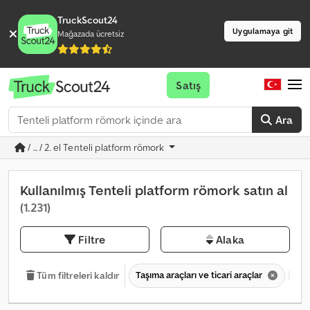
TruckScout24
Uygulamaya git
Mağazada ücretsiz
Satış
Ara
/ ... / 2. el Tenteli platform römork
Kullanılmış Tenteli platform römork satın al
(1.231)
Filtre
Alaka
Taşıma araçları ve ticari araçlar
Tre
Tüm filtreleri kaldır