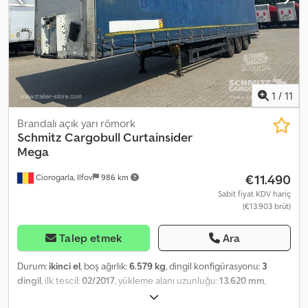
sitemizde bulabilirsiniz. Finansman mı gerekiyor? Bireysel
finansman çözümleri, tam hizmet sözleşmeleri ve telematik
hizmetler sunuyoruz. Size kişisel olarak danışmaktan memnuniyet
duyarız. Credpfsu Imz Ajx Al Dsf
1
/
11
Brandalı açık yarı römork
Schmitz Cargobull
Curtainsider
Mega
€11.490
Ciorogarla, Ilfov
986 km
Sabit fiyat KDV hariç
(€13.903 brüt)
Talep etmek
Ara
Durum:
ikinci el
, boş ağırlık:
6.579 kg
, dingil konfigürasyonu:
3
dingil
, ilk tescil:
02/2017
, yükleme alanı uzunluğu:
13.620 mm
,
yükleme alanı genişliği:
2.480 mm
, yükleme alanı yüksekliği:
2.900