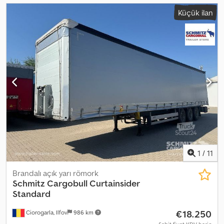
Küçük ilan
1
/
11
Brandalı açık yarı römork
Schmitz Cargobull
Curtainsider
Standard
€18.250
Ciorogarla, Ilfov
986 km