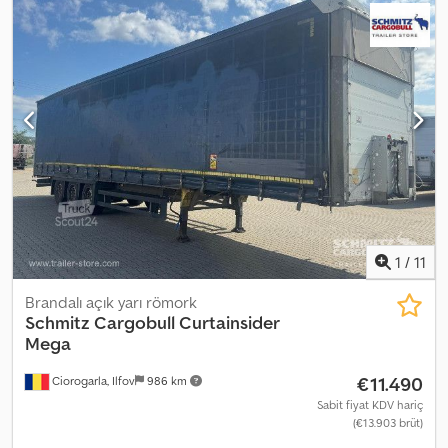
2023
, Donanım:
ABS
, Boş ağırlık: 6524 kg, DIN EN 12642 (XL kodu)
sertifikası, Yükleme alanı (U x G x Y): 13.620 mm x 2.480 mm x 2.900
mm, Lastik ölçüsü: 435/50 R19.5, Yükleme alanı hacmi: 97 m³, 1. aks: ,
2. aks: , 3. aks: , Hava süspansiyonu, Arka tampon, Kaldırılabilir aks,
Elektronik Fren Sistemi (EBS), 1x15 ve 2x7 pinli fiş, Su sıçratma
önleyici, Web sitemizde bulunan tüm araçların genel bir listesine
göz atabilirsiniz. Finansmana ihtiyacınız var mı? Size özel finansman
çözümleri, kapsamlı servis sözleşmeleri ve telematik hizmetleri
sunuyoruz. Size kişisel olarak danışmanlık yapmaktan memnuniyet
duyarız. Credpozpb Uxofx Al Dof
1
/
11
Brandalı açık yarı römork
Schmitz Cargobull
Curtainsider
Mega
€11.490
Ciorogarla, Ilfov
986 km
Sabit fiyat KDV hariç
(€13.903 brüt)