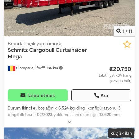
sunuyoruz. Size kişisel olarak danışmaktan memnuniyet duyarız.
Cedeyt Tpqspfx Al Djrf
1
/
11
Brandalı açık yarı römork
Schmitz Cargobull
Curtainsider
Mega
€20.750
Ciorogarla, Ilfov
986 km
Sabit fiyat KDV hariç
(€25.108 brüt)
Talep etmek
Ara
Durum:
ikinci el
, boş ağırlık:
6.524 kg
, dingil konfigürasyonu:
3
dingil
, ilk tescil:
02/2023
, yükleme alanı uzunluğu:
13.620 mm
,
yükleme alanı genişliği:
2.480 mm
, yükleme alanı yüksekliği:
2.900
mm
, yükleme alanı hacmi:
97 m³
, süspansiyon:
hava
, lastik boyutu:
Küçük ilan
435/50 R19,5
, dingil mesafesi:
7.700 mm
, renk:
kırmızı
, Üretim yılı: