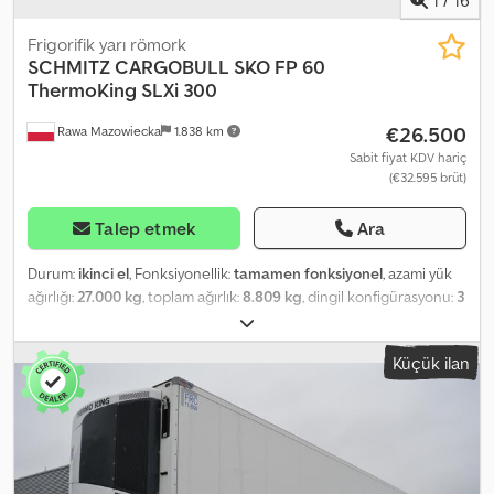
Frigorifik yarı römork
SCHMITZ CARGOBULL
SKO FP 60
ThermoKing SLXi 300
€26.500
Rawa Mazowiecka
1.838 km
Sabit fiyat KDV hariç
(€32.595 brüt)
Talep etmek
Ara
Durum:
ikinci el
, Fonksiyonellik:
tamamen fonksiyonel
, azami yük
ağırlığı:
27.000 kg
, toplam ağırlık:
8.809 kg
, dingil konfigürasyonu:
3
dingil
, ilk tescil:
08/2019
, toplam uzunluk:
13.400 mm
, toplam
genişlik:
2.460 mm
, süspansiyon:
hava
, renk:
beyaz
, Üretim yılı:
Küçük ilan
2019
, Donanım:
hidrolik direksiyon, soğutma ünitesi, tam servis
geçmişi
, teknik özellikler Soğutma ünitesi – THERMO KING SLXi
300, dizel ve elektrikli Aks üreticisi – Schmitz Rotos Tam hava
süspansiyonu 4 çelik çubuklu, yalıtımlı arka kapılar FP yalıtımlı yan
duvar, 60 mm Kapak tutuculu, plastik alet kutusu Plastik tank, 245
litre Elektronik fren sistemi EBS Kilitlenme önleyici sistem ABS