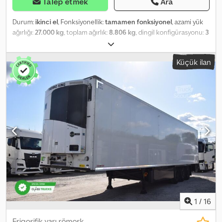
Talep etmek
Ara
Durum:
ikinci el
, Fonksiyonellik:
tamamen fonksiyonel
, azami yük
ağırlığı:
27.000 kg
, toplam ağırlık:
8.806 kg
, dingil konfigürasyonu:
3
dingil
, ilk tescil:
03/2021
, toplam uzunluk:
14.040 mm
, toplam
genişlik:
2.600 mm
, süspansiyon:
hava
, renk:
beyaz
, Üretim yılı:
Küçük ilan
2021
, Donanım:
hidrolik direksiyon, soğutma ünitesi, tam servis
geçmişi
, teknik özellikler Soğutma ünitesi Thermo King SLX i 300-
50, Dizel/Elektrik, i-Box dahil, veri kaydı özelliği ile (CargoW) Hava
süspansiyonlu ve disk frenli KRONE akslar Lastik bilgileri Ön sol - 5
mm Ön sağ - 5 mm Orta sol - 5 mm Orta sağ - 5 mm Arka sol - 5 mm
Arka sağ - 5 mm Chedpozrkzysfx Aftja
1
/
16
Frigorifik yarı römork