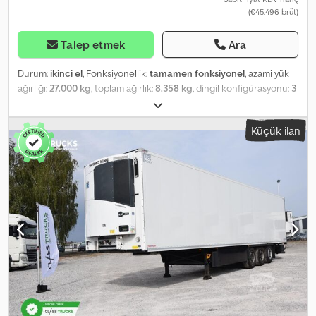
(€45.496 brüt)
Talep etmek
Ara
Durum:
ikinci el
, Fonksiyonellik:
tamamen fonksiyonel
, azami yük
ağırlığı:
27.000 kg
, toplam ağırlık:
8.358 kg
, dingil konfigürasyonu:
3
dingil
, ilk tescil:
03/2021
, toplam uzunluk:
13.550 mm
, toplam
genişlik:
2.600 mm
, süspansiyon:
hava
, renk:
beyaz
, Üretim yılı:
Küçük ilan
2021
, Donanım:
hidrolik direksiyon, soğutma ünitesi, tam servis
geçmişi
, teknik özellikler FP 60 SMART. Yüksekliği ayarlanabilen,
çift katlı V7 1650 model, 11x3 EURO palet kapasiteli. E-motorlu ve
akülü CARRIER VECTOR 1550, tek sıcaklık bölmeli soğutma ünitesi
için kurulum paketi, SKO. Çift arka kapılar (FP, NX17), çift paslanmaz
çelik kilitleme çubuklu, köpükten yalıtımlı. Cihazın arkasında
bulunan, kapak tutuculu, bölmeli ve çekmeceli plastik alet kutusu.
SCHMITZ siyah plastik yakıt tankı, 245 litre, 1 adet doldurma ağzı;
biyodizel uyumlu. Lastikler 385/65 R22,5. Toplam uzunluk: 13550
mm. Römorkun toplam genişliği: 2600 mm. Toplam yükseklik
(yüksüz): 4008 mm. 36 Euro-/24 ISO palet kapasiteli palet rafı.
ROTOS SCB süspansiyon sistemi (disk frenler). Ön aks kaldırma
özelliği. Lastik bilgileri Codpfx Afozrdk Isteha Ön sol - 5 mm Ön sağ