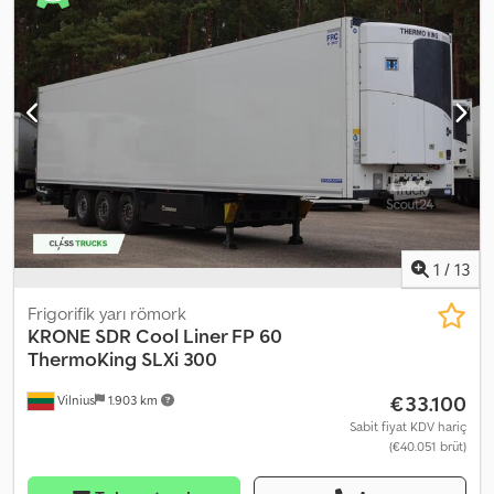
50, BlueBox, OptiSet ve Modulation özellikli. CargoWatch için 2
adet sıcaklık sensörü. FP çift kanatlı izole arka kapı, NX17 köpük
dolgulu, çift paslanmaz çelik kilitli, mekanik. Cihazın arkasında
kapak tutuculu, kılıflı ve çekmeceli plastik alet kutusu. SCHMITZ
siyah plastik yakıt deposu 245 lt, 1 dolum ağzı; Biyodizel uyumlu.
Lastikler 385/65 R22,5. Toplam uzunluk - 13.550 mm. Römorkun
toplam genişliği: 2.600 mm. Toplam yükseklik (yüksüz) – 4.000 mm.
36 Euro veya 24 ISO palet için palet rafı. ROTOS SCB şasi (disk
frenli). Lastik Bilgileri Csdpfxszrtn Ao Afteha Ön sol - 5 mm Ön sağ -
5 mm Orta sol - 5 mm Orta sağ - 5 mm Arka sol - 5 mm Arka sağ - 5
mm
1
/
13
Frigorifik yarı römork
KRONE
SDR Cool Liner FP 60
ThermoKing SLXi 300
€33.100
Vilnius
1.903 km
Sabit fiyat KDV hariç
(€40.051 brüt)