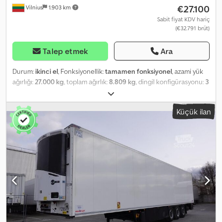
€27.100
Vilnius
1.903 km
Sabit fiyat KDV hariç
(€32.791 brüt)
Talep etmek
Ara
Durum:
ikinci el
, Fonksiyonellik:
tamamen fonksiyonel
, azami yük
ağırlığı:
27.000 kg
, toplam ağırlık:
8.809 kg
, dingil konfigürasyonu:
3
dingil
, ilk tescil:
05/2019
, toplam uzunluk:
13.400 mm
, toplam
genişlik:
2.460 mm
, süspansiyon:
hava
, renk:
beyaz
, Üretim yılı:
Küçük ilan
2019
, Donanım:
hidrolik direksiyon, soğutma ünitesi, tam servis
geçmişi
, Teknik Özellikler Soğutma Ünitesi - THERMO KING SLXi
300, Dizel ve Elektrikli Aks Üreticisi - Schmitz Rotos Tam havalı
süspansiyon 4 çelik çubuklu izoleli arka kapılar FP yalıtımlı yan
duvar, 60 mm Kapak tutuculu plastik alet kutusu Plastik yakıt tankı,
245 litre Elektronik Fren Sistemi (EBS) Anti Blokaj Sistemi (ABS)
ROTOS SCB (Disk frenli) Termometre Arka kapıda havalandırma
menfezi Arka kapı için kontak anahtarı Alüminyum zeminler 2
tekerlek taşıyıcı için sepet (6+1) lastik - 385/65R22.5 (11.75x22.5) Çift
katlı sistem, 22 kirişli Yükleme kapasitesi: 33/66 Euro palet Uzunluk
/ Genişlik / Yükseklik - 1340cm / 249cm / 265cm Azami ağırlık, yük