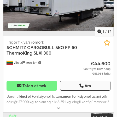
2600 mm. Toplam yükseklik (boş) – 4009 mm. 36 adet Avrupa/24
adet ISO palet için palet rafı. ROTOS SCB süspansiyon sistemi (disk
frenler). Sol arka kapının üst kısmında 1 adet yalıtımlı havalandırma
kapağı. Lastik bilgileri Ön sol - 6 mm Ön sağ - 6 mm Orta sol - 12
mm Orta sağ - 12 mm Arka sol - 9 mm Arka sağ - 9 mm Chedpfxozq
Dmmo Aftoa
1
/
12
Frigorifik yarı römork
SCHMITZ CARGOBULL
SKO FP 60
ThermoKing SLXi 300
€44.600
Vilnius
1.903 km
Sabit fiyat KDV hariç
(€53.966 brüt)
Talep etmek
Ara
Durum:
ikinci el
, Fonksiyonellik:
tamamen fonksiyonel
, azami yük
ağırlığı:
27.000 kg
, toplam ağırlık:
8.351 kg
, dingil konfigürasyonu:
3
dingil
, ilk tescil:
02/2023
, toplam uzunluk:
13.550 mm
, toplam
genişlik:
2.600 mm
, süspansiyon:
hava
, renk:
beyaz
, Üretim yılı: