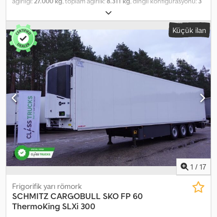
ağırlığı:
27.000 kg
, toplam ağırlık:
8.311 kg
, dingil konfigürasyonu:
3
dingil
, ilk tescil:
03/2023
, toplam uzunluk:
13.310 mm
, toplam
genişlik:
2.490 mm
, süspansiyon:
hava
, renk:
beyaz
, Üretim yılı:
Küçük ilan
2023
, Donanım:
hidrolik direksiyon, soğutma ünitesi, tam servis
geçmişi
, teknik özellikler THERMO KING SLXi 300 - 50, BlueBox,
OptiSet ve modülasyon özellikleriyle Çift duvarlı, yalıtımlı arka
kapılar (FP, NX17), çift paslanmaz çelik kilitleme çubuklu, köpük
malzemeden Şeffaf kapaklı, kılıflı ve çekmeceli plastik alet kutusu,
dolabın arkasında SCHMITZ siyah plastik yakıt tankı, 245 litre, 1
adet dolum ağzı; biyodizel uyumlu 385/65R22.5 13550 mm 2600 mm
4009 mm 36 adet Euro palet / 24 adet ISO palet kapasiteli palet
rafı ROTOS SCB süspansiyon sistemi (disk frenler) Sol arka kapının
üst kısmında 1 adet yalıtımlı havalandırma klapası Lastik bilgileri Ön
sol - 5 mm Chsdpfx Ajzqplnoftoa Ön sağ - 5 mm Orta sol - 8 mm
Orta sağ - 8 mm Arka sol - 10 mm Arka sağ - 8 mm
1
/
17
Frigorifik yarı römork
SCHMITZ CARGOBULL
SKO FP 60
ThermoKing SLXi 300