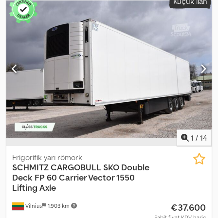
Küçük ilan
2023
, Donanım:
hidrolik direksiyon, soğutma ünitesi, tam servis
geçmişi
, teknik özellikler FP 60 SMART. THERMO KING SLXi 300 -
50 (BlueBox, OptiSet ve Modülasyon özellikleriyle). İzolasyonlu çift
arka kapı (FP, NX17), köpükten yapılmış ve çift paslanmaz çelik
kilitleme çubuklarına sahip. Dolap arkasında bulunan, kapak
tutuculu, bölmeli ve çekmeceli plastik alet kutusu. SCHMITZ siyah
plastik yakıt tankı, 245 litre, 1 adet doldurma ağzı; biyodizel uyumlu.
Lastikler: 385/65 R22.5. Toplam uzunluk: 13550 mm. Römorkun
toplam genişliği: 2600 mm. Toplam yükseklik (yüksüz): 4009 mm. 36
Euro palet / 24 ISO palet kapasiteli palet rafı. ROTOS SCB
süspansiyonu (disk frenler). Sol arka kapının üst kısmında bulunan
1 adet izolasyonlu havalandırma klapası. Lastik Bilgileri Ön sol: 5 mm
Ön sağ: 5 mm Orta sol: 5 mm Orta sağ: 5 mm Arka sol: 5 mm Arka
sağ: 5 mm Chodpfx Afjzrdl Estja
1
/
14
Frigorifik yarı römork
SCHMITZ CARGOBULL
SKO Double
Deck FP 60 Carrier Vector 1550
Lifting Axle
€37.600
Vilnius
1.903 km
Sabit fiyat KDV hariç