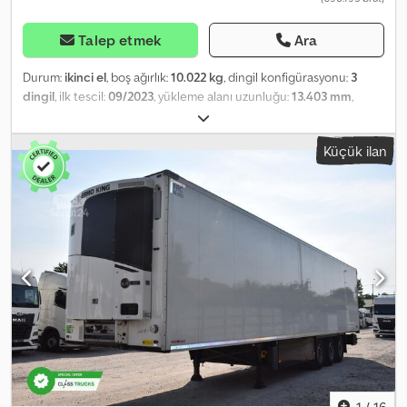
Talep etmek
Ara
Durum:
ikinci el
, boş ağırlık:
10.022 kg
, dingil konfigürasyonu:
3
dingil
, ilk tescil:
09/2023
, yükleme alanı uzunluğu:
13.403 mm
,
yükleme alanı genişliği:
2.460 mm
, yükleme alanı yüksekliği:
2.700
mm
, yükleme alanı hacmi:
89 m³
, süspansiyon:
hava
, lastik boyutu:
Küçük ilan
385/65 R22,5
, dingil mesafesi:
7.600 mm
, renk:
yeşil
, Üretim yılı:
2023
, Donanım:
ABS
, Boş ağırlık: 10.022 kg, Sertifikalı yük emniyeti,
Yükleme alanı (U G Y): 13.403 mm x 2.460 mm x 2.700 mm, Lastik
ebadı: 385/65 R22.5, DIN EN 12642 (kod XL) sertifikası, Yükleme alanı
hacmi: 89 m³, 1. aks: , 2. aks: , 3. aks: , Havalı süspansiyon, Arka alt
koruma, Palet kutusu, Elektronik Fren Sistemi (EBS), Yangın
söndürücü yuvası, Feribot sabitleme kancaları, Havalandırmasız
ISO bölme duvarı, Sıcaklık kaydedici, 1x15 ve 2x7 pinli priz, Antisprey,
Telematik sistem, Saklama kutusu, Jeneratör aksı, Soğutucu
üniteler için yüksek voltajlı batarya paketi. Mevcut tüm araçlarımızı
web sitemizde bulabilirsiniz. Finansman mı gerekli? Bireysel
finansman çözümleri, tam servis sözleşmeleri ve telematik
hizmetler sunuyoruz. Size memnuniyetle kişisel olarak danışmanlık
yaparız. Chjdjxn Urhopfx Aftja
1
/
16