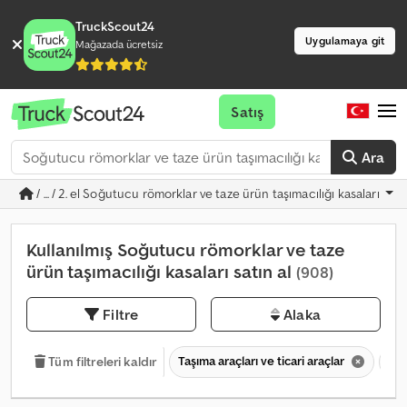
TruckScout24
Uygulamaya git
Mağazada ücretsiz
Satış
Ara
/ ... / 2. el Soğutucu römorklar ve taze ürün taşımacılığı kasaları
Kullanılmış Soğutucu römorklar ve taze
ürün taşımacılığı kasaları satın al
(908)
Filtre
Alaka
Taşıma araçları ve ticari araçlar
Tre
Tüm filtreleri kaldır