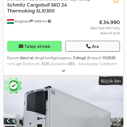
Schmitz Cargobull
SKO 24
Thermoking SLXI300
€34.990
Kisigmand
1.688 km
Sabit fiyat KDV hariç
(€44.437 brüt)
Talep etmek
Ara
Durum:
ikinci el
, dingil konfigürasyonu:
3 dingil
, ilk tescil:
11/2020
,
renk:
gri
, Üretim yılı:
2020
, Donanım:
ABS
, - Arka kapılar Cjdpfezrm
Uvsx Aftoha - EBS
Küçük ilan