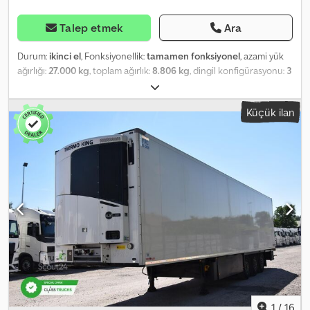
Talep etmek
Ara
Durum:
ikinci el
, Fonksiyonellik:
tamamen fonksiyonel
, azami yük
ağırlığı:
27.000 kg
, toplam ağırlık:
8.806 kg
, dingil konfigürasyonu:
3
dingil
, ilk tescil:
07/2024
, toplam uzunluk:
13.310 mm
, toplam
genişlik:
2.600 mm
, süspansiyon:
hava
, dingil mesafesi:
746 mm
,
Küçük ilan
renk:
beyaz
, Üretim yılı:
2024
, Donanım:
hidrolik direksiyon,
soğutma ünitesi, tam servis geçmişi
, Teknik Özellikler FP60 Kasa:
Cool Liner Standart tipi (Çift katlı çelik) Soğutma ünitesi: Thermo
King SLX i 300-50, Dizel/Elektrik, i-Box (veri kaydı özelliği olan) ve 2
sensör, elektronik modülasyon, başlatma-durdurma sistemi dahil
Montaj ve devreye alma dahil Arka taraftan manuel olarak
çalıştırılan 4 adet kapı kilidi. Alet kutusu, PVC, aksların arkasında sol
tarafta, boyutlar yaklaşık 650 x 490 x 450 mm Yaklaşık 240 litre
kapasiteli plastik yakıt tankı, her iki tarafta tank ağzı, silindir kilitli
kapak 6 x 385/65 R 22,5 İç uzunluk: 13.310 mm İç genişlik: yaklaşık
2.460 mm Csdpfx Aozaqvzefteha Toplam yükseklik (yüksüz):
yaklaşık 4000 mm 4 çift feribot sabitleme halatı 36 Avrupa palet
için palet kutusu Hava süspansiyonlu ve disk frenli KRONE akslar
(ofset 120) Ön duvarda, sol üstte havalandırma kapağı Arka
1
/
16