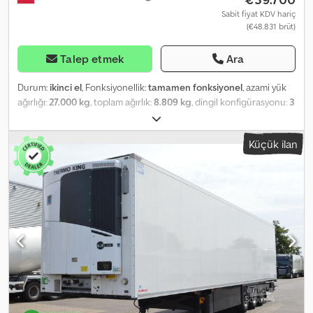
Sabit fiyat KDV hariç
(€48.831 brüt)
Talep etmek
Ara
Durum:
ikinci el
, Fonksiyonellik:
tamamen fonksiyonel
, azami yük
ağırlığı:
27.000 kg
, toplam ağırlık:
8.809 kg
, dingil konfigürasyonu:
3
dingil
, ilk tescil:
03/2022
, toplam uzunluk:
14.040 mm
, toplam
genişlik:
2.600 mm
, süspansiyon:
hava
, renk:
beyaz
, Üretim yılı:
Küçük ilan
2022
, Donanım:
hidrolik direksiyon, soğutma ünitesi, tam servis
geçmişi
, Teknik Özellikler FP 60 SMART. THERMO KING SLXi 300 -
50, BlueBox, OptiSet ve Modulation özellikli. CargoWatch için 2
adet sıcaklık sensörü. FP çift kanatlı izole arka kapı, NX17 köpük
dolgulu, çift paslanmaz çelik kilitli, mekanik. Cihazın arkasında
kapak tutuculu, kılıflı ve çekmeceli plastik alet kutusu. SCHMITZ
siyah plastik yakıt deposu 245 lt, 1 dolum ağzı; Biyodizel uyumlu.
Lastikler 385/65 R22,5. Toplam uzunluk - 13.550 mm. Römorkun
toplam genişliği: 2.600 mm. Toplam yükseklik (yüksüz) – 4.000 mm.
36 Euro veya 24 ISO palet için palet rafı. ROTOS SCB şasi (disk
frenli). Lastik Bilgileri Ön sol - 5 mm Ön sağ - 5 mm Orta sol - 5 mm
Orta sağ - 5 mm Arka sol - 5 mm Chedpfezrdr Ssx Aftsa Arka sağ - 5