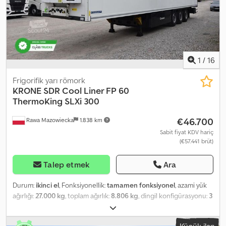
1
/
16
Frigorifik yarı römork
KRONE
SDR Cool Liner FP 60
ThermoKing SLXi 300
€46.700
Rawa Mazowiecka
1.838 km
Sabit fiyat KDV hariç
(€57.441 brüt)
Talep etmek
Ara
Durum:
ikinci el
, Fonksiyonellik:
tamamen fonksiyonel
, azami yük
ağırlığı:
27.000 kg
, toplam ağırlık:
8.806 kg
, dingil konfigürasyonu:
3
dingil
, ilk tescil:
08/2024
, toplam uzunluk:
13.310 mm
, toplam
genişlik:
2.600 mm
, süspansiyon:
hava
, dingil mesafesi:
746 mm
,
Küçük ilan