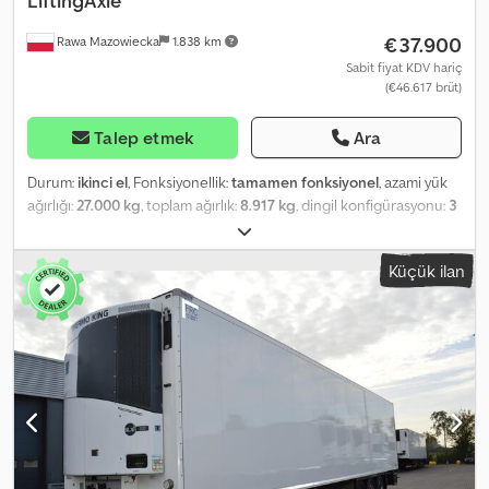
LiftingAxle
€37.900
Rawa Mazowiecka
1.838 km
Sabit fiyat KDV hariç
(€46.617 brüt)
Talep etmek
Ara
Durum:
ikinci el
, Fonksiyonellik:
tamamen fonksiyonel
, azami yük
ağırlığı:
27.000 kg
, toplam ağırlık:
8.917 kg
, dingil konfigürasyonu:
3
dingil
, ilk tescil:
02/2021
, toplam uzunluk:
14.040 mm
, toplam
genişlik:
2.600 mm
, süspansiyon:
hava
, renk:
beyaz
, Üretim yılı:
Küçük ilan
2021
, Donanım:
hidrolik direksiyon, soğutma ünitesi, tam servis
geçmişi
, Teknik özellikler FP 60 SMART. Csdpezrdrxefx Aftjha 11x3
EURO palet için 22 ALU kirişli yükseklik ayarlı çift kat V7 1650.
THERMO KING SLXi 300 - 50, BlueBox, OptiSet ve modülasyon
özellikli. Çift cidarlı, izolasyonlu arka kapılar (FP, NX17), köpük
dolgulu, çift paslanmaz çelik kilitli kapanma kolu ile. Cihazın
arkasında kapak tutuculu, muhafazalı ve çekmeceli plastik alet
kutusu. SCHMITZ marka siyah plastik yakıt deposu, 245 lt, 1 dolum
ağzı; BİO-dizel uyum belgeli. Lastikler – 385/65R22.5. Toplam
uzunluk – 13.550 mm. Treyler toplam genişliği: 2.600 mm. Toplam