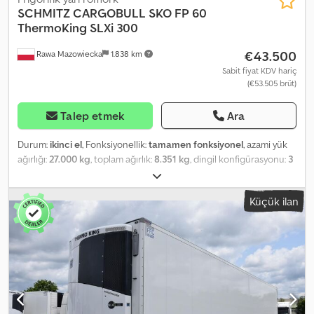
SCHMITZ CARGOBULL
SKO FP 60
ThermoKing SLXi 300
€43.500
Rawa Mazowiecka
1.838 km
Sabit fiyat KDV hariç
(€53.505 brüt)
Talep etmek
Ara
Durum:
ikinci el
, Fonksiyonellik:
tamamen fonksiyonel
, azami yük
ağırlığı:
27.000 kg
, toplam ağırlık:
8.351 kg
, dingil konfigürasyonu:
3
dingil
, ilk tescil:
03/2023
, toplam uzunluk:
13.550 mm
, toplam
genişlik:
2.600 mm
, süspansiyon:
hava
, renk:
beyaz
, Üretim yılı:
Küçük ilan
2023
, Donanım:
hidrolik direksiyon, soğutma ünitesi, tam servis
geçmişi
, teknik özellikler FP 60 SMART. THERMO KING SLXi 300 -
50, BlueBox, OptiSet ve modülasyon ile. Yalıtımlı çift arka kapı (FP,
NX17), çift paslanmaz çelik kilitleme çubukları ile köpükten
yapılmıştır. Dolap arkasında kapak tutuculu, muhafaza ve
çekmeceli plastik alet kutusu. SCHMITZ siyah plastik yakıt tankı
245 litre, 1 adet doldurma ağzı; Biyo-dizel uyumlu. Lastikler 385/65
R22.5. Toplam uzunluk – 13550 mm. Römorkun toplam genişliği –