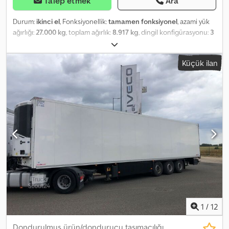
Talep etmek
Ara
Durum:
ikinci el
, Fonksiyonellik:
tamamen fonksiyonel
, azami yük
ağırlığı:
27.000 kg
, toplam ağırlık:
8.917 kg
, dingil konfigürasyonu:
3
dingil
, ilk tescil:
08/2021
, toplam uzunluk:
14.040 mm
, toplam
genişlik:
2.600 mm
, süspansiyon:
hava
, renk:
beyaz
, Üretim yılı:
Küçük ilan
2021
, Donanım:
hidrolik direksiyon, soğutma ünitesi, tam servis
geçmişi
, teknik özellikler FP 60 SMART. Yüksekliği ayarlanabilir, çift
katlı V7 1650 platformu, 11x3 adet Avrupa standardı palet için, 22
adet alüminyum destek ile. THERMO KING SLXi 300 - 50, BlueBox,
OptiSet ve modülasyon özellikleriyle. Yalıtımlı, çift arka kapı (FP,
NX17), çift paslanmaz çelik kilitleme çubuklu, köpükten yapılmıştır.
Cihazın arkasında bulunan, plastik alet kutusu, kapak tutucu,
bölmeler ve çekmece ile birlikte. SCHMITZ marka, siyah plastik
yakıt tankı, 245 litre, 1 adet doldurma ağzı; biyodizel uyumlu.
Lastikler - 385/65R22.5. Toplam uzunluk - 13550 mm. Römorkun
toplam genişliği: 2600 mm. Toplam yükseklik (yüksüz) – 4008 mm.
36 adet Avrupa standardı/24 adet ISO palet için palet rafı. ROTOS
SCB süspansiyon sistemi (disk frenler). Lastik bilgileri Ön sol - 5 mm
Ön sağ - 5 mm Orta sol - 9 mm Orta sağ - 9 mm Arka sol - 5 mm
1
/
12
Chedpfx Aezpv Hpjftea Arka sağ - 5 mm
Dondurulmuş ürün/dondurucu taşımacılığı