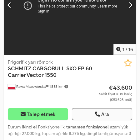
(ABS) ROTOS SCB (disk frenler) Termometre Arka kapıda
havalandırma kapağı Arka kapı için kontak anahtarı Alüminyum
zeminler 2 tekerlek taşıyıcı için sepet (6+1) lastik - 385/65R22.5
(11.75x22.5) Çift katlı, 22 kirişli Taşıma kapasitesi: 33/66 Euro palet
Uzunluk / Genişlik / Yükseklik - 1340cm / 249cm / 265 cm Azami
ağırlık, yük ile - 39.000 kg Boş ağırlık - 8.843 kg Cjdpfx Afszdqa
Hstjha 3 aks 36 Euro paletlik palet rafı Lastik bilgileri Ön sol - 8 mm
Ön sağ - 8 mm Orta sol - 8 mm Orta sağ - 8 mm Arka sol - 9 mm
1
/
16
Arka sağ - 9 mm
Frigorifik yarı römork
SCHMITZ CARGOBULL
SKO FP 60
Carrier Vector 1550
€43.600
Rawa Mazowiecka
1.838 km
Sabit fiyat KDV hariç
(€53.628 brüt)
Talep etmek
Ara
Durum:
ikinci el
, Fonksiyonellik:
tamamen fonksiyonel
, azami yük
ağırlığı:
27.000 kg
, toplam ağırlık:
8.275 kg
, dingil konfigürasyonu:
3