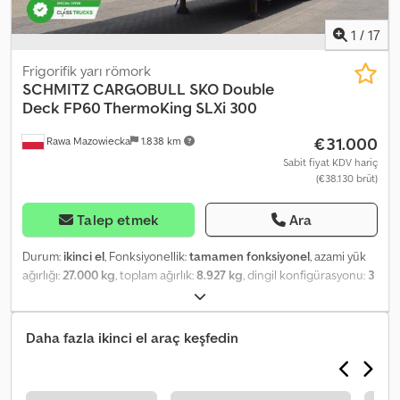
mm
1
/
17
Frigorifik yarı römork
SCHMITZ CARGOBULL
SKO Double
Deck FP60 ThermoKing SLXi 300
€31.000
Rawa Mazowiecka
1.838 km
Sabit fiyat KDV hariç
(€38.130 brüt)
Talep etmek
Ara
Durum:
ikinci el
, Fonksiyonellik:
tamamen fonksiyonel
, azami yük
ağırlığı:
27.000 kg
, toplam ağırlık:
8.927 kg
, dingil konfigürasyonu:
3
dingil
, ilk tescil:
11/2020
, toplam uzunluk:
14.040 mm
, toplam
genişlik:
2.600 mm
, süspansiyon:
hava
, renk:
beyaz
, Üretim yılı:
2020
, Donanım:
hidrolik direksiyon, soğutma ünitesi, tam servis
Daha fazla ikinci el araç keşfedin
geçmişi
, teknik özellikler Soğutma ünitesi – THERMO KING SLXi
300, dizel ve elektrikli Aks üreticisi - SCB Tam hava süspansiyonu
Arka kısımda 4 çelik kilitleme çubuğuyla yalıtımlı çift kanatlı kapılar