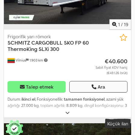
yükseklik (yüksüz) – 4.008 mm. 36 Euro/24 ISO paleti için palet rafı.
ROTOS SCB şasi (disk frenli). Lastik bilgileri Sol ön - 5 mm Sağ ön -
5 mm Sol orta - 5 mm Sağ orta - 5 mm Sol arka - 5 mm Sağ arka - 5
mm
1
/
19
Frigorifik yarı römork
SCHMITZ CARGOBULL
SKO FP 60
ThermoKing SLXi 300
€40.600
Vilnius
1.903 km
Sabit fiyat KDV hariç
(€49.126 brüt)
Talep etmek
Ara
Durum:
ikinci el
, Fonksiyonellik:
tamamen fonksiyonel
, azami yük
ağırlığı:
27.000 kg
, toplam ağırlık:
8.809 kg
, dingil konfigürasyonu:
3
dingil
, ilk tescil:
05/2022
, toplam uzunluk:
14.040 mm
, toplam
genişlik:
2.600 mm
, süspansiyon:
hava
, renk:
beyaz
, Üretim yılı:
Küçük ilan
2022
, Donanım:
hidrolik direksiyon, soğutma ünitesi, tam servis
geçmişi
, Teknik Özellikler FP 60 SMART. THERMO KING SLXi 300 -