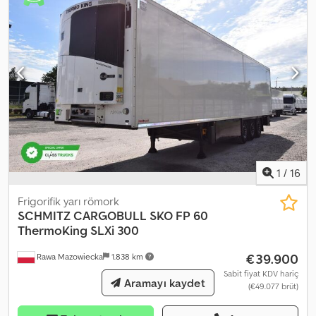
1
/
16
Frigorifik yarı römork
SCHMITZ CARGOBULL
SKO FP 60
ThermoKing SLXi 300
€39.900
Rawa Mazowiecka
1.838 km
Sabit fiyat KDV hariç
Aramayı kaydet
(€49.077 brüt)