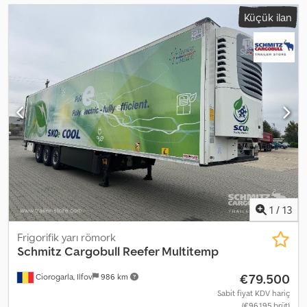
Küçük ilan
1
/
13
Frigorifik yarı römork
Schmitz Cargobull
Reefer Multitemp
€79.500
Ciorogarla, Ilfov
986 km
Sabit fiyat KDV hariç
(€96.195 brüt)