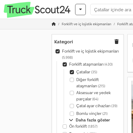
Forklift ve iç lojistik ekipmanları
Forklift a
Kategori
Forklift ve iç lojistik ekipmanları
(5.998)
Forklift ataşmanları
(430)
Çatallar
(35)
Diğer forklift
ataşmanları
(215)
Aksesuar ve yedek
parçalar
(64)
Çatal ayar cihazları
(39)
Bomlu vinçler
(21)
Daha fazla göster
Ön forklift
(1.857)