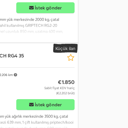
İstek gönder
00 mm yük merkezinde 2000 kg, çatal
dahil kullanılmış GRIPTECH RG2-20
emel uzunluk 850 mm, uzatma 400 mm,
kaldırma kapasitesi, kesit alanı 139 x 62
 Crsdpfx Aszrqbyelbjf
Küçük ilan
CH RG4 35
2.206 km
€1.850
Sabit fiyat KDV hariç
(€2.202 brüt)
İstek gönder
mm yük ağırlık merkezinde 3500 kg, çatal
zi: 639 mm, 1 çift kullanılmış priptech/kooi