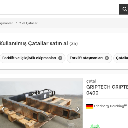
taşmanları
2. el Çatallar
Kullanılmış Çatallar satın al
(35)
Forklift ve iç lojistik ekipmanları
Forklift ataşmanları
Çatall
çatal
GRIPTECH
GRIPT
0400
Friedberg-Derching