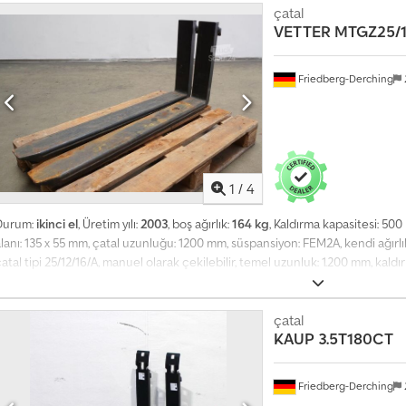
çatal
VETTER
MTGZ25/1
Friedberg-Derching
1
/
4
Durum:
ikinci el
, Üretim yılı:
2003
, boş ağırlık:
164 kg
, Kaldırma kapasitesi: 50
lanı: 135 x 55 mm, çatal uzunluğu: 1200 mm, süspansiyon: FEM2A, kendi ağırl
atal tipi 25/12/16/A, manuel olarak çekilebilir, temel uzunluk: 1.200 mm, kaldır
SP 500'de 2.500 kg, uzatma: 400 mm, tamamen uzatılmış toplam uzunluk: 1.600
ekilmişken LSP 1.200 mm'de 678 kg, bağlantı FEM2A, çatal uzunluğu: 1200, yük
merkezi: 446. Cjdezkmvwspfx Alberf
çatal
KAUP
3.5T180CT
Friedberg-Derching