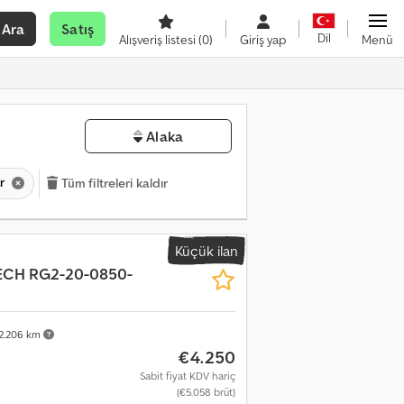
Ara
Satış
Dil
Alışveriş listesi
(0)
Giriş yap
Menü
Alaka
ar
Tüm filtreleri kaldır
Küçük ilan
ECH RG2-20-0850-
2.206 km
€4.250
Sabit fiyat KDV hariç
(€5.058 brüt)