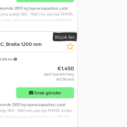
rkezinde 2800 kg taşıma kapasitesi, çatal
lma aralığı: 560 - 1940 mm, askı tipi: FEM3A,
) vidalı çatallara sahip, kullanılmış DURWEN
mm, yapı genişliği 1400 mm, hortumlar dahil,
kendi ağırlık merkezi: 505. Codpfxjziqvls
Küçük ilan
C, Breite 1200 mm
2.206 km
€1.450
Sabit fiyat KDV hariç
(€1.726 brüt)
İstek gönder
ezinde 2500 kg taşıma kapasitesi, çatal
alığı: 560 - 1960 mm, askı tipi: FEM3A, önden
t kelepçesi, ayrı yan kaydırıcı +/- 100 mm,
60 mm, çatal kancası genişliği: 1200, çatal