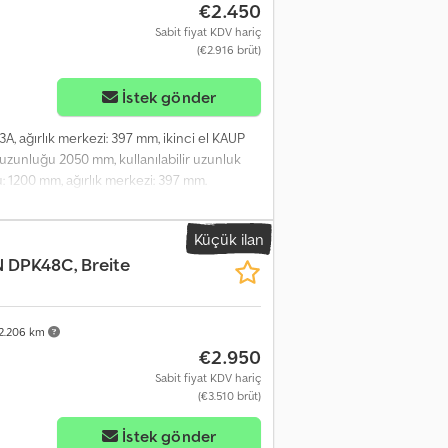
€2.450
Sabit fiyat KDV hariç
(€2.916 brüt)
İstek gönder
3A, ağırlık merkezi: 397 mm, ikinci el KAUP
l uzunluğu 2050 mm, kullanılabilir uzunluk
u: 1200 mm, ağırlık merkezi: 397 mm.
Küçük ilan
DPK48C, Breite
2.206 km
€2.950
Sabit fiyat KDV hariç
(€3.510 brüt)
İstek gönder