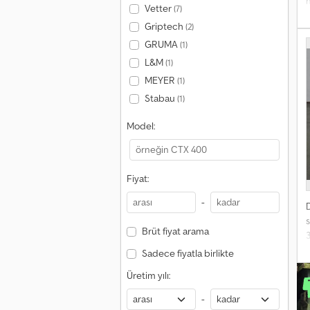
Vetter
(7)
a
Griptech
(2)
i
GRUMA
(1)
L&M
(1)
MEYER
(1)
Stabau
(1)
Model:
Fiyat:
-
s
Brüt fiyat arama
3
Sadece fiyatla birlikte
Üretim yılı:
-