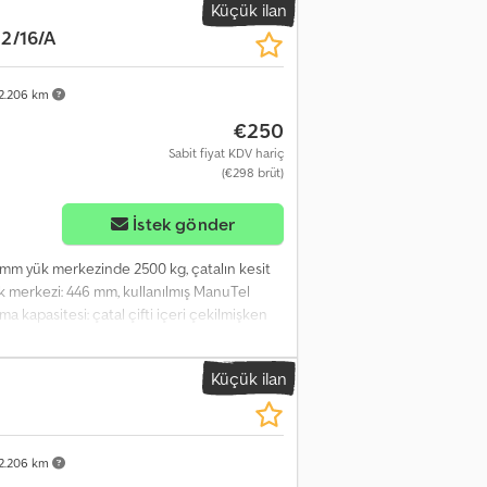
Küçük ilan
2/16/A
2.206 km
€250
Sabit fiyat KDV hariç
(€298 brüt)
İstek gönder
0 mm yük merkezinde 2500 kg, çatalın kesit
ık merkezi: 446 mm, kullanılmış ManuTel
ma kapasitesi: çatal çifti içeri çekilmişken
 mm, kaldırma kapasitesi: çatal çifti dışarı
 ağırlık merkezi: 500, kendi ağırlık
Küçük ilan
2.206 km