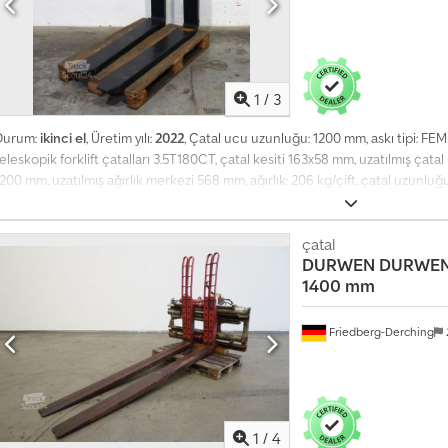
1
/
3
Durum:
ikinci el
, Üretim yılı:
2022
, Çatal ucu uzunluğu: 1200 mm, askı tipi: FEM
eleskopik forklift çatalları 3.5T180CT, çatal kesiti 163x58 mm, uzatılmış çata
200 mm, uzatılmış ağırlık merkezi 568 mm, ağırlık: 206 kg/çift, çatal uzunluğ
Crsdpfozkmugex Albsf
çatal
DURWEN
DURWEN 
1400 mm
Friedberg-Derching
1
/
4