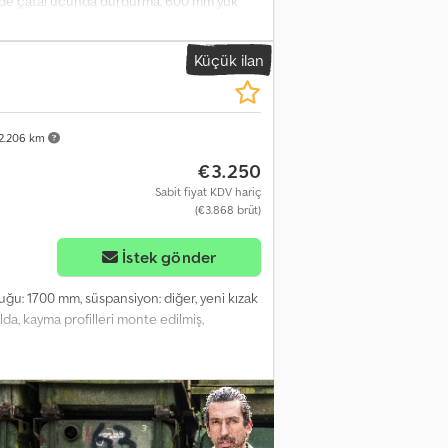
mm'de çatal ucunda durdurma, 600 mm yük
indeki taşıma kapasitesi 724 kg'dır (her biri
39. Crjdoznn N Topfx Albof
Küçük ilan
2.206 km
€3.250
Sabit fiyat KDV hariç
(€3.868 brüt)
İstek gönder
nluğu: 1700 mm, süspansiyon: diğer, yeni kızak
lda, kayma profilleri monte edilmiş,