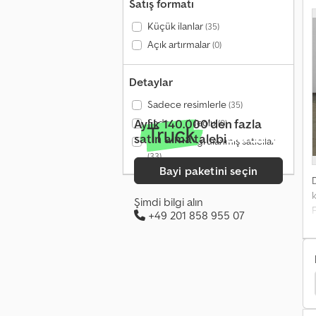
m
Satış formatı
Küçük ilanlar
(35)
k
Açık artırmalar
k
(0)
Detaylar
Sadece resimlerle
(35)
Aylık 140.000'den fazla
Sadece videolu
(0)
satın alma talebi
Yalnızca doğrulanmış satıcılar
(33)
Bayi paketini seçin
k
Şimdi bilgi alın
F
+49 201 858 955 07
1
ı