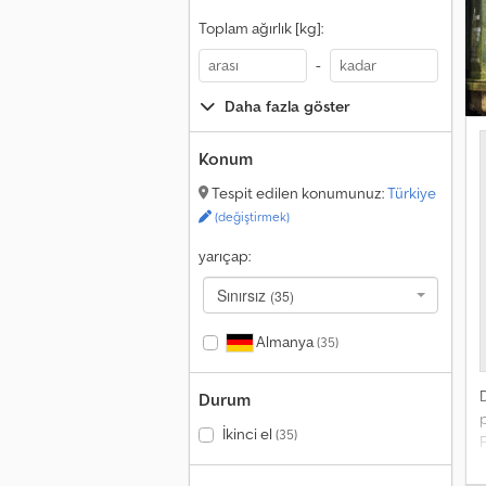
Toplam ağırlık [kg]:
-
Daha fazla göster
Konum
Tespit edilen konumunuz:
Türkiye
(değiştirmek)
yarıçap:
Sınırsız
(35)
Almanya
(35)
Durum
p
İkinci el
(35)
F
D