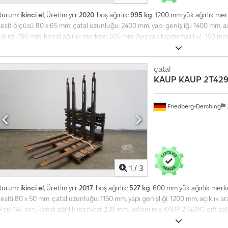
Durum:
ikinci el
, Üretim yılı:
2020
, boş ağırlık:
995 kg
, 1200 mm yük ağırlık me
esit ölçüsü 80 x 65 mm, çatal uzunluğu: 2400 mm, yapı genişliği: 1400 mm, açı
ıkıntı: 195 mm, kendi ağırlık merkezi: 505 mm. Ayrı yan kaydırmalı (+/- 150 mm
PK 48 C çift palet çatalı, dış kenardan dış kenara açılma aralığı 560 - 1940 
atal taşıyıcı genişliği: 1400, çatal uzunluğu: 2400, yük ağırlık merkezi: 1200, 
lbsrf
çatal
KAUP
KAUP 2T429
Friedberg-Derching
1
/
3
Durum:
ikinci el
, Üretim yılı:
2017
, boş ağırlık:
527 kg
, 600 mm yük ağırlık merk
esiti 80 x 50 mm, çatal uzunluğu: 1150 mm, yapı genişliği: 1200 mm, açıklık ar
lçü: 147 mm, kendi ağırlık merkezi: 238 mm, kullanılmış KAUP 2T429C çift pale
atal uzunluğu 1150 mm, çatal kesiti 80x50 mm, kelepçe açıklık aralığı 560-19