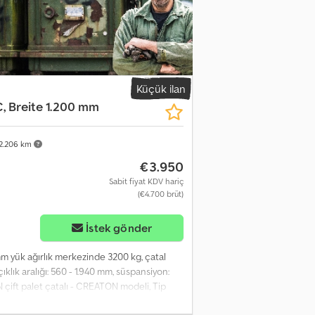
Küçük ilan
, Breite 1.200 mm
2.206 km
€3.950
Sabit fiyat KDV hariç
(€4.700 brüt)
İstek gönder
mm yük ağırlık merkezinde 3200 kg, çatal
ıklık aralığı: 560 - 1.940 mm, süspansiyon:
 çift palet çatalı - CREATON modeli, Tip
 560 - 1.940 mm, çatal ölçüleri 1.200 x 80 x 60