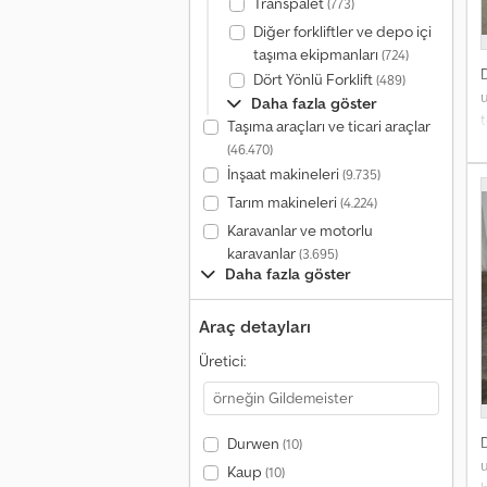
Transpalet
(773)
Diğer forkliftler ve depo içi
taşıma ekipmanları
(724)
Dört Yönlü Forklift
(489)
Daha fazla göster
Taşıma araçları ve ticari araçlar
(46.470)
m
İnşaat makineleri
(9.735)
Tarım makineleri
(4.224)
Karavanlar ve motorlu
karavanlar
(3.695)
Daha fazla göster
Araç detayları
Üretici:
Durwen
(10)
u
Kaup
(10)