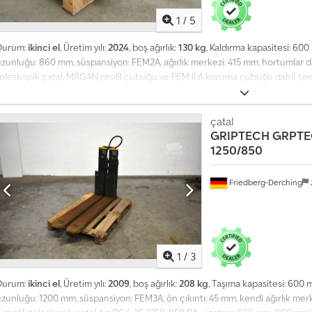
1
/
5
A
Durum:
ikinci el
, Üretim yılı:
2024
, boş ağırlık:
130 kg
, Kaldırma kapasitesi: 6
y
uzunluğu: 860 mm, süspansiyon: FEM2A, ağırlık merkezi: 415 mm, hortumlar 
l
teleskopik çatal, MAGAN profil çubuğu ve FEM II A koruma çubuğu dahil, t
ı
tamamen uzatılmış toplam uzunluk 1.200 mm, 600 mm yük merkezinde 2000 kg 
k
m, çatal uzunluğu: 860, yük ağırlık merkezi: 600, kendi ağırlık merkezi: 415.
1
çatal
4
GRIPTECH
GRPTE
0
1250/850
.
0
0
Friedberg-Derching
0
'
d
e
n
1
/
3
f
Durum:
ikinci el
, Üretim yılı:
2009
, boş ağırlık:
208 kg
, Taşıma kapasitesi: 600 
a
zunluğu: 1200 mm, süspansiyon: FEM3A, ön çıkıntı: 45 mm, kendi ağırlık merke
z