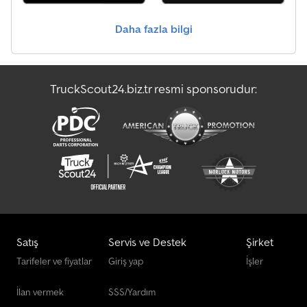
Teleskopik Taşıyıcı
Daha fazla bilgi
Zırhlı Para Taşıma Aracı
Çalışma Aşamaları Diğer
TruckScout24.biz.tr resmi sponsorudur:
Çift Katlı
Ön Yükleyici
Satış
Servis ve Destek
Şirket
Tarifeler ve fiyatlar
Giriş yap
İşler
İlan vermek
SSS/Yardım