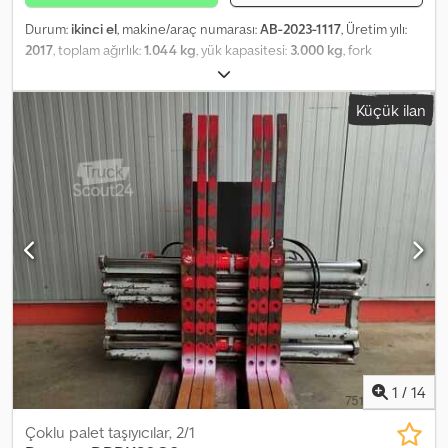
Durum:
ikinci el
, makine/araç numarası:
AB-2023-1117
, Üretim yılı:
2017
, toplam ağırlık:
1.044 kg
, yük kapasitesi:
3.000 kg
, fork
genişliği:
60 mm
, çatalların kalınlığı:
60 mm
, yük merkezi:
600 mm
,
ürün genişliği (maks.):
1.630 mm
, Ara satış ve değişiklik hakkı
Küçük ilan
saklıdır! Codpsw Atapjfx An Ujha
1
/
14
Çoklu palet taşıyıcılar, 2/1