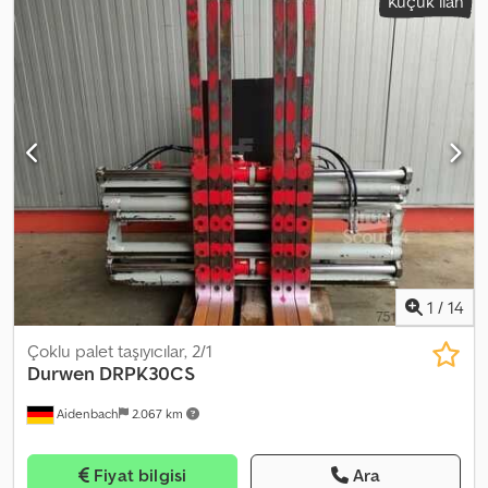
Küçük ilan
1
/
14
Çoklu palet taşıyıcılar, 2/1
Durwen
DRPK30CS
Aidenbach
2.067 km
Fiyat bilgisi
Ara