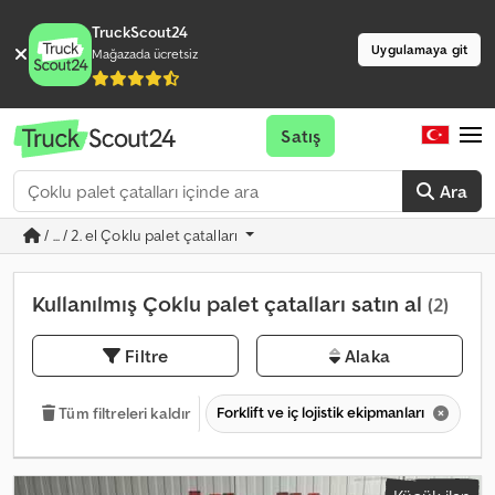
TruckScout24
Uygulamaya git
Mağazada ücretsiz
Satış
Ara
/ ... / 2. el Çoklu palet çatalları
Kullanılmış Çoklu palet çatalları satın al
(2)
Filtre
Alaka
Forklift ve iç lojistik ekipmanları
Fo
Tüm filtreleri kaldır