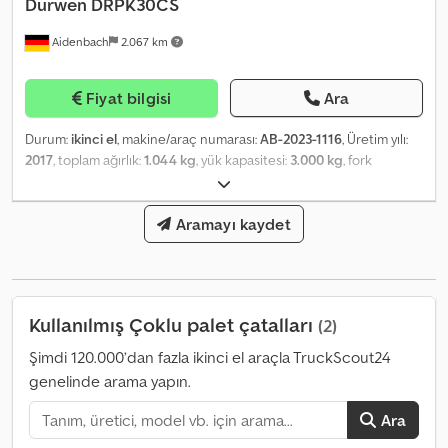
Durwen
DRPK30CS
Aidenbach
2.067 km
Fiyat bilgisi
Ara
Durum:
ikinci el
, makine/araç numarası:
AB-2023-1116
, Üretim yılı:
2017
, toplam ağırlık:
1.044 kg
, yük kapasitesi:
3.000 kg
, fork
genişliği:
60 mm
, çatalların kalınlığı:
60 mm
, yük merkezi:
600 mm
,
ürün genişliği (maks.):
1.630 mm
, Ara satış ve değişiklik hakkı
saklıdır! Chedpfx Answ Ataio Uja
Aramayı kaydet
Kullanılmış Çoklu palet çatalları
(2)
Şimdi 120.000’dan fazla ikinci el araçla TruckScout24
genelinde arama yapın.
Ara