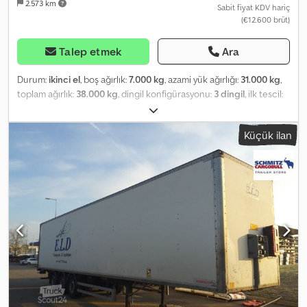
2.573 km
Sabit fiyat KDV hariç
(€12.600 brüt)
Talep etmek
Ara
Durum:
ikinci el
, boş ağırlık:
7.000 kg
, azami yük ağırlığı:
31.000 kg
,
toplam ağırlık:
38.000 kg
, dingil konfigürasyonu:
3 dingil
, ilk tescil:
09/2017
, bir sonraki muayene (TÜV):
07/2025
, süspansiyon:
hava
,
lastik boyutu:
385/65 R22,5
, renk:
beyaz
, Üretim yılı:
2017
,
Küçük ilan
kilometre:
329.117 km
, Donanım:
ABS
, Boş ağırlık: 7000 kg, İzin
verilen toplam ağırlık: 38000 kg, Lastik boyutu: 385/65 R22.5, 1. aks: ,
2. aks: , 3. aks: , Havalı süspansiyon, Çarpışmayı önleyici sistem,
Elektronik frenleme sistemi (EBS), Yangın söndürücü yuvası,
Kaldırılabilir kapı, Aks kilometre sayacı, 1x15 ve 2x7 pinli bağlantı fişi,
1. aks fren disklerinin kalınlığı: 44 mm, balata aşınma oranı: %20, 2.
aks fren disklerinin kalınlığı: 41 mm, balata aşınma oranı: %, 3. aks
fren disklerinin kalınlığı: 41 mm, balata aşınma oranı: %20, Muayene
geçerlilik tarihi: 07/2025. Mevcut tüm araçlarımızın genel
görünümünü web sitemizde bulabilirsiniz. Finansmana ihtiyacınız
var mı? Size özel finansman seçenekleri, tam kapsamlı servis veya
telematik hizmetleri sunuyoruz. Size kişisel olarak danışmanlık