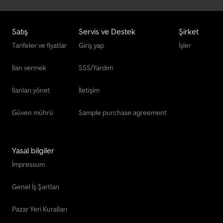
Satış
Servis ve Destek
Şirket
Tarifeler ve fiyatlar
Giriş yap
İşler
İlan vermek
SSS/Yardım
İlanları yönet
İletişim
Güven mührü
Sample purchase agreement
Yasal bilgiler
İmpressum
Genel İş Şartları
Pazar Yeri Kuralları