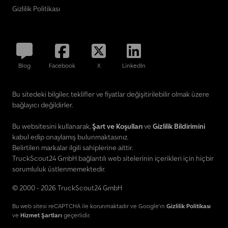
Gizlilik Politikası
Blog
Facebook
X
LinkedIn
Bu sitedeki bilgiler, teklifler ve fiyatlar değişitirilebilir olmak üzere
bağlayıcı değildirler.
Bu websitesini kullanarak,
Şart ve Koşulları
ve
Gizlilik Bildirimini
kabul edip onaylamış bulunmaktasınız.
Belirtilen markalar ilgili sahiplerine aittir.
TruckScout24 GmbH bağlantılı web sitelerinin içerikleri için hiçbir
sorumluluk üstlenmemektedir.
© 2000 - 2026 TruckScout24 GmbH
Bu web sitesi reCAPTCHA ile korunmaktadır ve Google'ın
Gizlilik Politikası
ve
Hizmet Şartları
geçerlidir.