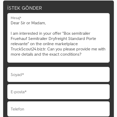
İSTEK GÖNDER
Mesaj*
Soyad*
E-posta*
Telefon