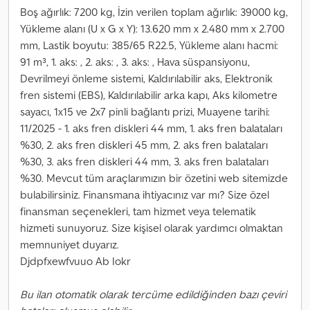
Boş ağırlık: 7200 kg, İzin verilen toplam ağırlık: 39000 kg,
Yükleme alanı (U x G x Y): 13.620 mm x 2.480 mm x 2.700
mm, Lastik boyutu: 385/65 R22.5, Yükleme alanı hacmi:
91 m³, 1. aks: , 2. aks: , 3. aks: , Hava süspansiyonu,
Devrilmeyi önleme sistemi, Kaldırılabilir aks, Elektronik
fren sistemi (EBS), Kaldırılabilir arka kapı, Aks kilometre
sayacı, 1x15 ve 2x7 pinli bağlantı prizi, Muayene tarihi:
11/2025 - 1. aks fren diskleri 44 mm, 1. aks fren balataları
%30, 2. aks fren diskleri 45 mm, 2. aks fren balataları
%30, 3. aks fren diskleri 44 mm, 3. aks fren balataları
%30. Mevcut tüm araçlarımızın bir özetini web sitemizde
bulabilirsiniz. Finansmana ihtiyacınız var mı? Size özel
finansman seçenekleri, tam hizmet veya telematik
hizmeti sunuyoruz. Size kişisel olarak yardımcı olmaktan
memnuniyet duyarız.
Djdpfxewfvuuo Ab Iokr
Bu ilan otomatik olarak tercüme edildiğinden bazı çeviri