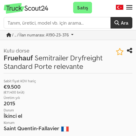
Satış
Ara
/ ... / İlan numarası: A190-23-376
Kutu dorse
Fruehauf
Semitrailer Dryfreight
Standard Porte relevante
Sabit fiyat KDV hariç
€9.500
(€11.400 brüt)
Üretim yılı
2015
Durum
İkinci el
Konum
Saint Quentin-Fallavier