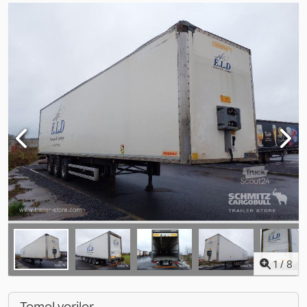
1
/
8
Temel veriler