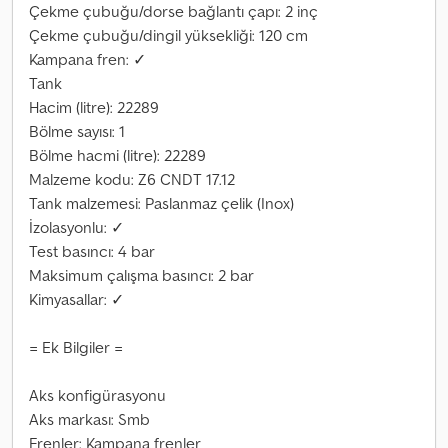
Çekme çubuğu/dorse bağlantı çapı: 2 inç
Çekme çubuğu/dingil yüksekliği: 120 cm
Kampana fren: ✓
Tank
Hacim (litre): 22289
Bölme sayısı: 1
Bölme hacmi (litre): 22289
Malzeme kodu: Z6 CNDT 17.12
Tank malzemesi: Paslanmaz çelik (Inox)
İzolasyonlu: ✓
Test basıncı: 4 bar
Maksimum çalışma basıncı: 2 bar
Kimyasallar: ✓
= Ek Bilgiler =
Aks konfigürasyonu
Aks markası: Smb
Frenler: Kampana frenler