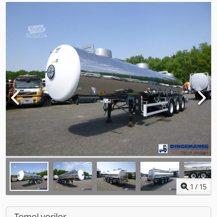
1
/
15
Temel veriler