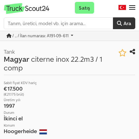
Satış
Ara
/ ... / İlan numarası: A191-09-611
Tank
Magyar
citerne inox 22.2m3 / 1
comp
Sabit fiyat KDV hariç
€17.500
(€21.175 brüt)
Üretim yılı
1997
Durum
İkinci el
Konum
Hoogerheide