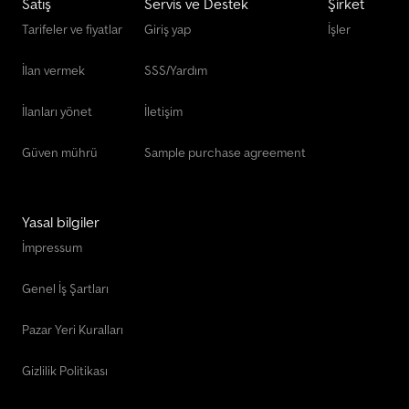
Satış
Servis ve Destek
Şirket
Tarifeler ve fiyatlar
Giriş yap
İşler
İlan vermek
SSS/Yardım
İlanları yönet
İletişim
Güven mührü
Sample purchase agreement
Yasal bilgiler
İmpressum
Genel İş Şartları
Pazar Yeri Kuralları
Gizlilik Politikası