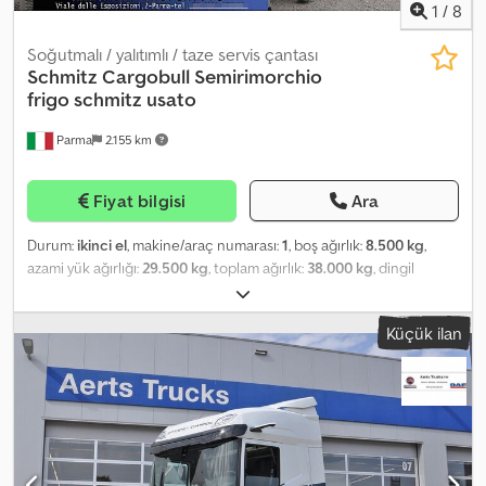
1
/
8
Soğutmalı / yalıtımlı / taze servis çantası
Schmitz Cargobull
Semirimorchio
frigo schmitz usato
Parma
2.155 km
Fiyat bilgisi
Ara
Durum:
ikinci el
, makine/araç numarası:
1
, boş ağırlık:
8.500 kg
,
azami yük ağırlığı:
29.500 kg
, toplam ağırlık:
38.000 kg
, dingil
konfigürasyonu:
3 dingil
, ilk tescil:
10/2014
, bir sonraki muayene
(TÜV):
06/2023
, yükleme alanı uzunluğu:
13.162 mm
, yükleme alanı
Küçük ilan
genişliği:
2.470 mm
, yükleme alanı yüksekliği:
2.650 mm
,
süspansiyon:
hava
, lastik boyutu:
385.65 r 22.5
, renk:
beyaz
, Üretim
yılı:
2014
, Donanım:
ABS, soğutma ünitesi
, Schmitz refrigerated
semi-trailer, year 2014, 3 axles with 430 mm disc brakes, isothermal
bodywork in 'Ferrolast' complying with ATP FRC standards, valid
until 31/08/2023. Features include recessed internal racking, rear
shutter door, aluminum floor, internal height 2.65 m, Thermo King