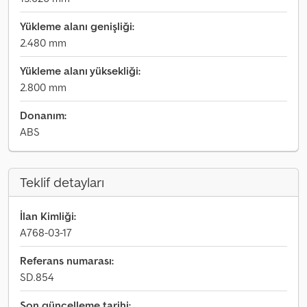
Yükleme alanı genişliği:
2.480 mm
Yükleme alanı yüksekliği:
2.800 mm
Donanım:
ABS
Teklif detayları
İlan Kimliği:
A768-03-17
Referans numarası:
SD.854
Son güncelleme tarihi: