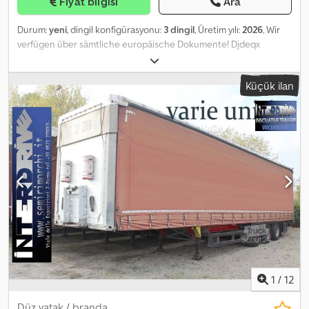
Fiyat bilgisi
Ara
Durum:
yeni
, dingil konfigürasyonu:
3 dingil
, Üretim yılı:
2026
, Wir
verfügen über sämtliche europäische Dokumente! Djdeqx
Nfgspfx Ai Iskr Wir können die Anhänger gemäß FOB, EXW, CPT,
CFR und CIF liefern. Bei Interesse nehmen Sie bitte Kontakt mit
Küçük ilan
uns auf.
1
/
12
Düz yatak / branda