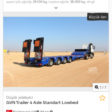
azami yük ağırlığı:
29.100 kg
, toplam ağırlık:
38.000 kg
, dingil
konfigürasyonu:
3 dingil
, ilk tescil:
09/2016
, bir sonraki muayene
(TÜV):
07/2023
, yükleme alanı uzunluğu:
13.650 mm
, yükleme alanı
Küçük ilan
genişliği:
2.470 mm
, yükleme alanı yüksekliği:
2.650 mm
,
süspansiyon:
hava
, lastik boyutu:
385.65 r 22.5
, renk:
beyaz
, Üretim
yılı:
2016
, Donanım:
ABS, soğutma ünitesi
, Lamberet SR2 semi-
rimorchio, anno 2016, ATP valido in FNA fino al 10/2028, 3 assi con
freni a disco BPW, furgonatura isotermica Lamberet con doppia
cremagliera interna, paratia interna regolabile, portellone
posteriore avvolgibile pneumatico, pavimento in alluminio, altezza
interna 2,65 m, protezioni laterali per biciclette, gruppo frigorifero
Carrier Vector 1550 con termoregistratore e stampante,
funzionamento diesel ed elettrico, attacchi per trasporto navale,
in ottime condizioni, revisionato fino al 31/07/2023. Venduto da
concessionario Interdrive Srl - Parma. Dedpfx Aiok Df Eme Ijkr
1
/
7
Düşük yükleyici
GVN Trailer
4 Axle Standart Lowbed
Büyükkayacık OSB
255 km