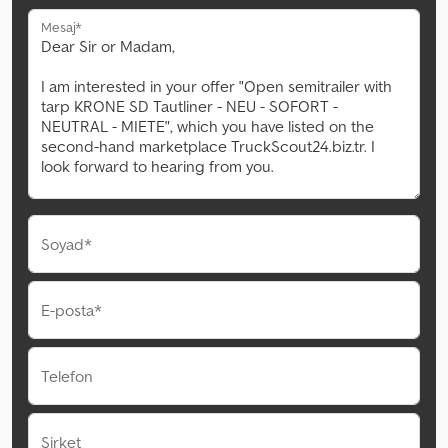
Mesaj*
Soyad*
E-posta*
Telefon
Şirket