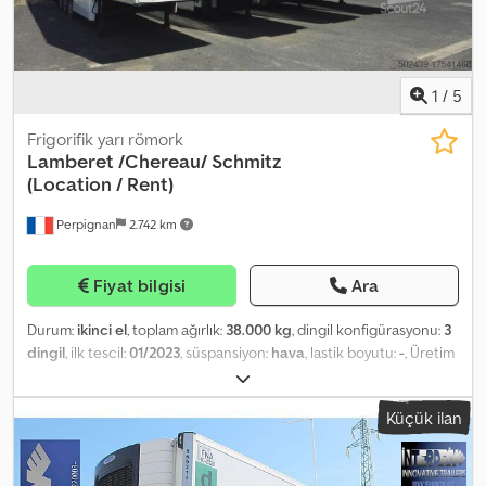
1
/
5
Frigorifik yarı römork
Lamberet
/Chereau/ Schmitz
(Location / Rent)
Perpignan
2.742 km
Fiyat bilgisi
Ara
Durum:
ikinci el
, toplam ağırlık:
38.000 kg
, dingil konfigürasyonu:
3
dingil
, ilk tescil:
01/2023
, süspansiyon:
hava
, lastik boyutu:
-
, Üretim
yılı:
2023
, Donanım:
ABS, hidrolik arka platform
, ref: LOC-VO24
Syltrailer offers its LAMBERET / CHEREAU / SCHMITZ refrigerated
Küçük ilan
semi-trailers for rent: Starting from €1,300 excl. VAT per month.
Dsdeu Dmm Rspfx Ai Iokr The specifications vary; we can offer you
a semi-trailer equipped according to your specific requirements.