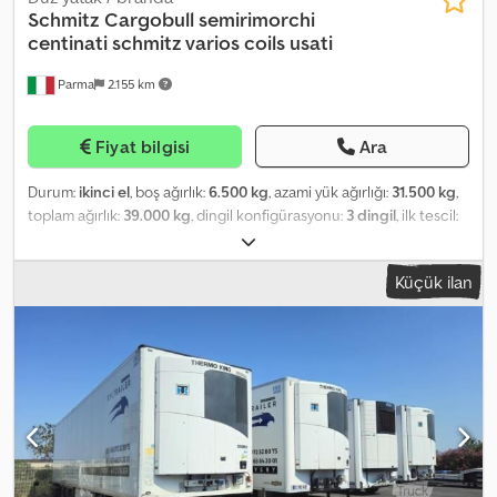
Schmitz Cargobull
semirimorchi
centinati schmitz varios coils usati
Parma
2.155 km
Fiyat bilgisi
Ara
Durum:
ikinci el
, boş ağırlık:
6.500 kg
, azami yük ağırlığı:
31.500 kg
,
toplam ağırlık:
39.000 kg
, dingil konfigürasyonu:
3 dingil
, ilk tescil:
10/2011
, yükleme alanı uzunluğu:
13.600 mm
, yükleme alanı
genişliği:
2.500 mm
, yükleme alanı yüksekliği:
2.800 mm
,
Küçük ilan
süspansiyon:
hava
, lastik boyutu:
385.55 r 22.5
, renk:
kırmızı
,
Üretim yılı:
2011
, Donanım:
ABS
, French-style Schmitz Varios
curtainsider semi-trailer, 3 axles with disc brakes, 9.0 m coil well,
adjustable pneumatic lifting and lowering system with height
ranging from 2.80 m to 3.0 m, sliding roof (curtain system), DIN XL
load certification, year 2011, rear doors, galvanized chassis,
SEVERAL IDENTICAL UNITS AVAILABLE—DEALER: INTERDRIVE SRL
—PARMA. Dsdpfeqpdqijx Ai Iskr