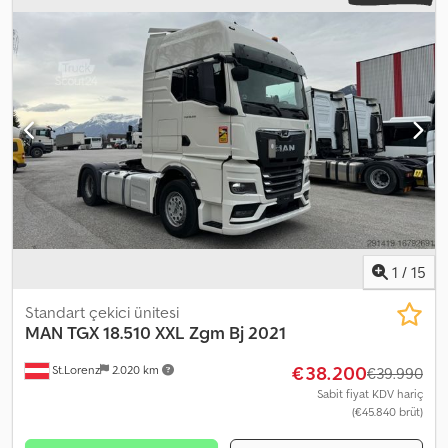
izin verilen dingil yükü (dingil 1):
8.000 kg
, izin verilen dingil yükü
(dingil 2):
13.000 kg
, Üretim yılı:
2025
, Teknik Bilgiler Silindir sayısı: 6
Motor hacmi: 12.900 cc Dodpfsv Tlrgex Ai Iekr Şanzıman Şanzıman:
ZF TraXon, 12 vitesli, otomatik Aks konfigürasyonu Lastik ölçüsü:
315/70R22.5 Frenler: Disk frenler Ön aks: Maks. aks yükü: 8.000 kg;
Sol lastik diş derinliği: %100; Sağ lastik diş derinliği: %100;
Süspansiyon: Parabolik yay Arka aks: Maks. aks yükü: 13.000 kg; Sol
lastik diş derinliği: %100; Sağ lastik diş derinliği: %100; Süspansiyon:
Havalı süspansiyon Durum Teknik durum: çok iyi Görsel durum:
çok iyi Hasar: yok Finansal bilgiler KDV/farklılaştırılmış
vergilendirme: KDV düşülemez (marj düzenlemesi) Garanti Garanti:
Yok
1
/
15
Standart çekici ünitesi
MAN
TGX 18.510 XXL Zgm Bj 2021
€38.200
St.Lorenz
2.020 km
€39.990
Sabit fiyat KDV hariç
(€45.840 brüt)