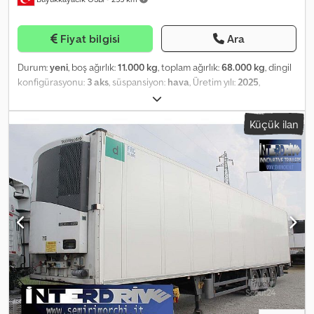
Fiyat bilgisi
Ara
Durum:
yeni
, boş ağırlık:
11.000 kg
, toplam ağırlık:
68.000 kg
, dingil
konfigürasyonu:
3 aks
, süspansiyon:
hava
, Üretim yılı:
2025
,
Donanım:
ABS
, GVN Trailer 4 Achsen Standard-Tieflader Bitte
kontaktieren Sie uns für weitere Informationen. Djdsqxbapjpfx Ai
Küçük ilan
Iokr