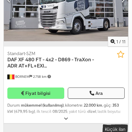
SLXE 400 diesel-electric refrigeration unit, temperature
controller, serviced until 30/06/2023. DEALER: INTERDRIVE SRL,
PARMA. Dkjdpfx Aielav R Ho Ier
1
/
11
Standart-SZM
DAF
XF 480 FT - 4x2 - D869 - TraXon -
ADR AT+FL+EXI...
BORNEM
2.758 km
Fiyat bilgisi
Ara
Durum:
mükemmel (kullanılmış)
, kilometre:
22.000 km
, güç:
353
kW (479,95 bg)
, ilk tescil:
08/2025
, yakıt türü:
dizel
, lastik boyutu:
315/70R22.5
, dingil konfigürasyonu:
4x2
, dingil mesafesi:
3.800 mm
,
yakıt:
dizel
, renk:
beyaz
, şoför kabini:
yataklı kabin
, vites türü:
Küçük ilan
otomatik
, vites sayısı:
12
, emisyon sınıfı:
Euro 6
, süspansiyon:
diğer
,