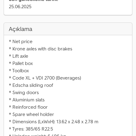
25.06.2025
Açıklama
* Net price
* Krone axles with disc brakes
* Lift axle
* Pallet box
* Toolbox
* Code XL + VDI 2700 (Beverages)
* Edscha sliding roof
* Swing doors
* Aluminium slats
* Reinforced floor
* Spare wheel holder
* Dimensions (LxWxH): 13.62 x 2.48 x 2.78 m
* Tyres: 385/65 R22.5