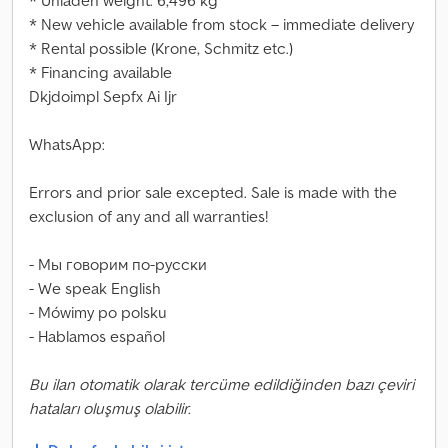
* Unladen weight: 6,496 kg
* New vehicle available from stock – immediate delivery
* Rental possible (Krone, Schmitz etc.)
* Financing available
Dkjdoimpl Sepfx Ai Ijr
WhatsApp:
Errors and prior sale excepted. Sale is made with the
exclusion of any and all warranties!
- Мы говорим по-русски
- We speak English
- Mówimy po polsku
- Hablamos español
Bu ilan otomatik olarak tercüme edildiğinden bazı çeviri
hataları oluşmuş olabilir.