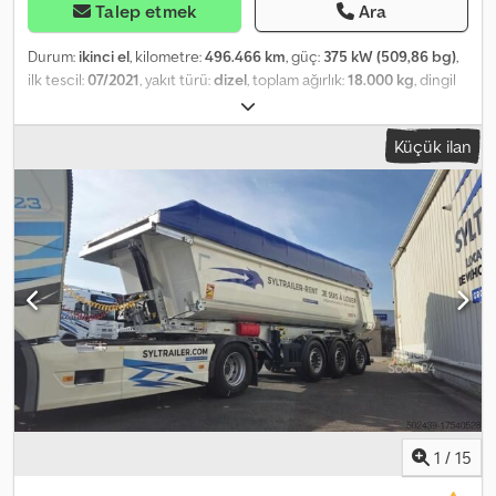
Talep etmek
Ara
Durum:
ikinci el
, kilometre:
496.466 km
, güç:
375 kW (509,86 bg)
,
ilk tescil:
07/2021
, yakıt türü:
dizel
, toplam ağırlık:
18.000 kg
, dingil
konfigürasyonu:
2 dingil
, frenler:
retarder
, renk:
beyaz
, vites türü:
otomatik
, emisyon sınıfı:
Euro 6
, Donanım:
ABS, klima, park ısıtıcısı
,
Küçük ilan
Tel.: Contact · Phone · Mobile · WhatsApp MAN TGX XXL 18.510 4x2
Automatic transmission Cruise control Retarder Lane departure
warning system Adaptive cruise control Automatic climate
control Auxiliary heater Dkedpfxjuatdxs Ai Isr Year of manufacture:
07/2021 Full service recently carried out Vehicles have no
technical defects Service contract with MAN exists/existed
Available: 1 vehicle with the following mileage: * 496,466 km
Equipment: Double bed, dual fuel tank Color: White Price on
request All information without guarantee MAN TGX 18.510
tractor unit, white, leaf/air suspension, automatic transmission,
4x2, diesel, Euro 6, green emissions sticker, year 07/2021 Features /
Details: * Aerodynamics package * EfficientLine package *
Electronic Braking System (EBS) * Brake assist * Cruise control
"EfficientCruise 3" * Lane departure warning system * LED
1
/
15
headlights * Headlight cleaning system * Headlight range