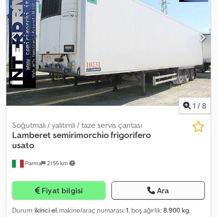
Contact us for a rental quote or for any questions. Rental with
optional maintenance included (see contract). Short-term or
long-term rental available, according to your needs. Rental
possible by: Day / Week / Month / Long-term lease. Available
equipment/options for our semi-trailers: - DATA COLD
temperature recorder - Tri-axle with one lift axle - Refrigeration
unit: Carrier / Thermoking - Chereau / Lamberet / Schmitz bodies
- Double-deck bar - Spare wheels - TIR cable - Fire extinguisher -
Tail lift - Lift axle - Loading area: 32.94 m² - Width: 2.44 m - Height:
2.7 m - Volume: 88.938 m³ - ATP Marking: FRC - Tail lift - Delivery
time (in days): 1 - ABS
1
/
8
Soğutmalı / yalıtımlı / taze servis çantası
Lamberet
semirimorchio frigorifero
usato
Parma
2.155 km
Fiyat bilgisi
Ara
Durum:
ikinci el
, makine/araç numarası:
1
, boş ağırlık:
8.900 kg
,