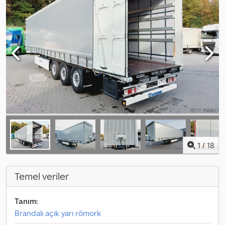
1
/
18
Temel veriler
Tanım:
Brandalı açık yarı römork