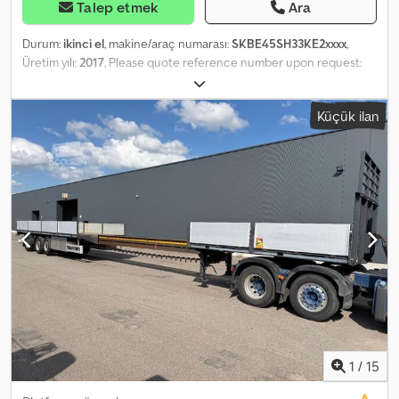
Talep etmek
Ara
Durum:
ikinci el
, makine/araç numarası:
SKBE45SH33KE2xxxx
,
Üretim yılı:
2017
, Please quote reference number upon request:
14968 Specifications: - 3 axles - Extension: 3.5 meters - Length:
12.75 meters - Forced steering on the 3rd axle - Remote control
Küçük ilan
(must be programmed) - Tires (see pictures) - Toolbox - Lashing
points - Ready for delivery Description: A new remote control is
included but must be programmed. Ready for delivery. According
to the owner, there is an unresolved issue with the steering. The
system works while driving but not with the forced steering. It is
suspected that the fault is related to heat in the lines. BOS has
previously worked on the steering system. TÜV: No EU-Approved
until: 14.04.2025 Unladen weight: 10,150 kg Total weight: 45,000 kg
Payload: 34,850 kg Width: 2,550 mm Length: 12,750 mm Model: 2017
Kel-Berg extendable semi with extension. = Additional information
= Codpjzqplbofx Akrjha Please contact ATS Norway for further
information.
1
/
15