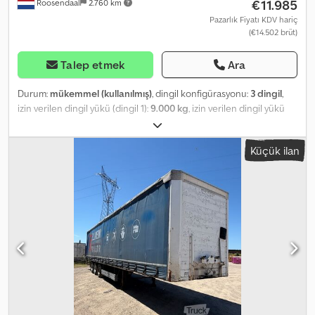
€11.985
Roosendaal
2.760 km
Pazarlık Fiyatı KDV hariç
(€14.502 brüt)
Talep etmek
Ara
Durum:
mükemmel (kullanılmış)
, dingil konfigürasyonu:
3 dingil
,
izin verilen dingil yükü (dingil 1):
9.000 kg
, izin verilen dingil yükü
(dingil 2):
9.000 kg
, izin verilen aks yükü (aks 3):
9.000 kg
, ilk tescil:
07/2015
, yükleme alanı uzunluğu:
8.170 mm
, yükleme alanı
Küçük ilan
genişliği:
2.440 mm
, toplam uzunluk:
9.310 mm
, toplam genişlik:
2.550 mm
, süspansiyon:
hava
, lastik boyutu:
385/65-R22.5
, dingil
mesafesi:
7.060 mm
, Üretim yılı:
2015
, Donanım:
ABS
, = Ek
Seçenekler ve Aksesuarlar = - ADR - BPW akslar - EBS - Hava
süspansiyonu - Kampana frenler = Notlar = Güzel bir 2015 VAN
HOOL 20FT + 30FT, galvanizli ADR şasis, ABS/EBS, kampana frenli
BPW akslar, ADR (EX/II, EX/III, FL, AT) sertifikası 03.09.2026'ya kadar
geçerli, 1 adet 20FT veya 1 adet 20FT SWAP veya 1 adet 30FT tank
konteyneri için uygun, boş ağırlık: 3.760 kg, izin verilen toplam
ağırlık: 39.000 kg, lastikler 385/65-R22.5 (sol: 10/12/11mm; sağ:
9/8/10mm), geçerli periyodik muayenesi (APK) olan Hollanda
tescili, geçerlilik tarihi: 03.09.2026 + YENİ 20FT PLATFORM