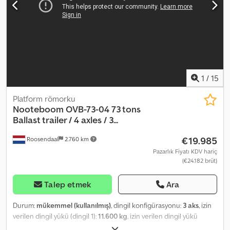
1
/
15
Platform römorku
Nooteboom
OVB-73-04 73 tons
Ballast trailer / 4 axles / 3...
€19.985
Roosendaal
2.760 km
Pazarlık Fiyatı KDV hariç
(€24.182 brüt)
Talep etmek
Ara
Durum:
mükemmel (kullanılmış)
, dingil konfigürasyonu:
3 aks
, izin
verilen dingil yükü (dingil 1):
11.600 kg
, izin verilen dingil yükü
(dingil 2):
11.600 kg
, izin verilen aks yükü (aks 3):
11.600 kg
, ilk tescil: