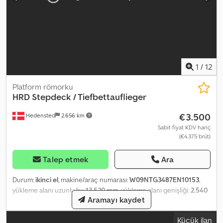
1
/
12
Platform römorku
HRD
Stepdeck / Tiefbettauflieger
€3.500
Hedensted
2.656 km
Sabit fiyat KDV hariç
(€4.375 brüt)
Talep etmek
Ara
Durum:
ikinci el
, makine/araç numarası:
W09NTG3487EN10153
,
yükleme alanı uzunluğu:
13.520 mm
, yükleme alanı genişliği:
2.540
Aramayı kaydet
mm
, yükleme alanı yüksekliği:
2.700 mm
, Üretim yılı:
2008
, = Ek
Seçenekler ve Aksesuarlar = - Arka kısımda hava süspansiyonu -
Küçük ilan
Ön kısımda hava süspansiyonu = Ek Bilgiler = Ağırlıklar Yük