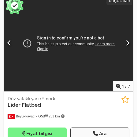
Küçük ilan
1
/
7
Düz yataklı yarı römork
Lider
Flatbed
Büyükkayacık OSB
253 km
Fiyat bilgisi
Ara