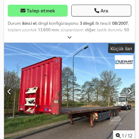
Talep etmek
Ara
Durum:
ikinci el
, dingil konfigürasyonu:
3 dingil
, ilk tescil:
08/2007
,
toplam uzunluk:
13.600 mm
, süspansiyon:
diğer
, lastik durumu:
50
yüzde
, renk:
diğer
, Üretim yılı:
2007
, Donanım:
ABS
, = Ek
Seçenekler ve Aksesuarlar = Diğer - Ahşap zemin - Kampana
Küçük ilan
frenler Diğer - Hava süspansiyonu = Ek Bilgiler = Lastik diş derinliği:
%50 Frenler: Kampana frenler Chedpfx Akezab R Asrsa Genel
durum: ortalama Teknik durum: ortalama Görsel durum: ortalama
1
/
12