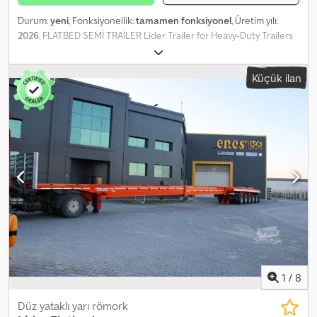
Durum:
yeni
, Fonksiyonellik:
tamamen fonksiyonel
, Üretim yılı:
2026
, FLATBED SEMİ TRAİLER Lider Trailer for Heavy-Duty Trailers
High Quality and Durability Manufacturing EU Standards One-year
warranty for manufacturing defects 2026 Production Chodpfeyq
Küçük ilan
Dktjx Akrea
1
/
8
Düz yataklı yarı römork