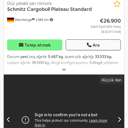
Düz yataklı yarı römork
Schmitz Cargobull
Plateau Standard
€26.900
Altenberge
2.586 km
Sabit fiyat KDV hariç
(€32.011 brüt)
Talep etmek
Ara
Durum:
yeni
, boş ağırlık:
5.467 kg
, azami yük ağırlığı:
33.533 kg
,
toplam ağırlık:
39.000 kg
, dingil konfigürasyonu:
3 dingil
, yükleme
alanı uzunluğu:
13.620 mm
, yükleme alanı genişliği:
2.480 mm
,
yükleme alanı yüksekliği:
1.224 mm
, yükleme alanı hacmi:
41 m³
,
Küçük ilan
süspansiyon:
hava
, Üretim yılı:
2026
, Donanım:
ABS
, Boş ağırlık:
5467 kg, izin verilen toplam ağırlık: 39000 kg, yükleme alanı (U G Y):
13.620 mm x 2.480 mm x 1.224 mm, yükleme alanı hacmi: 41 m³, hava
süspansiyonu, alttan koruma, yükseltilebilir aks, elektronik fren
sistemi (EBS), cıvatalı şasi, 1x15 ve 2x7 kutuplu bağlantı fişi, sıçratma
önleyici, dış kısımda ek alet saklama cepleri. Tüm araç tekliflerimizi
şu adreste bulabilirsiniz: [Web sitesi adresi]. Finansman talep
ediyor musunuz? Sunduğumuz Katma Değerli Hizmetler ile size