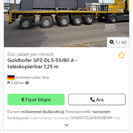
Arpantzanis veya Kai Bühler ile iletişime geçin.
1
/
40
Düz yataklı yarı römork
Goldhofer
SPZ-DL5-55/80 A -
teleskopierbar 7,25 m
Kirchheim unter Teck
2.322 km
Fiyat bilgisi
Ara
Durum:
mükemmel (kullanılmış)
, Fonksiyonellik:
tamamen
fonksiyonel
, makine/araç numarası:
WG0STZL6A60028189
, boş
ağırlık:
14.500 kg
, azami yük ağırlığı:
53.500 kg
, toplam ağırlık:
68.000 kg
, dingil konfigürasyonu:
3 aks
, izin verilen dingil yükü