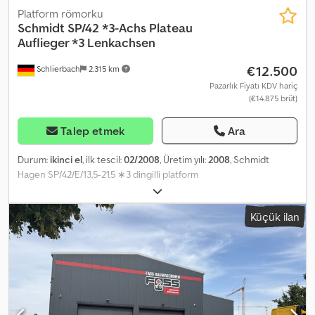
Platform römorku
Schmidt
SP/42 *3-Achs Plateau
Auflieger *3 Lenkachsen
€12.500
Schlierbach
2.315 km
Pazarlık Fiyatı KDV hariç
(€14.875 brüt)
Talep etmek
Ara
Durum:
ikinci el
, ilk tescil:
02/2008
, Üretim yılı:
2008
, Schmidt
Hagen SP/42/E/13,5-21,5 ∗3 dingilli platform
dorse∗Yönlendirilebilir dingiller∗ALCOA∗ !!! Çok iyi durumda !!! ●
ABS ● Havalı süspansiyon ● Kaldırma/indirme sistemi ● Zemin
Küçük ilan
yüksekliği: 1.420 mm ● Alcoa - Dura Bright jantlar ● 3 x Mercedes
dingil, disk frenli ● Tüm 3 dingil yönlendirilebilir! ● Lastik ölçüsü:
385/55 R 22.5 ● Diş derinliği: 3/2 / 5/4 / 5/6 mm Csdoyutxzepfx
Akrsha ● Toplam ağırlık: 42.000 kg ● Boş ağırlık: 10.200 kg ● Yük
kapasitesi: 31.800 kg - Alman dorse - TÜV / Araç muayenesi: İsteğe
bağlı ve ek ücret karşılığında: YENİ! Hatalar ve ara satış hakkı
saklıdır! = Daha fazla bilgi = Daha fazla bilgi için Joannis