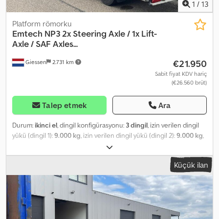
1
/
13
Platform römorku
Emtech
NP3 2x Steering Axle / 1x Lift-
Axle / SAF Axles...
€21.950
Giessen
2.731 km
Sabit fiyat KDV hariç
(€26.560 brüt)
Talep etmek
Ara
Durum:
ikinci el
, dingil konfigürasyonu:
3 dingil
, izin verilen dingil
yükü (dingil 1):
9.000 kg
, izin verilen dingil yükü (dingil 2):
9.000 kg
,
izin verilen aks yükü (aks 3):
9.000 kg
, ilk tescil:
03/2021
, toplam
uzunluk:
13.700 mm
, toplam genişlik:
2.470 mm
, toplam yükseklik:
Küçük ilan
3.100 mm
, süspansiyon:
hava
, lastik boyutu:
385/65
, lastik durumu:
40 yüzde
, renk:
diğer
, Üretim yılı:
2021
, Donanım:
ABS
, = Ek
Seçenekler ve Aksesuarlar = Diğer - Hava süspansiyonu - Disk
frenler Diğer - Yönlendirilebilir aks = Ek Bilgiler = Lastik ölçüsü:
385/65 Aks markası: SAF Arka aks 1: Kaldırılabilir aks; Maks. aks yükü:
9000 kg; Lastik diş derinliği: %40 Chodpfx Aksza E Tujrja Arka aks