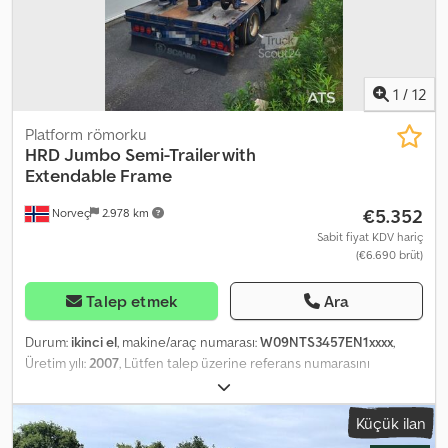
Cjdjzrzl Njpfx Akroha
1
/
12
Platform römorku
HRD
Jumbo Semi-Trailer with
Extendable Frame
€5.352
Norveç
2.978 km
Sabit fiyat KDV hariç
(€6.690 brüt)
Talep etmek
Ara
Durum:
ikinci el
, makine/araç numarası:
W09NTS3457EN1xxxx
,
Üretim yılı:
2007
, Lütfen talep üzerine referans numarasını
belirtiniz: 23692 Teknik Özellikler: Model yılı: 2007 Uzunluk: 1374 cm
Genişlik: 255 cm Dingil mesafesi: 131/191 cm Boş ağırlık: 11.750 kg
Küçük ilan
Maksimum taşıma kapasitesi: 36.250 kg Alet dolabı Yeni frenler,
değişimden sonra kullanılmadı. Teslimata hazır. Notlar: AB onaylı