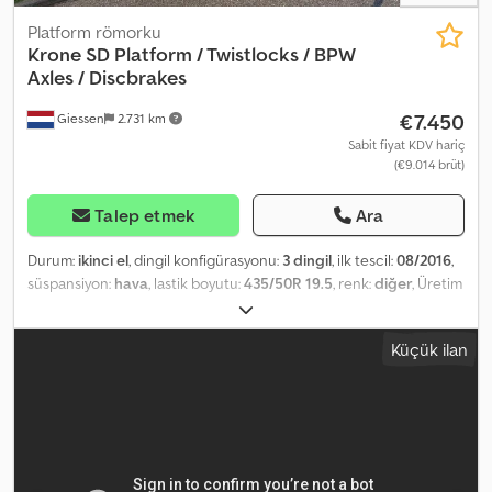
Platform römorku
Krone
SD Platform / Twistlocks / BPW
Axles / Discbrakes
€7.450
Giessen
2.731 km
Sabit fiyat KDV hariç
(€9.014 brüt)
Talep etmek
Ara
Durum:
ikinci el
, dingil konfigürasyonu:
3 dingil
, ilk tescil:
08/2016
,
süspansiyon:
hava
, lastik boyutu:
435/50R 19.5
, renk:
diğer
, Üretim
yılı:
2016
, Donanım:
ABS
, = Diğer Seçenekler ve Aksesuarlar =
Diğer - Hava süspansiyonu Diğer - Disk frenler Chodpfx
Küçük ilan
Aoyzypuokroa = Ek Bilgiler = Lastik ölçüsü: 435/50R 19.5 Aks
markası: BPW Aks 1: Sol lastik diş derinliği: %30; Sağ lastik diş
derinliği: %30 Aks 2: Sol lastik diş derinliği: %30; Sağ lastik diş
derinliği: %30 Aks 3: Sol lastik diş derinliği: %30; Sağ lastik diş
derinliği: %30 Boş ağırlık: 6.106 kg Yük kapasitesi: 32.894 kg Toplam
ağırlık: 39.000 kg