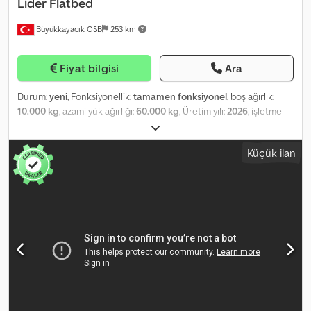
Lider
Flatbed
Büyükkayacık OSB
253 km
Fiyat bilgisi
Ara
Durum:
yeni
, Fonksiyonellik:
tamamen fonksiyonel
, boş ağırlık:
10.000 kg
, azami yük ağırlığı:
60.000 kg
, Üretim yılı:
2026
, işletme
ağırlığı:
50.000 kg
, Donanım:
ABS
, EXTENDABLE FALTBED SEMİ
TRAİLER Lider Trailer for Heavy-Duty Trailers High Quality and
Küçük ilan
Durability Manufacturing EU Standards One-year warranty for
manufacturing defects Csdpeyq Dh Ejfx Akroha Customer
Requested Colour 2026 Production