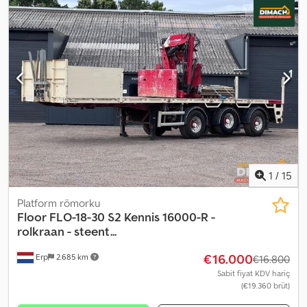
değildir, maliyetler dikkate alınmalıdır. Ağır pas Tuf: Hayır
Chodpozqpiaofx Akrja AB onayı geçerlilik tarihi: 25.11.2021 Boş
ağırlık: 11.750 Taşıma kapasitesi: 36.250 Genişlik: 255 Uzunluk: 1374
Model: Çekilebilir Jumbosemi = Daha fazla bilgi = Daha fazla bilgi
için ATS Norway ile iletişime geçiniz.
1
/
15
Platform römorku
Floor
FLO-18-30 S2 Kennis 16000-R -
rolkraan - steent...
€16.000
Erp
2.685 km
€16.800
Sabit fiyat KDV hariç
(€19.360 brüt)