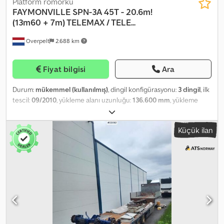
Platform römorku
FAYMONVILLE
SPN-3A 45T - 20.6m!
(13m60 + 7m) TELEMAX / TELE...
Overpelt
2.688 km
Fiyat bilgisi
Ara
Durum:
mükemmel (kullanılmış)
, dingil konfigürasyonu:
3 dingil
, ilk
tescil:
09/2010
, yükleme alanı uzunluğu:
136.600 mm
, yükleme
alanı genişliği:
2.500 mm
, toplam uzunluk:
206.600 mm
, toplam
genişlik:
2.500 mm
, süspansiyon:
hava
, lastik boyutu:
385/65 R22.5
,
Küçük ilan
lastik durumu:
40 yüzde
, renk:
diğer
, Üretim yılı:
2010
, Donanım:
ABS
, = Ek Özellikler ve Aksesuarlar = - 3 aks - Kaldırılabilir aks -
Hava süspansiyonu - Disk frenler - Yönlendirilebilir aks = Ek Bilgiler
= Aks konfigürasyonu Lastik ölçüsü: 385/65 R22.5 Lastik diş
derinliği: %40 Arka aks 1: Yönlendirilebilir Ağırlıklar Boş ağırlık:
10.000 kg Yük kapasitesi: 35.000 kg Toplam ağırlık: 45.000 kg
Bakım, geçmiş ve durum APK (Teknik periyodik muayene):
09.2026'ya kadar geçerli Teknik durum: çok iyi Görsel durum: çok
iyi Finansal bilgiler Fiyat: Talep üzerine Tanımlama Plaka: QKW546