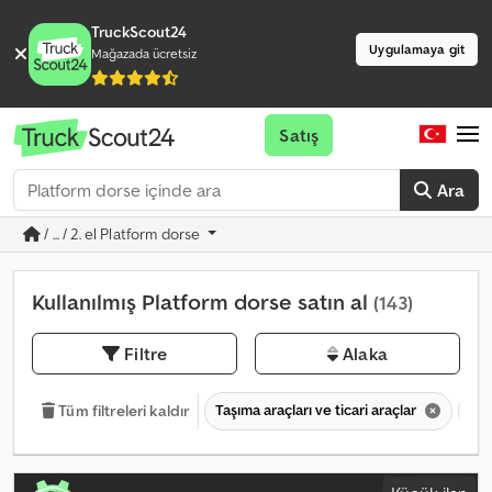
TruckScout24
Uygulamaya git
Mağazada ücretsiz
Satış
Ara
/ ... / 2. el Platform dorse
Kullanılmış Platform dorse satın al
(143)
Filtre
Alaka
Taşıma araçları ve ticari araçlar
Tre
Tüm filtreleri kaldır