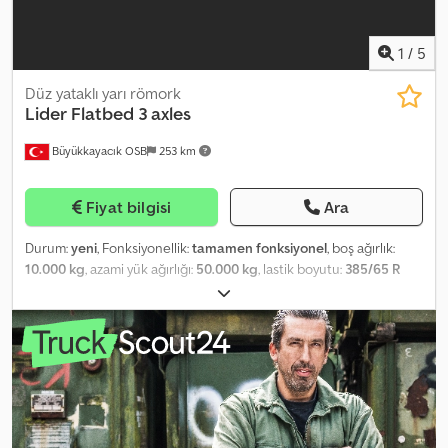
1
/
5
Düz yataklı yarı römork
Lider
Flatbed 3 axles
Büyükkayacık OSB
253 km
Fiyat bilgisi
Ara
Durum:
yeni
, Fonksiyonellik:
tamamen fonksiyonel
, boş ağırlık:
10.000 kg
, azami yük ağırlığı:
50.000 kg
, lastik boyutu:
385/65 R
22,5
, Üretim yılı:
2026
, Donanım:
ABS
, Lider Trailer for Heavy-Duty
Trailers High Quality and Durability Manufacturing EU Standards
One-year warranty for manufacturing defects Chodoyq Dguepfx
Akrea Electrical equipment: The electric system of the LED lamp
includes about 20 yellow parking and parking lights, 2 white lights
in front, as well as additional 4-10 lights for sliding semi-trailers.
The set includes 2 oversized sliding signs with double lamps in
the front and 2 oversized sliding signs with a flashing light in the