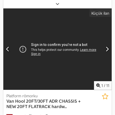
tescil:
06/2007
, toplam uzunluk:
13.600 mm
, süspansiyon:
hava
,
lastik durumu:
50 yüzde
, renk:
diğer
, Üretim yılı:
2007
, Donanım:
Küçük ilan
ABS
, = Ek Seçenekler ve Aksesuarlar = - Ahşap zemin Chodpszqzl
Hofx Akrja - Hava süspansiyonu - Kampana frenler = Ek Bilgiler =
Frenler: Kampana frenler Arka aks 1: Lastik diş derinliği: %50 Arka
aks 2: Maksimum aks yükü: 50 kg Arka aks 3: Maksimum aks yükü:
50 kg Teknik durumu: iyi Görsel durumu: iyi
1
/
11
Platform römorku
Van Hool
20FT/30FT ADR CHASSIS +
NEW 20FT FLATRACK hardw...