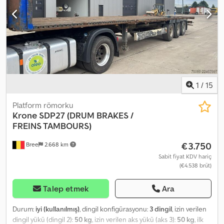
2: Maks. aks yükü: 9000 kg; Yönlendirilebilir; Lastik diş derinliği: %31
Arka aks 3: Maks. aks yükü: 9000 kg; Yönlendirilebilir; Lastik diş
derinliği: %30 Boş ağırlık: 9.000 kg Yük kapasitesi: 30.000 kg
Toplam ağırlık: 39.000 kg
1
/
15
Platform römorku
Krone
SDP27 (DRUM BRAKES /
FREINS TAMBOURS)
€3.750
Bree
2.668 km
Sabit fiyat KDV hariç
(€4.538 brüt)
Talep etmek
Ara
Durum:
iyi (kullanılmış)
, dingil konfigürasyonu:
3 dingil
, izin verilen
dingil yükü (dingil 2):
50 kg
, izin verilen aks yükü (aks 3):
50 kg
, ilk