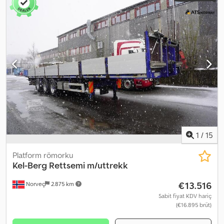
uzatılmış durumda treyler uzunluğu: 21,15 m Tüm 3 aksda
yönlendirme, kontrol beşinci teker/döner tabla üzerinden 2
merkezi yağlama sistemi, biri önde biri arkada Döner tabla Geri
görüş kamerası İyi iş aydınlatması İki kayar yük stoperi
(Glidebanker) Alet kutusu Açıklama: Doll P3H yarı römork, 2023
model. Römork hiçbir zaman 3.900 kg’dan fazla yüklenmemiştir.
Tamamen uzatıldığında, ön duvardan arka kısma kadar uzunluk
21,15 m’dir. Teslimat karşılıklı anlaşmaya göre yapılır. Boş ağırlık: 00
Model: P3H-Z18 Chjdpfszqpkkjx Akrea = Ek bilgi = Daha fazla bilgi
için ATS Norway ile iletişime geçiniz.
1
/
15
Platform römorku
Kel-Berg
Rettsemi m/uttrekk
€13.516
Norveç
2.875 km
Sabit fiyat KDV hariç
(€16.895 brüt)